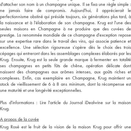
d'attacher son nom à un champagne unique. Il se fixa une règle simple :
ne jamais faire de compromis. Aujourd'hui, il apprécierait le
perfectionnisme obstiné qui préside toujours, six générations plus tard, à
la naissance et à l'élaboration de son champagne. Krug est l'une des
seules maisons en Champagne à ne produire que des cuvées de
prestige. La renommée mondiale de ce champagne d'exception repose
sur une expertise rare dans le travail des vins, qui associe patience et
excellence. Une sélection rigoureuse s'opère dès le choix des trois
cépages qui entreront dans les assemblages complexes élaborés par les
Krug. Ensuite, Krug est la seule grande marque à fermenter en totalité
ses champagnes en petits fûts de chêne, opération délicate dont
naissent des champagnes aux arômes intenses, aux goûts riches et
complexes. Enfin, cas exemplaire en Champagne, Krug maintient un
stock de vieillissement de 6 à 8 ans minimum, dont la récompense est
une maturité et une longévité exceptionnelles.
Plus d'informations :
Lire l'article du Journal iDealwine sur la maiso
Krug.
A propos de la cuvée
Krug Rosé est le fruit de la vision de la maison Krug pour offrir une