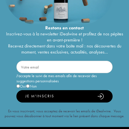
Restons en
contact
Inscrivez-vous à la newsletter iDealwine et profitez de nos pépites
en avant-première !
Recevez directement dans votre boîte mail : nos découvertes du
moment, ventes exclusives, actualités, analyses...
J'accepte le suivi de mes emails afin de recevoir des
suggestions personnalisées
Oui
Non
JE M'INSCRIS
En vous inscrivant, vous acceptez de recevoir les emails de iDealwine. Vous
pouvez vous désabonner à tout moment via le lien présent dans chaque message.