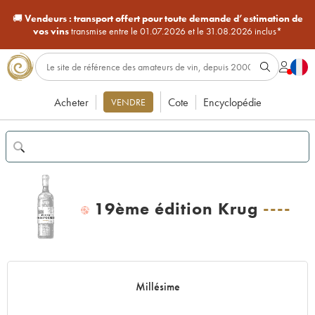
🚚
Vendeurs :
transport offert pour toute demande d’estimation de
vos vins
transmise entre le 01.07.2026 et le 31.08.2026 inclus*
Acheter
Cote
Encyclopédie
VENDRE
19ème édition Krug
----
H
Millésime