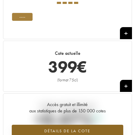
----
----
Cote actuelle
399
€
(format 75cl)
+
Accès gratuit et illimité
Tendance actuelle de la cote
aux statistiques de plus de 150 000 cotes
+0.47%
DÉTAILS DE LA COTE
Tendance à la hausse du millésime ---- en 2026 par rapport à 2025