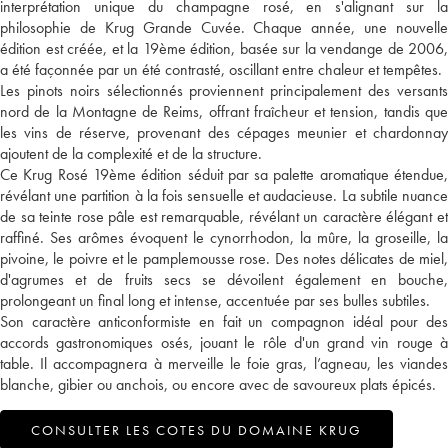
interprétation unique du champagne rosé, en s'alignant sur la
philosophie de Krug Grande Cuvée. Chaque année, une nouvelle
édition est créée, et la 19ème édition, basée sur la vendange de 2006,
a été façonnée par un été contrasté, oscillant entre chaleur et tempêtes.
Les pinots noirs sélectionnés proviennent principalement des versants
nord de la Montagne de Reims, offrant fraîcheur et tension, tandis que
les vins de réserve, provenant des cépages meunier et chardonnay
ajoutent de la complexité et de la structure.
Ce Krug Rosé 19ème édition séduit par sa palette aromatique étendue,
révélant une partition à la fois sensuelle et audacieuse. La subtile nuance
de sa teinte rose pâle est remarquable, révélant un caractère élégant et
raffiné. Ses arômes évoquent le cynorrhodon, la mûre, la groseille, la
pivoine, le poivre et le pamplemousse rose. Des notes délicates de miel,
d'agrumes et de fruits secs se dévoilent également en bouche,
prolongeant un final long et intense, accentuée par ses bulles subtiles.
Son caractère anticonformiste en fait un compagnon idéal pour des
accords gastronomiques osés, jouant le rôle d'un grand vin rouge à
table. Il accompagnera à merveille le foie gras, l’agneau, les viandes
blanche, gibier ou anchois, ou encore avec de savoureux plats épicés.
CONSULTER LES COTES DU DOMAINE KRUG