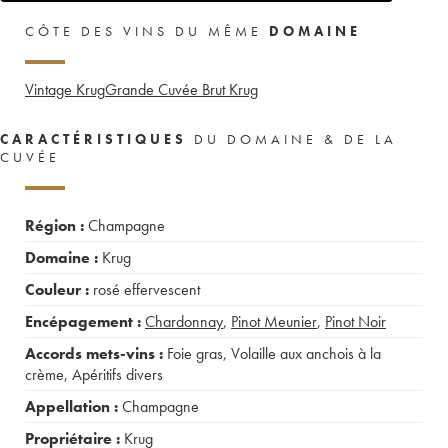
CÔTE DES VINS DU MÊME
DOMAINE
Vintage Krug
Grande Cuvée Brut Krug
CARACTÉRISTIQUES
DU DOMAINE & DE LA
CUVÉE
Région :
Champagne
Domaine :
Krug
Couleur :
rosé effervescent
Encépagement :
Chardonnay
,
Pinot Meunier
,
Pinot Noir
Accords mets-vins :
Foie gras
,
Volaille aux anchois à la
crème
,
Apéritifs divers
Appellation :
Champagne
Propriétaire :
Krug