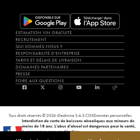
ESTIMATION VIN GRATUITE
RECRUTEMENT
QUI SOMMES-NOUS ?
RESPONSABILITÉ D'ENTREPRISE
TARIFS ET DÉLAIS DE LIVRAISON
DOMAINES PARTENAIRES
PRESSE
FOIRE AUX QUESTIONS
Tous droits réservés © 2026 iDealwine S.A.S.
CGS
Données personnelles
Interdiction de vente de boissons alcooliques aux mineurs de
moins de 18 ans. L'abus d'alcool est dangereux pour la santé,
à consommer avec modération.
La preuve de majorité de l'acheteur est exigée au moment de la vente en