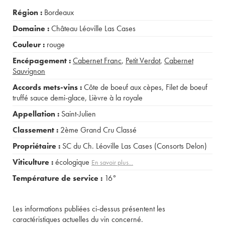
Région :
Bordeaux
Domaine :
Château Léoville Las Cases
Couleur :
rouge
Encépagement :
Cabernet Franc
,
Petit Verdot
,
Cabernet
Sauvignon
Accords mets-vins :
Côte de boeuf aux cèpes
,
Filet de boeuf
truffé sauce demi-glace
,
Lièvre à la royale
Appellation :
Saint-Julien
Classement :
2ème Grand Cru Classé
Propriétaire :
SC du Ch. Léoville Las Cases (Consorts Delon)
Viticulture :
écologique
En savoir plus...
Température de service :
16°
Les informations publiées ci-dessus présentent les
caractéristiques actuelles du vin concerné.