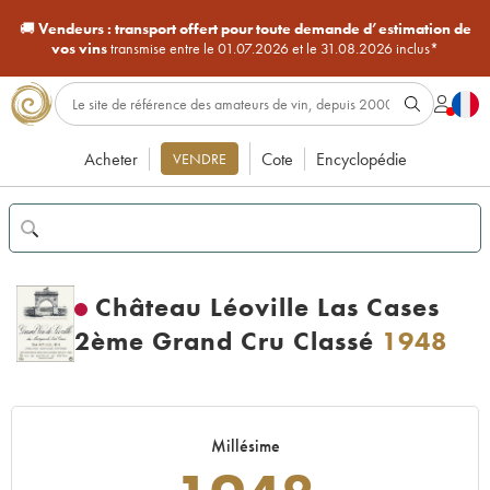
🚚
Vendeurs :
transport offert pour toute demande d’estimation de
vos vins
transmise entre le 01.07.2026 et le 31.08.2026 inclus*
Acheter
Cote
Encyclopédie
VENDRE
Château Léoville Las Cases
2ème Grand Cru Classé
1948
Millésime