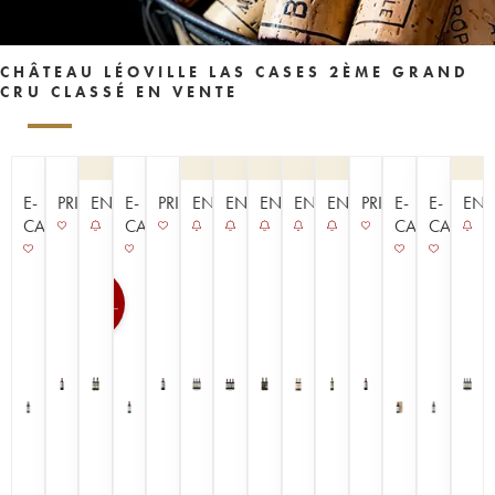
CHÂTEAU LÉOVILLE LAS CASES 2ÈME GRAND
CRU CLASSÉ EN VENTE
E-
PRIMEUR
ENCHÈRE
E-
PRIMEUR
ENCHÈRE
ENCHÈRE
ENCHÈRE
ENCHÈRE
ENCHÈRE
PRIMEUR
E-
E-
ENC
CAVISTE
CAVISTE
CAVISTE
CAVISTE
100