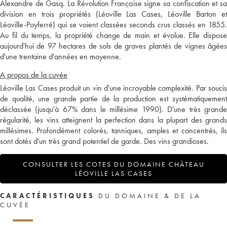
Alexandre de Gasq. La Révolution Française signe sa confiscation et sa
division en trois propriétés (Léoville Las Cases, Léoville Barton et
Léoville-Poyferré) qui se voient classées seconds crus classés en 1855.
Au fil du temps, la propriété change de main et évolue. Elle dispose
aujourd'hui de 97 hectares de sols de graves plantés de vignes âgées
d'une trentaine d'années en moyenne.
A propos de la cuvée
Léoville Las Cases produit un vin d'une incroyable complexité. Par soucis
de qualité, une grande partie de la production est systématiquement
déclassée (jusqu'à 67% dans le millésime 1990). D'une très grande
régularité, les vins atteignent la perfection dans la plupart des grands
millésimes. Profondément colorés, tanniques, amples et concentrés, ils
sont dotés d'un très grand potentiel de garde. Des vins grandioses.
CONSULTER LES COTES DU DOMAINE CHÂTEAU
LÉOVILLE LAS CASES
CARACTÉRISTIQUES
DU DOMAINE & DE LA
CUVÉE