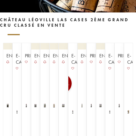
CHÂTEAU LÉOVILLE LAS CASES 2ÈME GRAND
CRU CLASSÉ EN VENTE
ENCHÈRE
E-
PRIMEUR
ENCHÈRE
ENCHÈRE
ENCHÈRE
ENCHÈRE
E-
ENCHÈRE
PRIMEUR
ENCHÈRE
E-
PRIMEUR
E-
CAVISTE
CAVISTE
CAVISTE
CAV
100