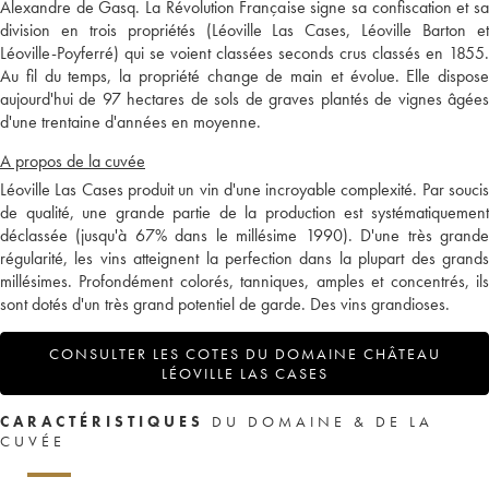
Alexandre de Gasq. La Révolution Française signe sa confiscation et sa
division en trois propriétés (Léoville Las Cases, Léoville Barton et
Léoville-Poyferré) qui se voient classées seconds crus classés en 1855.
Au fil du temps, la propriété change de main et évolue. Elle dispose
aujourd'hui de 97 hectares de sols de graves plantés de vignes âgées
d'une trentaine d'années en moyenne.
A propos de la cuvée
Léoville Las Cases produit un vin d'une incroyable complexité. Par soucis
de qualité, une grande partie de la production est systématiquement
déclassée (jusqu'à 67% dans le millésime 1990). D'une très grande
régularité, les vins atteignent la perfection dans la plupart des grands
millésimes. Profondément colorés, tanniques, amples et concentrés, ils
sont dotés d'un très grand potentiel de garde. Des vins grandioses.
CONSULTER LES COTES DU DOMAINE CHÂTEAU
LÉOVILLE LAS CASES
CARACTÉRISTIQUES
DU DOMAINE & DE LA
CUVÉE