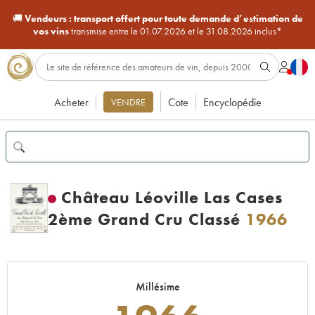
🚚
Vendeurs :
transport offert pour toute demande d’estimation de
vos vins
transmise entre le 01.07.2026 et le 31.08.2026 inclus*
Acheter
Cote
Encyclopédie
VENDRE
Château Léoville Las Cases
2ème Grand Cru Classé
1966
Millésime