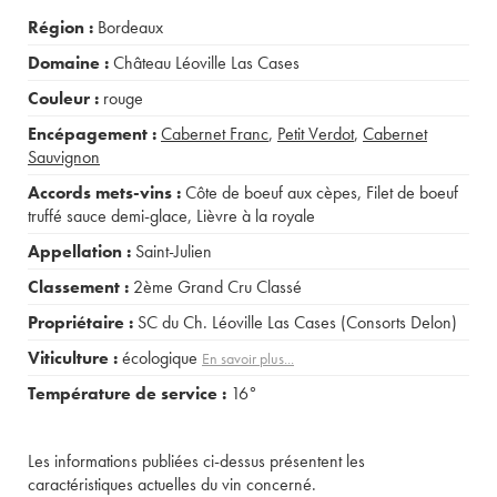
Région :
Bordeaux
Domaine :
Château Léoville Las Cases
Couleur :
rouge
Encépagement :
Cabernet Franc
,
Petit Verdot
,
Cabernet
Sauvignon
Accords mets-vins :
Côte de boeuf aux cèpes
,
Filet de boeuf
truffé sauce demi-glace
,
Lièvre à la royale
Appellation :
Saint-Julien
Classement :
2ème Grand Cru Classé
Propriétaire :
SC du Ch. Léoville Las Cases (Consorts Delon)
Viticulture :
écologique
En savoir plus...
Température de service :
16°
Les informations publiées ci-dessus présentent les
caractéristiques actuelles du vin concerné.