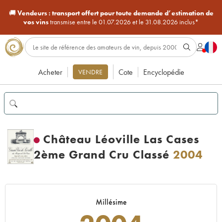
🚚
Vendeurs :
transport offert pour toute demande d’estimation de
vos vins
transmise entre le 01.07.2026 et le 31.08.2026 inclus*
Acheter
Cote
Encyclopédie
VENDRE
Château Léoville Las Cases
2ème Grand Cru Classé
2004
Millésime