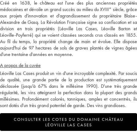
Créé en 1638, le château est l'une des plus anciennes propriétés
médocaines et dévoile un grand succès au milieu du XVIII° siècle, grâce
aux projets d'innovation et d'agrandissement du propriétaire Blaise-
Alexandre de Gasq. La Révolution Française signe sa confiscation et sa
division en trois propriétés (Léoville Las Cases, Léoville Barton et
Léoville-Poyferré) qui se voient classées seconds crus classés en 1855.
Au fil du temps, la propriété change de main et évolue. Elle dispose
aujourd'hui de 97 hectares de sols de graves plantés de vignes âgées
d'une trentaine d'années en moyenne.
A propos de la cuvée
Léoville Las Cases produit un vin d'une incroyable complexité. Par soucis
de qualité, une grande partie de la production est systématiquement
déclassée (jusqu'à 67% dans le millésime 1990). D'une très grande
régularité, les vins atteignent la perfection dans la plupart des grands
millésimes. Profondément colorés, tanniques, amples et concentrés, ils
sont dotés d'un très grand potentiel de garde. Des vins grandioses.
CONSULTER LES COTES DU DOMAINE CHÂTEAU
LÉOVILLE LAS CASES