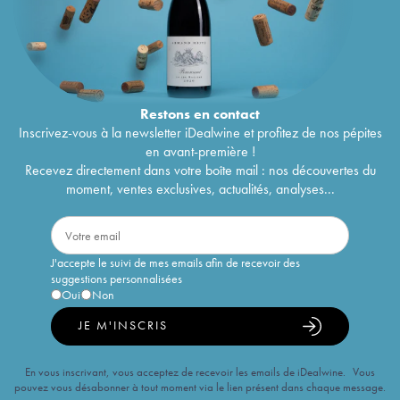
Restons en
contact
Inscrivez-vous à la newsletter iDealwine et profitez de nos pépites
en avant-première !
Recevez directement dans votre boîte mail : nos découvertes du
moment, ventes exclusives, actualités, analyses...
J'accepte le suivi de mes emails afin de recevoir des
suggestions personnalisées
Oui
Non
JE M'INSCRIS
En vous inscrivant, vous acceptez de recevoir les emails de iDealwine. Vous
pouvez vous désabonner à tout moment via le lien présent dans chaque message.