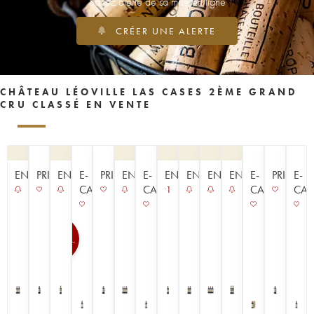
Soyez alerté de sa mise en ligne
CRÉER UNE ALERTE
CHÂTEAU LÉOVILLE LAS CASES 2ÈME GRAND
CRU CLASSÉ EN VENTE
ENCHÈRE
PRIMEUR
ENCHÈRE
E-
PRIMEUR
ENCHÈRE
E-
ENCHÈRE
ENCHÈRE
ENCHÈRE
ENCHÈRE
E-
PRIMEUR
E-
CAVISTE
CAVISTE
CAVISTE
CAV
1
100