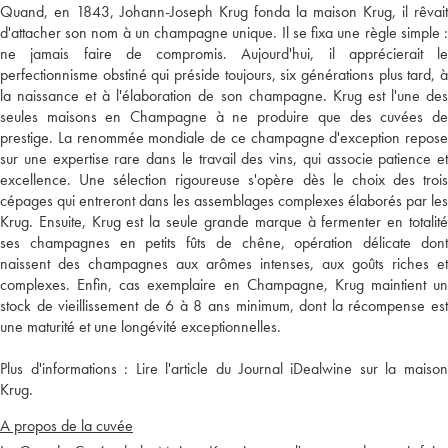
Quand, en 1843, Johann-Joseph Krug fonda la maison Krug, il rêvait
d'attacher son nom à un champagne unique. Il se fixa une règle simple :
ne jamais faire de compromis. Aujourd'hui, il apprécierait le
perfectionnisme obstiné qui préside toujours, six générations plus tard, à
la naissance et à l'élaboration de son champagne. Krug est l'une des
seules maisons en Champagne à ne produire que des cuvées de
prestige. La renommée mondiale de ce champagne d'exception repose
sur une expertise rare dans le travail des vins, qui associe patience et
excellence. Une sélection rigoureuse s'opère dès le choix des trois
cépages qui entreront dans les assemblages complexes élaborés par les
Krug. Ensuite, Krug est la seule grande marque à fermenter en totalité
ses champagnes en petits fûts de chêne, opération délicate dont
naissent des champagnes aux arômes intenses, aux goûts riches et
complexes. Enfin, cas exemplaire en Champagne, Krug maintient un
stock de vieillissement de 6 à 8 ans minimum, dont la récompense est
une maturité et une longévité exceptionnelles.
Plus d'informations :
Lire l'article du Journal iDealwine sur la maiso
Krug.
A propos de la cuvée