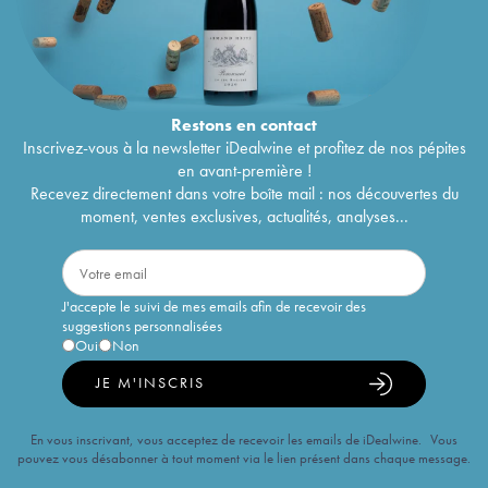
Restons en
contact
Inscrivez-vous à la newsletter iDealwine et profitez de nos pépites
en avant-première !
Recevez directement dans votre boîte mail : nos découvertes du
moment, ventes exclusives, actualités, analyses...
J'accepte le suivi de mes emails afin de recevoir des
suggestions personnalisées
Oui
Non
JE M'INSCRIS
En vous inscrivant, vous acceptez de recevoir les emails de iDealwine. Vous
pouvez vous désabonner à tout moment via le lien présent dans chaque message.