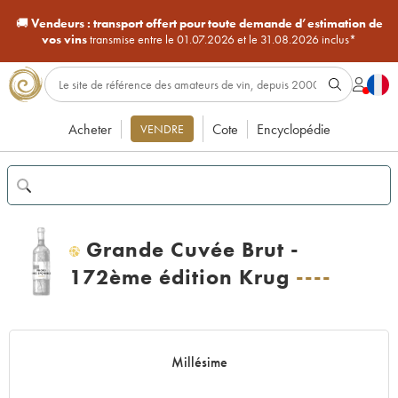
🚚
Vendeurs :
transport offert pour toute demande d’estimation de
vos vins
transmise entre le 01.07.2026 et le 31.08.2026 inclus*
Acheter
Cote
Encyclopédie
VENDRE
Grande Cuvée Brut -
H
172ème édition Krug
----
Millésime