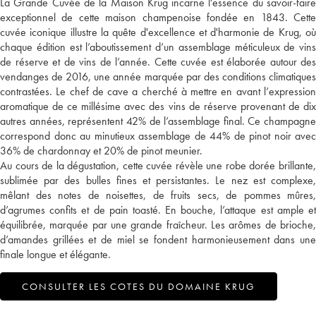
La Grande Cuvée de la Maison Krug incarne l'essence du savoir-faire
exceptionnel de cette maison champenoise fondée en 1843. Cette
cuvée iconique illustre la quête d'excellence et d'harmonie de Krug, où
chaque édition est l’aboutissement d’un assemblage méticuleux de vins
de réserve et de vins de l’année. Cette cuvée est élaborée autour des
vendanges de 2016, une année marquée par des conditions climatiques
contrastées. Le chef de cave a cherché à mettre en avant l’expression
aromatique de ce millésime avec des vins de réserve provenant de dix
autres années, représentent 42% de l’assemblage final. Ce champagne
correspond donc au minutieux assemblage de 44% de pinot noir avec
36% de chardonnay et 20% de pinot meunier.
Au cours de la dégustation, cette cuvée révèle une robe dorée brillante,
sublimée par des bulles fines et persistantes. Le nez est complexe,
mêlant des notes de noisettes, de fruits secs, de pommes mûres,
d’agrumes confits et de pain toasté. En bouche, l’attaque est ample et
équilibrée, marquée par une grande fraîcheur. Les arômes de brioche,
d’amandes grillées et de miel se fondent harmonieusement dans une
finale longue et élégante.
CONSULTER LES COTES DU DOMAINE KRUG