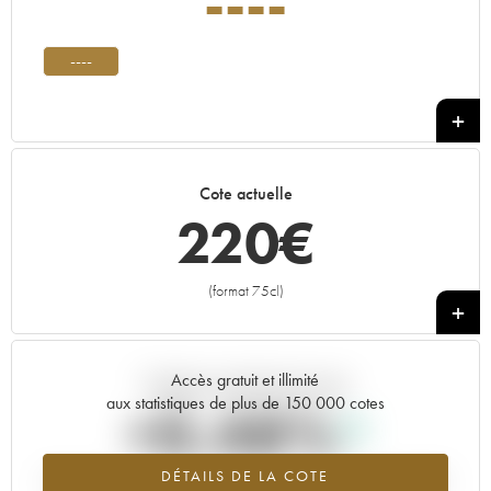
----
----
Cote actuelle
220
€
(format 75cl)
+
Accès gratuit et illimité
Tendance actuelle de la cote
aux statistiques de plus de 150 000 cotes
+0.48%
DÉTAILS DE LA COTE
Tendance à la hausse du millésime ---- en 2026 par rapport à 2025