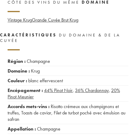
CÔTE DES VINS DU MÊME
DOMAINE
Vintage Krug
Grande Cuvée Brut Krug
CARACTÉRISTIQUES
DU DOMAINE & DE LA
CUVÉE
Région :
Champagne
Domaine :
Krug
Couleur :
blanc effervescent
Encépagement :
44%
Pinot Noir
,
36%
Chardonnay
,
20%
Pinot Meunier
Accords mets-vins :
Risotto crémeux aux champignons et
truffes
,
Toasts de caviar
,
Filet de turbot poché avec émulsion au
safran
Appellation :
Champagne