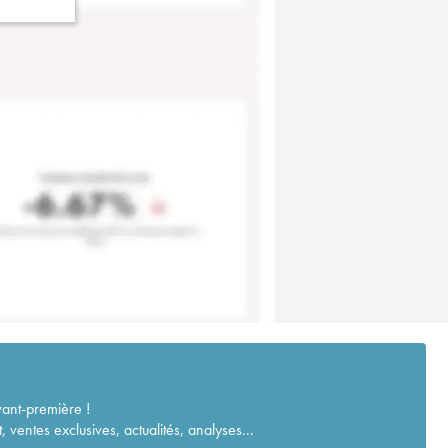
vant-première !
ventes exclusives, actualités, analyses...