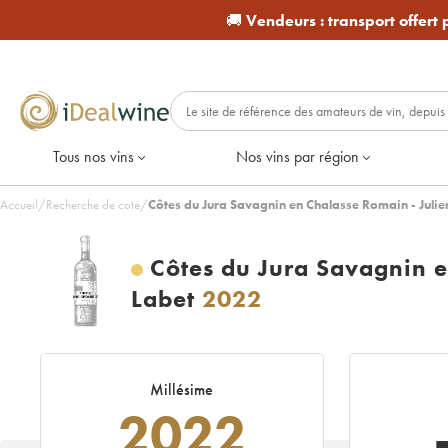
🚚
Vendeurs :
transport offert
Tous nos vins
Nos vins par région
Accueil
/
Recherche de cote
/
Côtes du Jura Savagnin en Chalasse Romain - Julien
Côtes du Jura Savagnin e
Labet
2022
Millésime
2022