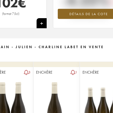
-4.25%
102
€
Tendance à la baisse du millésime 2
(format 75cl)
DÉTAILS DE LA COTE
en 2026 par rapport à 2025
+
IN - JULIEN - CHARLINE LABET EN VENTE
ÈRE
ENCHÈRE
ENCHÈRE
3
1