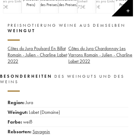
Preis pro Einheit
Einheit
Preis pro Einheit
Preis
)
des Preises
)
des Preises
)
Preis
)
80
€
75
€
81
€
✕
PREISNOTIERUNG WEINE AUS DEMSELBEN
WEINGUT
Côtes du Jura Poulsard En Billat
Côtes du Jura Chardonnay Les
Romain - Julien - Charline Labet
Varrons Romain - Julien - Charline
2022
Labet
2022
BESONDERHEITEN
DES WEINGUTS UND DES
WEINS
Region:
Jura
Weingut:
Labet (Domaine)
Farbe:
weiß
Rebsorten:
Savagnin