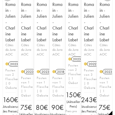
Roma
Roma
Roma
Roma
Roma
Roma
Roma
in -
in -
in -
in -
in -
in -
in -
Julien
Julien
Julien
Julien
Julien
Julien
Julien
-
-
-
-
-
-
-
Charl
Charl
Charl
Charl
Charl
Charl
Charl
ine
ine
ine
ine
ine
ine
ine
Labet
Labet
Labet
Labet
Labet
Labet
Labet
Côtes
Côtes
Côtes
Côtes
Côtes
Côtes
Côtes
du Jura
du Jura
du Jura
du Jura
du Jura
du Jura
du Jura
AOC
AOC
AOC
AOC
AOC
AOC
AOC
2023
2023
2022
Posten
von 2
Posten
Posten
2023
2023
2018
2023
Flaschen
von 2
von 3
Posten
Posten
Posten
Posten
| 1
Flaschen
Flaschen
von 1
von 1
von 1
von 1
Gebot
| 0
| 0
Flasche
Flasche
Flasche
Flasche
Gebote
Gebote
| 1
| 0
| 0
| 1
150
€
Gebot
Gebote
Gebote
Gebot
160
€
243
€
(
Aktueller
75
€
80
€
90
€
75
€
Preis
)
(
Aktualisierung
(
Aktualisierung
des Preises
)
Preis pro
des Preises
)
(
Aktueller
(
Aktualisierung
(
Aktualisierung
(
Aktueller