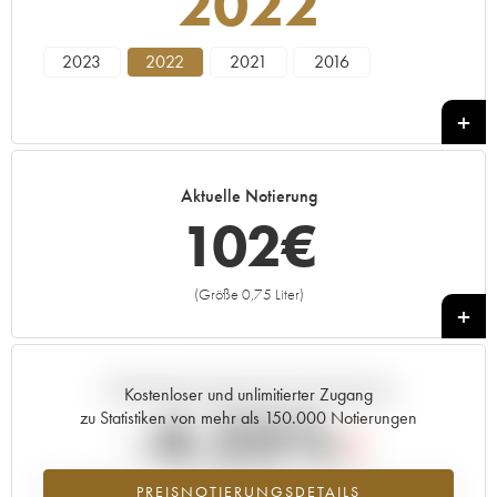
2022
2023
2022
2021
2016
Aktuelle Notierung
102
€
(Größe 0,75 Liter)
+
Aktuelle Entwicklung der Preisnotierung
Kostenloser und unlimitierter Zugang
-4.25%
zu Statistiken von mehr als 150.000 Notierungen
Preisabfall des Jahrgangs 2022 im Jahr 2026 im Vergleich zum Jahr
PREISNOTIERUNGSDETAILS