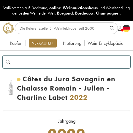
Willkommen auf iDealwine,
online-Weinauktionshaus
und
Weinhandlung
der besten Weine der Welt:
Burgund
,
Bordeaux
,
Champagne
...
Kaufen
Notierung
Wein-Enzyklopädie
VERKAUFEN
Côtes du Jura Savagnin en
Chalasse Romain - Julien -
Charline Labet
2022
Jahrgang