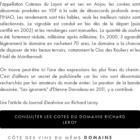
l'appellation Coteaux du Layon et en sec en Anjou, les cuvées sont
désormais produites en VDF à la suite de désaccords profonds avec
l'INAO. Les rendements sont très faibles, seuls les meilleurs raisins sont
sélectionnés. Le vignoble est conduit en bio dès de le départ (puis
certifié en 2002) et les vendanges sont manuelles. La quantité de soufre
a été fortement réduite, millésime après millésime. En 2000, il agrandit
légèrement le domaine en rachetant 70 ares. Le domaine a la chance
de disposer de très beaux terroirs, notamment le Clos des Rouliers et les
Noël de Montbenault.
On trouve peut-être ici l'une des expressions les plus fines du chenin.
C'est d'ailleurs un secret de polichinelle car les vins sont désormais
recherchés par les amateurs du monde entier. La parution de la bande
dessinée, "Les ignorants" d'Etienne Davodeau en 2011, y a contribué.
Lire l'article du Journal iDealwine sur Richard Leroy
CONSULTER LES COTES DU DOMAINE RICHARD
LEROY
CÔTE DES VINS DU MÊME
DOMAINE