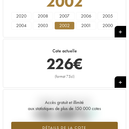
2002
2020
2008
2007
2006
2005
2004
2003
2002
2001
2000
Cote actuelle
226
€
(format 75cl)
+
Tendance actuelle de la cote
Accès gratuit et illimité
+0.48%
aux statistiques de plus de 150 000 cotes
Tendance à la hausse du millésime 2002 en 2026 par rapport à
DÉTAILS DE LA COTE