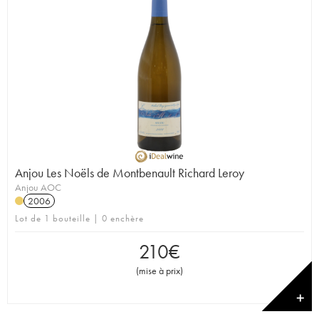
Anjou Les Noëls de Montbenault Richard Leroy
Anjou AOC
2006
Lot de 1 bouteille | 0 enchère
210
€
(
mise à prix
)
✕