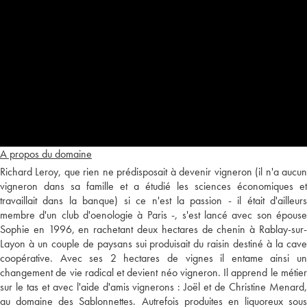
A propos du domaine
Richard Leroy, que rien ne prédisposait à devenir vigneron (il n'a aucun
vigneron dans sa famille et a étudié les sciences économiques et
travaillait dans la banque) si ce n'est la passion - il était d'ailleurs
membre d'un club d'oenologie à Paris -, s'est lancé avec son épouse
Sophie en 1996, en rachetant deux hectares de chenin à Rablay-sur-
Layon à un couple de paysans sui produisait du raisin destiné à la cave
coopérative. Avec ses 2 hectares de vignes il entame ainsi un
changement de vie radical et devient néo vigneron. Il apprend le métier
sur le tas et avec l'aide d'amis vignerons : Joël et de Christine Menard,
au domaine des Sablonnettes. Autrefois produites en liquoreux sous