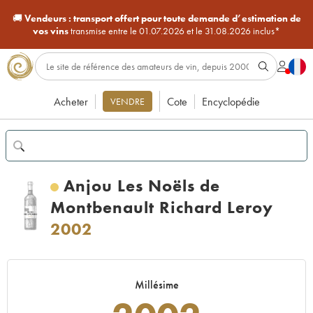
🚚
Vendeurs :
transport offert pour toute demande d’estimation de
vos vins
transmise entre le 01.07.2026 et le 31.08.2026 inclus*
Acheter
Cote
Encyclopédie
VENDRE
Anjou Les Noëls de
Montbenault Richard Leroy
2002
Millésime