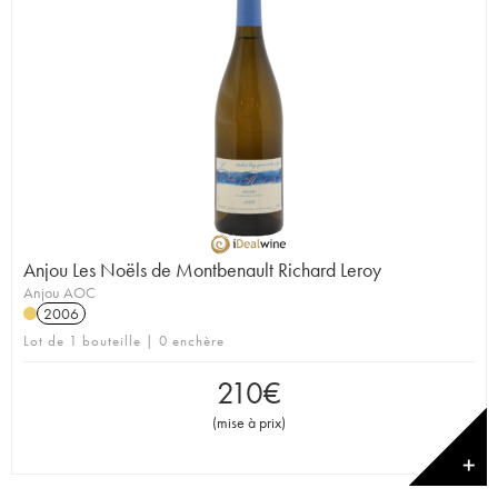
Anjou Les Noëls de Montbenault Richard Leroy
Anjou AOC
2006
Lot de 1 bouteille | 0 enchère
210
€
(
mise à prix
)
✕