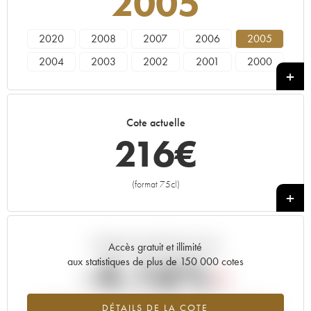
2005
2020
2008
2007
2006
2005
2004
2003
2002
2001
2000
Cote actuelle
216
€
(format 75cl)
+
Tendance actuelle de la cote
Accès gratuit et illimité
-4.16%
aux statistiques de plus de 150 000 cotes
Tendance à la baisse du millésime 2005 en 2026 par rapport à
DÉTAILS DE LA COTE