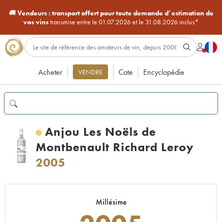
🚚
Vendeurs :
transport offert pour toute demande d’estimation de
vos vins
transmise entre le 01.07.2026 et le 31.08.2026 inclus*
Acheter
Cote
Encyclopédie
VENDRE
Anjou Les Noëls de
Montbenault Richard Leroy
2005
Millésime