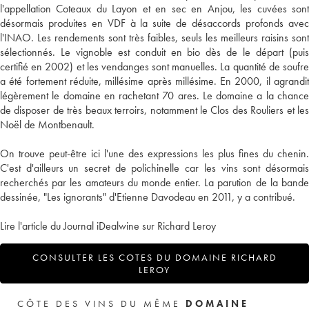
l'appellation Coteaux du Layon et en sec en Anjou, les cuvées sont
désormais produites en VDF à la suite de désaccords profonds avec
l'INAO. Les rendements sont très faibles, seuls les meilleurs raisins sont
sélectionnés. Le vignoble est conduit en bio dès de le départ (puis
certifié en 2002) et les vendanges sont manuelles. La quantité de soufre
a été fortement réduite, millésime après millésime. En 2000, il agrandit
légèrement le domaine en rachetant 70 ares. Le domaine a la chance
de disposer de très beaux terroirs, notamment le Clos des Rouliers et les
Noël de Montbenault.
On trouve peut-être ici l'une des expressions les plus fines du chenin.
C'est d'ailleurs un secret de polichinelle car les vins sont désormais
recherchés par les amateurs du monde entier. La parution de la bande
dessinée, "Les ignorants" d'Etienne Davodeau en 2011, y a contribué.
Lire l'article du Journal iDealwine sur Richard Leroy
CONSULTER LES COTES DU DOMAINE RICHARD
LEROY
CÔTE DES VINS DU MÊME
DOMAINE