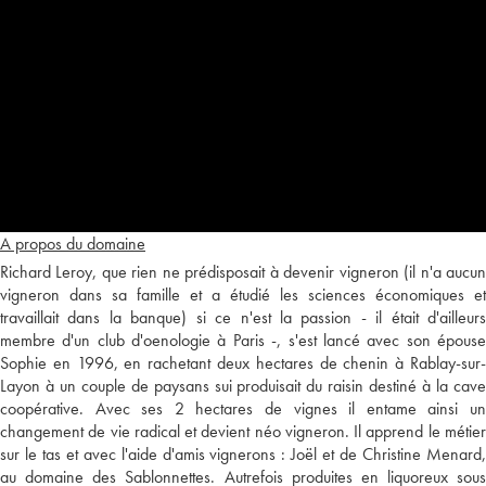
A propos du domaine
Richard Leroy, que rien ne prédisposait à devenir vigneron (il n'a aucun
vigneron dans sa famille et a étudié les sciences économiques et
travaillait dans la banque) si ce n'est la passion - il était d'ailleurs
membre d'un club d'oenologie à Paris -, s'est lancé avec son épouse
Sophie en 1996, en rachetant deux hectares de chenin à Rablay-sur-
Layon à un couple de paysans sui produisait du raisin destiné à la cave
coopérative. Avec ses 2 hectares de vignes il entame ainsi un
changement de vie radical et devient néo vigneron. Il apprend le métier
sur le tas et avec l'aide d'amis vignerons : Joël et de Christine Menard,
au domaine des Sablonnettes. Autrefois produites en liquoreux sous