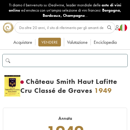
Ti diamo il benvenuto su iDealwine, leader mondiale delle
aste di vini
online
ed enoteca con un'ampia selezione di vini francesi:
Borgogna
,
Bordeaux
,
Champagne
...
Acquistare
Valutazione
Enciclopedia
VENDERE
Château Smith Haut Lafitte
Cru Classé de Graves
1949
Annata