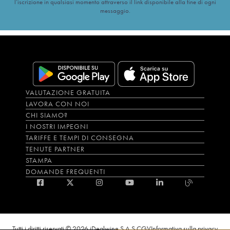
l’iscrizione in qualsiasi momento attraverso il link disponibile alla fine di ogni
messaggio.
VALUTAZIONE GRATUITA
LAVORA CON NOI
CHI SIAMO?
I NOSTRI IMPEGNI
TARIFFE E TEMPI DI CONSEGNA
TENUTE PARTNER
STAMPA
DOMANDE FREQUENTI
Tutti i diritti riservati © 2026 iDealwine S.A.S.
CGV
Informativa sulla privacy