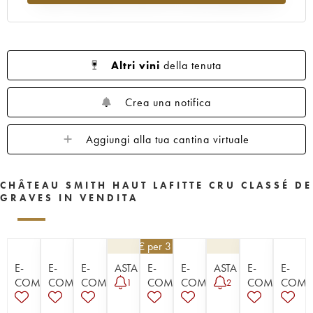
1960
1959
1958
1957
1956
1955
1953
1952
1950
1949
1947
1945
1920
1878
Altri vini
della tenuta
Crea una notifica
Aggiungi alla tua cantina virtuale
CHÂTEAU SMITH HAUT LAFITTE CRU CLASSÉ DE
GRAVES IN VENDITA
148,50
€
per 3 | - 10%
E-
E-
E-
ASTA
E-
E-
ASTA
E-
E-
COMMERCE
COMMERCE
COMMERCE
COMMERCE
COMMERCE
COMMERCE
COMM
1
2