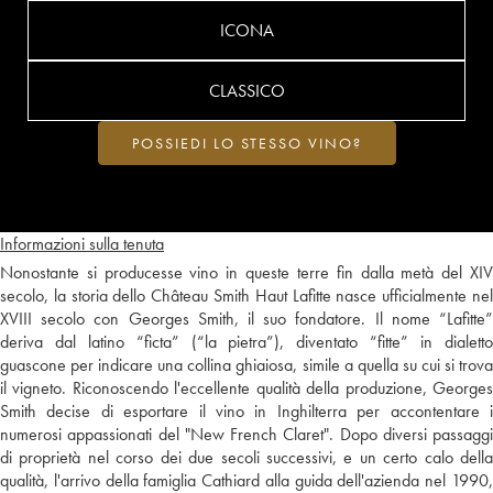
ICONA
CLASSICO
POSSIEDI LO STESSO VINO?
Informazioni sulla tenuta
Nonostante si producesse vino in queste terre fin dalla metà del XIV
secolo, la storia dello Château Smith Haut Lafitte nasce ufficialmente nel
XVIII secolo con Georges Smith, il suo fondatore. Il nome “Lafitte”
deriva dal latino “ficta” (“la pietra”), diventato “fitte” in dialetto
guascone per indicare una collina ghiaiosa, simile a quella su cui si trova
il vigneto. Riconoscendo l'eccellente qualità della produzione, Georges
Smith decise di esportare il vino in Inghilterra per accontentare i
numerosi appassionati del "New French Claret". Dopo diversi passaggi
di proprietà nel corso dei due secoli successivi, e un certo calo della
qualità, l'arrivo della famiglia Cathiard alla guida dell'azienda nel 1990,