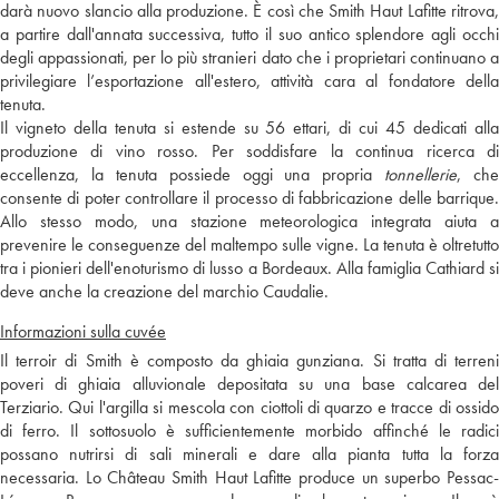
darà nuovo slancio alla produzione. È così che Smith Haut Lafitte ritrova,
a partire dall'annata successiva, tutto il suo antico splendore agli occhi
degli appassionati, per lo più stranieri dato che i proprietari continuano a
privilegiare l’esportazione all'estero, attività cara al fondatore della
tenuta.
Il vigneto della tenuta si estende su 56 ettari, di cui 45 dedicati alla
produzione di vino rosso. Per soddisfare la continua ricerca di
eccellenza, la tenuta possiede oggi una propria
tonnellerie
, che
consente di poter controllare il processo di fabbricazione delle barrique.
Allo stesso modo, una stazione meteorologica integrata aiuta a
prevenire le conseguenze del maltempo sulle vigne. La tenuta è oltretutto
tra i pionieri dell'enoturismo di lusso a Bordeaux. Alla famiglia Cathiard si
deve anche la creazione del marchio Caudalie.
Informazioni sulla cuvée
Il terroir di Smith è composto da ghiaia gunziana. Si tratta di terreni
poveri di ghiaia alluvionale depositata su una base calcarea del
Terziario. Qui l'argilla si mescola con ciottoli di quarzo e tracce di ossido
di ferro. Il sottosuolo è sufficientemente morbido affinché le radici
possano nutrirsi di sali minerali e dare alla pianta tutta la forza
necessaria. Lo Château Smith Haut Lafitte produce un superbo Pessac-