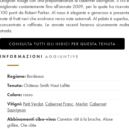
Léognan Rouge con una preponderanza di cabernet sauvignon. Il cru è
migliorato costantemente fino all'annata 2009, per la quale ha ricevuto
100 punti da Robert Parker. Al naso è elegante e generoso e presenta
note di frutti neri che evolvono verso note autunnali. Al palato è superbo,
concentrato e raffinato. Le annate recenti faranno sicuramente molta
strada.
CONSULTA TUTTI GLI INDICI PER QUESTA TENUTA
INFORMAZIONI
AGGIUNTIVE
Regione:
Bordeaux
Tenuta:
Château Smith Haut Lafitte
Colore:
rosso
Vitigni:
Petit Verdot
,
Cabernet Franc
,
Merlot
,
Cabernet
Sauvignon
Abbinamenti cibo-vino:
Caneton rôti à la broche
,
Alose
grillée
,
Oie rôtie