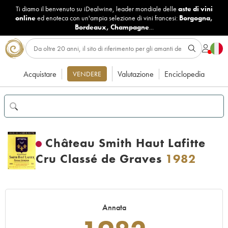
Ti diamo il benvenuto su iDealwine, leader mondiale delle
aste di vini
online
ed enoteca con un'ampia selezione di vini francesi:
Borgogna
,
Bordeaux
,
Champagne
...
Acquistare
Valutazione
Enciclopedia
VENDERE
Château Smith Haut Lafitte
Cru Classé de Graves
1982
Annata