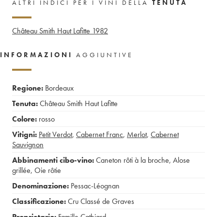
ALTRI INDICI PER I VINI DELLA
TENUTA
Château Smith Haut Lafitte
1982
INFORMAZIONI
AGGIUNTIVE
Regione:
Bordeaux
Tenuta:
Château Smith Haut Lafitte
Colore:
rosso
Vitigni:
Petit Verdot
,
Cabernet Franc
,
Merlot
,
Cabernet
Sauvignon
Abbinamenti cibo-vino:
Caneton rôti à la broche
,
Alose
grillée
,
Oie rôtie
Denominazione:
Pessac-Léognan
Classificazione:
Cru Classé de Graves
Proprietario:
Famille Cathiard