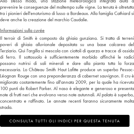
Allo stesso modo, una stazione meteorologica integrata aiuta a
prevenire le conseguenze del maltempo sulle vigne. La tenuta è oltretutto
tra i pionieri dell'enoturismo di lusso a Bordeaux. Alla famiglia Cathiard si
deve anche la creazione del marchio Caudalie.
Informazioni sulla cuvée
Il terroir di Smith è composto da ghiaia gunziana. Si tratta di terreni
poveri di ghiaia alluvionale depositata su una base calcarea del
Terziario. Qui l'argilla si mescola con ciottoli di quarzo e tracce di ossido
di ferro. Il sottosuolo è sufficientemente morbido affinché le radici
possano nutrirsi di sali minerali e dare alla pianta tutta la forza
necessaria. Lo Château Smith Haut Lafitte produce un superbo Pessac-
Léognan Rouge con una preponderanza di cabernet sauvignon. Il cru è
migliorato costantemente fino all'annata 2009, per la quale ha ricevuto
100 punti da Robert Parker. Al naso è elegante e generoso e presenta
note di frutti neri che evolvono verso note autunnali. Al palato è superbo,
concentrato e raffinato. Le annate recenti faranno sicuramente molta
strada.
CONSULTA TUTTI GLI INDICI PER QUESTA TENUTA