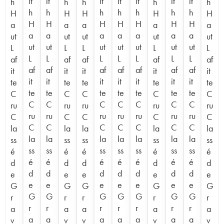
it
it
it
it
it
it
it
h
h
h
h
h
h
h
h
h
h
h
h
H
H
H
H
H
H
H
H
H
H
H
H
a
a
a
a
a
a
a
a
a
a
a
a
ut
ut
ut
ut
ut
ut
ut
ut
ut
ut
ut
ut
L
L
L
L
L
L
L
L
L
L
L
L
af
af
af
af
af
af
af
af
af
af
af
af
it
it
it
it
it
it
it
it
it
it
it
it
te
te
te
te
te
te
te
te
te
te
te
te
C
C
C
C
C
C
C
C
C
C
C
C
ru
ru
ru
ru
ru
ru
ru
ru
ru
ru
ru
ru
C
C
C
C
C
C
C
C
C
C
C
C
la
la
la
la
la
la
la
la
la
la
la
la
ss
ss
ss
ss
ss
ss
ss
ss
ss
ss
ss
ss
é
é
é
é
é
é
é
é
é
é
é
é
d
d
d
d
d
d
d
d
d
d
d
d
e
e
e
e
e
e
e
e
e
e
e
e
G
G
G
G
G
G
G
G
G
G
G
G
r
r
r
r
r
r
r
r
r
r
r
r
a
a
a
a
a
a
a
a
a
a
a
a
v
v
v
v
v