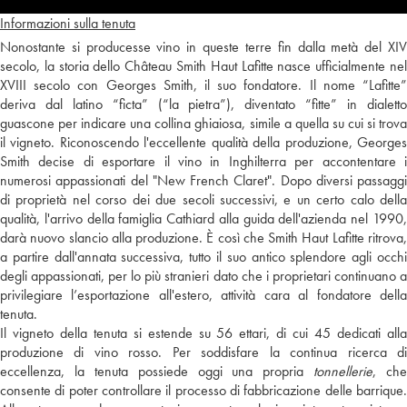
Informazioni sulla tenuta
Nonostante si producesse vino in queste terre fin dalla metà del XIV
secolo, la storia dello Château Smith Haut Lafitte nasce ufficialmente nel
XVIII secolo con Georges Smith, il suo fondatore. Il nome “Lafitte”
deriva dal latino “ficta” (“la pietra”), diventato “fitte” in dialetto
guascone per indicare una collina ghiaiosa, simile a quella su cui si trova
il vigneto. Riconoscendo l'eccellente qualità della produzione, Georges
Smith decise di esportare il vino in Inghilterra per accontentare i
numerosi appassionati del "New French Claret". Dopo diversi passaggi
di proprietà nel corso dei due secoli successivi, e un certo calo della
qualità, l'arrivo della famiglia Cathiard alla guida dell'azienda nel 1990,
darà nuovo slancio alla produzione. È così che Smith Haut Lafitte ritrova,
a partire dall'annata successiva, tutto il suo antico splendore agli occhi
degli appassionati, per lo più stranieri dato che i proprietari continuano a
privilegiare l’esportazione all'estero, attività cara al fondatore della
tenuta.
Il vigneto della tenuta si estende su 56 ettari, di cui 45 dedicati alla
produzione di vino rosso. Per soddisfare la continua ricerca di
eccellenza, la tenuta possiede oggi una propria
tonnellerie
, che
consente di poter controllare il processo di fabbricazione delle barrique.