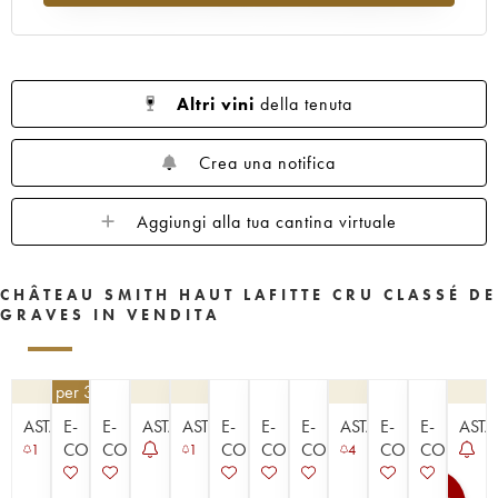
1960
1959
1958
1957
1956
1955
1953
1952
1950
1949
1947
1945
1920
1878
Altri vini
della tenuta
Crea una notifica
Aggiungi alla tua cantina virtuale
CHÂTEAU SMITH HAUT LAFITTE CRU CLASSÉ DE
GRAVES IN VENDITA
48,50
€
per 3 | - 10%
ASTA
E-
E-
ASTA
ASTA
E-
E-
E-
ASTA
E-
E-
ASTA
COMMERCE
COMMERCE
COMMERCE
COMMERCE
COMMERCE
COMMERCE
COMMER
1
1
4