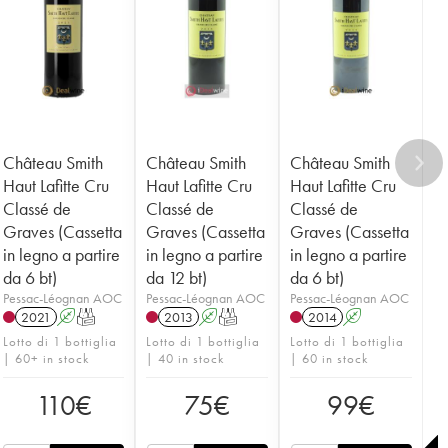
Château Smith
Château Smith
Château Smith
Haut Lafitte Cru
Haut Lafitte Cru
Haut Lafitte Cru
Classé de
Classé de
Classé de
Graves (Cassetta
Graves (Cassetta
Graves (Cassetta
in legno a partire
in legno a partire
in legno a partire
da 6 bt)
da 12 bt)
da 6 bt)
Pessac-Léognan AOC
Pessac-Léognan AOC
Pessac-Léognan AOC
2021
A
T
2013
A
T
2014
A
Lotto di 1 bottiglia
Lotto di 1 bottiglia
Lotto di 1 bottiglia
| 60+ in stock
| 40 in stock
| 60 in stock
110
€
75
€
99
€