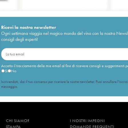
Ricevi la nostra newsletter
Ogni settimana viaggia nel magico mondo del vino con la nostra Newslette
consigli degli esperti!
Accetto il tracciamento delle mie email al fine di ricevere consigli e suggerimenti p
Sì
No
Iscrivendoti, dai il tuo consenso per ricevere le nostre newsletter. Puoi annullare l’iscriz
messaggio.
CHI SIAMO?
I NOSTRI IMPEGNI
STAMPA
DOMANDE FREQUENTI