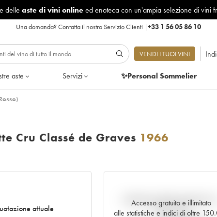
le delle
aste di vini online
ed enoteca con un'ampia selezione di vini f
Una domanda?
Contatta il nostro Servizio Clienti
|
+33 1 56 05 86 10
Ind
VENDI I TUOI VINI
tre aste
Servizi
✨Personal Sommelier
(Rosso)
tte Cru Classé de Graves
1966
Andamento della quotazione i
Accesso gratuito e illimitato
uotazione attuale
tempo reale
alle statistiche e indici di oltre 15