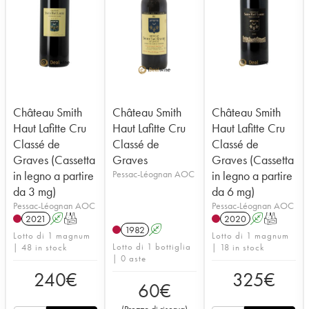
Château Smith
Château Smith
Château Smith
Haut Lafitte Cru
Haut Lafitte Cru
Haut Lafitte Cru
Classé de
Classé de
Classé de
Graves (Cassetta
Graves
Graves (Cassetta
in legno a partire
Pessac-Léognan AOC
in legno a partire
da 3 mg)
da 6 mg)
Pessac-Léognan AOC
Pessac-Léognan AOC
2021
A
T
2020
A
T
1982
A
Lotto di 1 magnum
Lotto di 1 magnum
Lotto di 1 bottiglia
| 48 in stock
| 18 in stock
| 0 aste
240
€
325
€
60
€
(
Prezzo di riserva
)