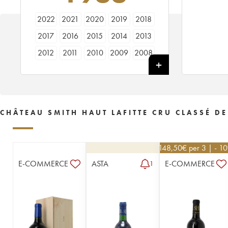
2022
2021
2020
2019
2018
2017
2016
2015
2014
2013
2012
2011
2010
2009
2008
2007
2006
2005
2004
2003
2002
2001
2000
1999
1998
1997
1996
1995
1994
1993
CHÂTEAU SMITH HAUT LAFITTE CRU CLASSÉ D
1992
1991
1990
1989
1988
1987
1986
1985
1984
1983
148,50
€
per 3 | - 1
1982
1981
1980
1979
1978
E-COMMERCE
ASTA
E-COMMERCE
1
1977
1976
1975
1974
1973
1972
1971
1970
1969
1968
1967
1966
1965
1964
1961
1960
1959
1958
1957
1956