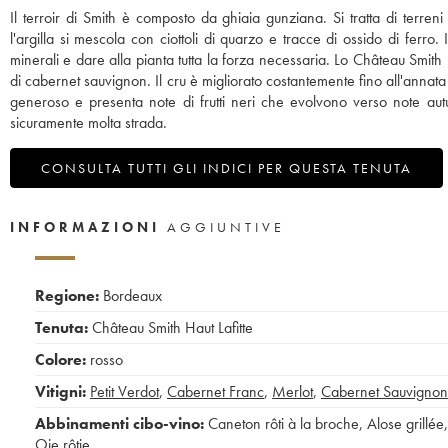
Il terroir di Smith è composto da ghiaia gunziana. Si tratta di terren
l'argilla si mescola con ciottoli di quarzo e tracce di ossido di ferro. 
minerali e dare alla pianta tutta la forza necessaria. Lo Château Sm
di cabernet sauvignon. Il cru è migliorato costantemente fino all'anna
generoso e presenta note di frutti neri che evolvono verso note autu
sicuramente molta strada.
CONSULTA TUTTI GLI INDICI PER QUESTA TENUTA
INFORMAZIONI
AGGIUNTIVE
Regione:
Bordeaux
Tenuta:
Château Smith Haut Lafitte
Colore:
rosso
Vitigni:
Petit Verdot
,
Cabernet Franc
,
Merlot
,
Cabernet Sauvignon
Abbinamenti cibo-vino:
Caneton rôti à la broche
,
Alose grillée
,
Oie rôtie