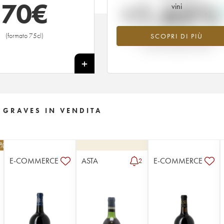
70
€
+1.65%
vini
(formato 75cl)
SCOPRI DI PIÙ
Valore in aumento per l'annata 196
nel 2026 rispetto al 2025
+
E GRAVES IN VENDITA
0%
E-COMMERCE
ASTA
E-COMMERCE
2