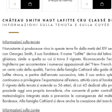
CHÂTEAU SMITH HAUT LAFITTE CRU CLASSÉ 
INFORMAZIONI SULLA TENUTA E SULLA CUVÉE
Informazioni sulla tenuta
Nonostante si producesse vino in queste terre fin dalla metà del XIV sec
con Georges Smith, il suo fondatore. Il nome “Lafitte” deriva dal latino “
ghiaiosa, simile a quella su cui si trova il vigneto. Riconoscendo l'
Inghilterra per accontentare i numerosi appassionati del "New French C
un certo calo della qualità, l'arrivo della famiglia Cathiard alla guid
Lafitte ritrova, a partire dall'annata successiva, tutto il suo antico s
continuano a privilegiare l’esportazione all'estero, attività cara al fonda
Il vigneto della tenuta si estende su 56 ettari, di cui 45 dedicati alla 
possiede oggi una propria
tonnellerie
, che consente di poter control
meteorologica integrata aiuta a prevenire le conseguenze del maltemp
Bordeaux. Alla famiglia Cathiard si deve anche la creazione del march
Informazioni sulla cuvée