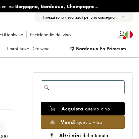
rancesi:
Borgogna
,
Bordeaux
,
Champagne
...
I prezzi sono visualizzati per una consegna in:
ici iDealwine
Enciclopedia del vino
I must-have iDealwine
🍇
Bordeaux En Primeurs
Acquista
questo vino
Vendi
questo vino
n
Altri vini
della tenuta
0.000