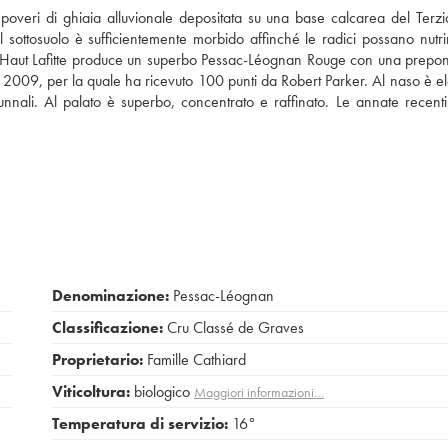
i poveri di ghiaia alluvionale depositata su una base calcarea del Terzi
Il sottosuolo è sufficientemente morbido affinché le radici possano nutrir
ith Haut Lafitte produce un superbo Pessac-Léognan Rouge con una prep
ta 2009, per la quale ha ricevuto 100 punti da Robert Parker. Al naso è e
nnali. Al palato è superbo, concentrato e raffinato. Le annate recent
Denominazione:
Pessac-Léognan
Classificazione:
Cru Classé de Graves
Proprietario:
Famille Cathiard
Viticoltura:
biologico
Maggiori informazioni…
Temperatura di servizio:
16°