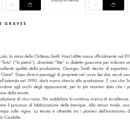
DE GRAVES
olo, la storia dello Château Smith Haut Lafitte nasce ufficialmente nel XVI
ficta” (“la pietra”), diventato “fitte” in dialetto guascone per indicare u
eccellente qualità della produzione, Georges Smith decise di esportare i
laret". Dopo diversi passaggi di proprietà nel corso dei due secoli succ
a dell'azienda nel 1990, darà nuovo slancio alla produzione. È così che S
plendore agli occhi degli appassionati, per lo più stranieri dato che i pr
tore della tenuta.
produzione di vino rosso. Per soddisfare la continua ricerca di eccellenza,
lare il processo di fabbricazione delle barrique. Allo stesso modo, una
o sulle vigne. La tenuta è oltretutto tra i pionieri dell'enoturismo d
io Caudalie.