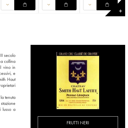
✕
II secolo
na collina
l vino in
essivi, e
mith Haut
oprietari
 la tenuta
 stazione
i lusso a
FRUTTI NERI