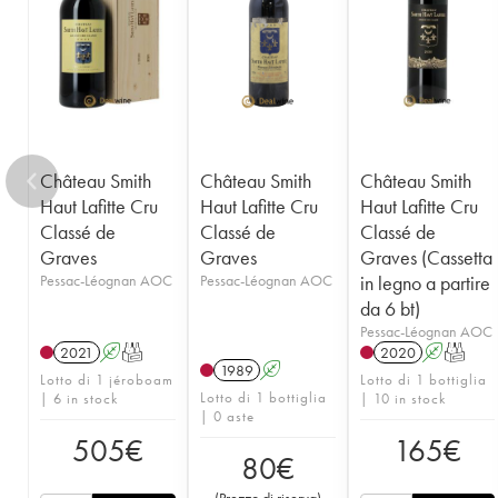
1955
1953
1952
1950
1949
1947
1945
1920
1878
Château Smith
Château Smith
Château Smith
Haut Lafitte Cru
Haut Lafitte Cru
Haut Lafitte Cru
Classé de
Classé de
Classé de
Graves
Graves
Graves (Cassetta
Pessac-Léognan AOC
Pessac-Léognan AOC
in legno a partire
da 6 bt)
Pessac-Léognan AOC
2021
A
T
2020
A
T
1989
A
Lotto di 1 jéroboam
Lotto di 1 bottiglia
Lotto di 1 bottiglia
| 6 in stock
| 10 in stock
| 0 aste
505
€
165
€
80
€
(
Prezzo di riserva
)