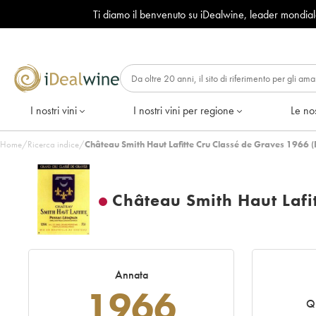
Ti diamo il benvenuto su iDealwine, leader mondia
I nostri vini
I nostri vini per regione
Le nos
Home
/
Ricerca indice
/
Château Smith Haut Lafitte Cru Classé de Graves 1966 
Château Smith Haut Lafi
Annata
1966
Q