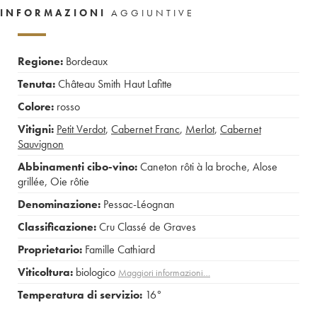
INFORMAZIONI
AGGIUNTIVE
Regione:
Bordeaux
Tenuta:
Château Smith Haut Lafitte
Colore:
rosso
Vitigni:
Petit Verdot
,
Cabernet Franc
,
Merlot
,
Cabernet
Sauvignon
Abbinamenti cibo-vino:
Caneton rôti à la broche
,
Alose
grillée
,
Oie rôtie
Denominazione:
Pessac-Léognan
Classificazione:
Cru Classé de Graves
Proprietario:
Famille Cathiard
Viticoltura:
biologico
Maggiori informazioni…
Temperatura di servizio:
16°