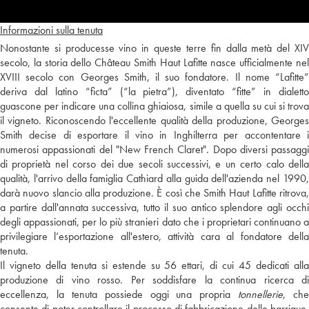
Informazioni sulla tenuta
Nonostante si producesse vino in queste terre fin dalla metà del XIV
secolo, la storia dello Château Smith Haut Lafitte nasce ufficialmente nel
XVIII secolo con Georges Smith, il suo fondatore. Il nome “Lafitte”
deriva dal latino “ficta” (“la pietra”), diventato “fitte” in dialetto
guascone per indicare una collina ghiaiosa, simile a quella su cui si trova
il vigneto. Riconoscendo l'eccellente qualità della produzione, Georges
Smith decise di esportare il vino in Inghilterra per accontentare i
numerosi appassionati del "New French Claret". Dopo diversi passaggi
di proprietà nel corso dei due secoli successivi, e un certo calo della
qualità, l'arrivo della famiglia Cathiard alla guida dell'azienda nel 1990,
darà nuovo slancio alla produzione. È così che Smith Haut Lafitte ritrova,
a partire dall'annata successiva, tutto il suo antico splendore agli occhi
degli appassionati, per lo più stranieri dato che i proprietari continuano a
privilegiare l’esportazione all'estero, attività cara al fondatore della
tenuta.
Il vigneto della tenuta si estende su 56 ettari, di cui 45 dedicati alla
produzione di vino rosso. Per soddisfare la continua ricerca di
eccellenza, la tenuta possiede oggi una propria
tonnellerie
, che
consente di poter controllare il processo di fabbricazione delle barrique.