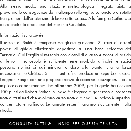
Allo stesso modo, una stazione meteorologica integrata aiuta a
prevenire le conseguenze del maltempo sulle vigne. La tenuta è oltretutto
tra i pionieri dell'enoturismo di lusso a Bordeaux. Alla famiglia Cathiard si
deve anche la creazione del marchio Caudalie.
Informazioni sulla cuvée
Il terroir di Smith è composto da ghiaia gunziana. Si tratta di terreni
poveri di ghiaia alluvionale depositata su una base calcarea del
Terziario. Qui l'argilla si mescola con ciottoli di quarzo e tracce di ossido
di ferro. Il sottosuolo è sufficientemente morbido affinché le radici
possano nutrirsi di sali minerali e dare alla pianta tutta la forza
necessaria. Lo Château Smith Haut Lafitte produce un superbo Pessac-
Léognan Rouge con una preponderanza di cabernet sauvignon. Il cru è
migliorato costantemente fino all'annata 2009, per la quale ha ricevuto
100 punti da Robert Parker. Al naso è elegante e generoso e presenta
note di frutti neri che evolvono verso note autunnali. Al palato è superbo,
concentrato e raffinato. Le annate recenti faranno sicuramente molta
strada.
CONSULTA TUTTI GLI INDICI PER QUESTA TENUTA