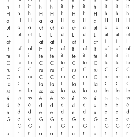
it
it
it
it
it
it
it
h
h
h
h
h
h
h
h
h
h
h
h
H
H
H
H
H
H
H
H
H
H
H
H
a
a
a
a
a
a
a
a
a
a
a
a
ut
ut
ut
ut
ut
ut
ut
ut
ut
ut
ut
ut
L
L
L
L
L
L
L
L
L
L
L
L
af
af
af
af
af
af
af
af
af
af
af
af
it
it
it
it
it
it
it
it
it
it
it
it
te
te
te
te
te
te
te
te
te
te
te
te
C
C
C
C
C
C
C
C
C
C
C
C
ru
ru
ru
ru
ru
ru
ru
ru
ru
ru
ru
ru
C
C
C
C
C
C
C
C
C
C
C
C
la
la
la
la
la
la
la
la
la
la
la
la
ss
ss
ss
ss
ss
ss
ss
ss
ss
ss
ss
ss
é
é
é
é
é
é
é
é
é
é
é
é
d
d
d
d
d
d
d
d
d
d
d
d
e
e
e
e
e
e
e
e
e
e
e
e
G
G
G
G
G
G
G
G
G
G
G
G
r
r
r
r
r
r
r
r
r
r
r
r
a
a
a
a
a