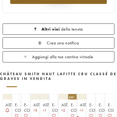
1960
1959
1958
1957
1956
rispetto al 2025
1955
1953
1952
1950
1949
1947
1945
1920
1878
Altri vini
della tenuta
Crea una notifica
Aggiungi alla tua cantina virtuale
CHÂTEAU SMITH HAUT LAFITTE CRU CLASSÉ DE
GRAVES IN VENDITA
148,50
€
per 3 | - 10%
ASTA
E-
E-
ASTA
ASTA
E-
ASTA
E-
ASTA
E-
E-
E-
COMMERCE
COMMERCE
COMMERCE
COMMERCE
COMMERCE
COMMER
COM
5
1
2
1