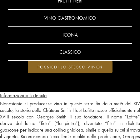
FRUTTI NERI
VINO GASTRONOMICO
ICONA
CLASSICO
POSSIEDI LO STESSO VINO?
Informazioni sulla tenuta
Nonostante si producesse vino in queste terre fin dalla metà del XIV
secolo, la storia dello Château Smith Haut Lafitte nasce ufficialmente nel
XVIII secolo con Georges Smith, il suo fondatore. Il nome “Lafitte”
deriva dal latino “ficta” (“la pietra”), diventato “fitte” in dialetto
guascone per indicare una collina ghiaiosa, simile a quella su cui si trova
il vigneto. Riconoscendo l'eccellente qualità della produzione, Georges