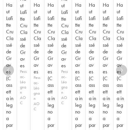
Ha
Ha
Ha
Ha
Ha
Ha
Ha
ut
ut
ut
ut
ut
ut
ut
ut
ut
Lafi
Lafi
Lafi
Lafi
Lafi
Lafi
Lafi
Lafi
Lafi
tte
tte
tte
tte
tte
tte
tte
tte
tte
Cru
Cru
Cru
Cru
Cru
Cru
Cru
Cru
Cru
Cla
Cla
Cla
Cla
Cla
Cla
Cla
Cla
Cla
ssé
ssé
ssé
ssé
ssé
ssé
ssé
ssé
ssé
de
de
de
de
de
de
de
de
de
Gr
Gr
Gr
Gr
Gr
Gr
Gr
Gr
Gr
av
av
av
av
av
av
av
av
av
es
es
es
es
es
es
es
es
es
Pess
Pess
ac-
ac-
(C
Pess
(C
(C
(C
(C
(C
Léo
Léo
ac-
ass
ass
ass
ass
ass
ass
gna
gna
Léo
ett
ett
ett
ett
ett
ett
n
n
gna
a in
AO
a in
AO
a in
a in
a in
a in
n
C
C
AO
leg
leg
leg
leg
leg
leg
C
no
no
no
no
no
no
a
a
a
a
a
a
par
par
par
par
par
par