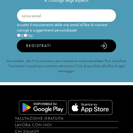
e i consigli degli esperti!
Accetto il tracciamento delle mie email al fine di ricevere
consigli e suggerimenti personalizzati
Sì
No
REGISTRATI
Iscrivendoti, dai il tuo consenso per ricevere le nostre newsletter. Puoi annullare
l’iscrizione in qualsiasi momento attraverso il link disponibile alla fine di ogni
messaggio.
VALUTAZIONE GRATUITA
LAVORA CON NOI
CHI SIAMO?