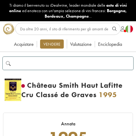
Ti diamo il benvenuto su iDealwine, leader mondiale delle
aste di vini
online
ed enoteca con un'ampia selezione di vini francesi:
Borgogna
,
Bordeaux
,
Champagne
...
Acquistare
Valutazione
Enciclopedia
VENDERE
Château Smith Haut Lafitte
Cru Classé de Graves
1995
Annata