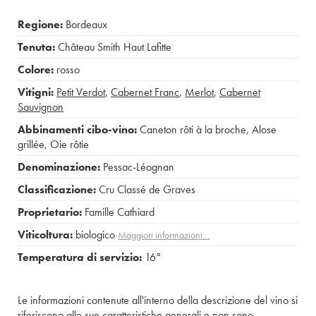
Regione:
Bordeaux
Tenuta:
Château Smith Haut Lafitte
Colore:
rosso
Vitigni:
Petit Verdot
,
Cabernet Franc
,
Merlot
,
Cabernet
Sauvignon
Abbinamenti cibo-vino:
Caneton rôti à la broche
,
Alose
grillée
,
Oie rôtie
Denominazione:
Pessac-Léognan
Classificazione:
Cru Classé de Graves
Proprietario:
Famille Cathiard
Viticoltura:
biologico
Maggiori informazioni…
Temperatura di servizio:
16°
Le informazioni contenute all'interno della descrizione del vino si
riferiscono alle sue caratteristiche generali e non sono