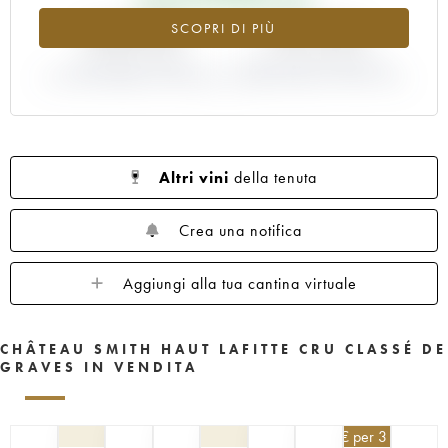
1960
1959
1958
1957
1956
+400.8%
+33.33%
SCOPRI DI PIÙ
1955
1953
1952
1950
1949
1947
VARIAZIONE INDICE
1945
1920
VARIAZIONE PREZZO EN
1878
ATTUALE/PREZZO EN PRIMEUR
PRIMEUR ANNATA 1995/1994
Altri vini
della tenuta
Crea una notifica
Aggiungi alla tua cantina virtuale
CHÂTEAU SMITH HAUT LAFITTE CRU CLASSÉ DE
GRAVES IN VENDITA
148,50
€
per 3 | - 10%