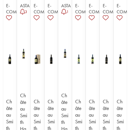
E-
ASTA
E-
E-
ASTA
E-
E-
E-
E-
COMMERCE
COMMERCE
COMMERCE
COMMERCE
COMMERCE
COMMERCE
COMM
3
1
Ch
Ch
Ch
Ch
Ch
Ch
Ch
Ch
Ch
âte
âte
âte
âte
âte
âte
âte
âte
âte
au
au
au
au
au
au
au
au
au
Smi
Smi
Smi
Smi
Smi
Smi
Smi
Smi
Smi
th
th
th
th
th
th
th
th
th
Ha
Ha