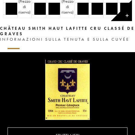
(
Prezzo
(
Prezzo
di
di
riserva
)
riserva
)
✕
CHÂTEAU SMITH HAUT LAFITTE CRU CLASSÉ DE
GRAVES
INFORMAZIONI SULLA TENUTA E SULLA CUVÉE