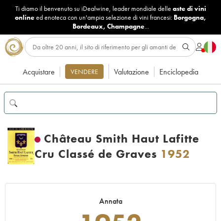
Ti diamo il benvenuto su iDealwine, leader mondiale delle
aste di vini
online
ed enoteca con un'ampia selezione di vini francesi:
Borgogna
,
Bordeaux
,
Champagne
...
Acquistare
Valutazione
Enciclopedia
VENDERE
Château Smith Haut Lafitte
Cru Classé de Graves
1952
Annata