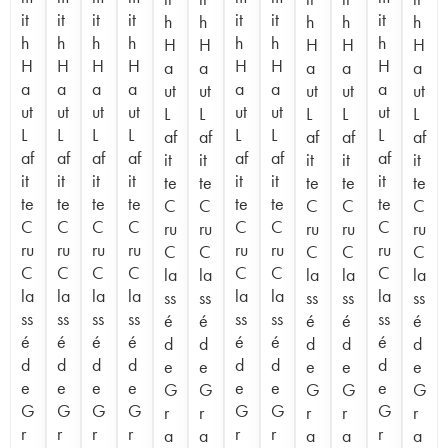
it
it
it
it
it
it
it
h
h
h
h
h
h
h
h
h
h
h
h
H
H
H
H
H
H
H
H
H
H
H
H
a
a
a
a
a
a
a
a
a
a
a
a
ut
ut
ut
ut
ut
ut
ut
ut
ut
ut
ut
ut
L
L
L
L
L
L
L
L
L
L
L
L
af
af
af
af
af
af
af
af
af
af
af
af
it
it
it
it
it
it
it
it
it
it
it
it
te
te
te
te
te
te
te
te
te
te
te
te
C
C
C
C
C
C
C
C
C
C
C
C
ru
ru
ru
ru
ru
ru
ru
ru
ru
ru
ru
ru
C
C
C
C
C
C
C
C
C
C
C
C
la
la
la
la
la
la
la
la
la
la
la
la
ss
ss
ss
ss
ss
ss
ss
ss
ss
ss
ss
ss
é
é
é
é
é
é
é
é
é
é
é
é
d
d
d
d
d
d
d
d
d
d
d
d
e
e
e
e
e
e
e
e
e
e
e
e
G
G
G
G
G
G
G
G
G
G
G
G
r
r
r
r
r
r
r
r
r
r
r
r
a
a
a
a
a