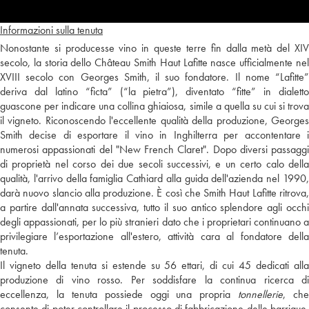
Informazioni sulla tenuta
Nonostante si producesse vino in queste terre fin dalla metà del XIV
secolo, la storia dello Château Smith Haut Lafitte nasce ufficialmente nel
XVIII secolo con Georges Smith, il suo fondatore. Il nome “Lafitte”
deriva dal latino “ficta” (“la pietra”), diventato “fitte” in dialetto
guascone per indicare una collina ghiaiosa, simile a quella su cui si trova
il vigneto. Riconoscendo l'eccellente qualità della produzione, Georges
Smith decise di esportare il vino in Inghilterra per accontentare i
numerosi appassionati del "New French Claret". Dopo diversi passaggi
di proprietà nel corso dei due secoli successivi, e un certo calo della
qualità, l'arrivo della famiglia Cathiard alla guida dell'azienda nel 1990,
darà nuovo slancio alla produzione. È così che Smith Haut Lafitte ritrova,
a partire dall'annata successiva, tutto il suo antico splendore agli occhi
degli appassionati, per lo più stranieri dato che i proprietari continuano a
privilegiare l’esportazione all'estero, attività cara al fondatore della
tenuta.
Il vigneto della tenuta si estende su 56 ettari, di cui 45 dedicati alla
produzione di vino rosso. Per soddisfare la continua ricerca di
eccellenza, la tenuta possiede oggi una propria
tonnellerie
, che
consente di poter controllare il processo di fabbricazione delle barrique.