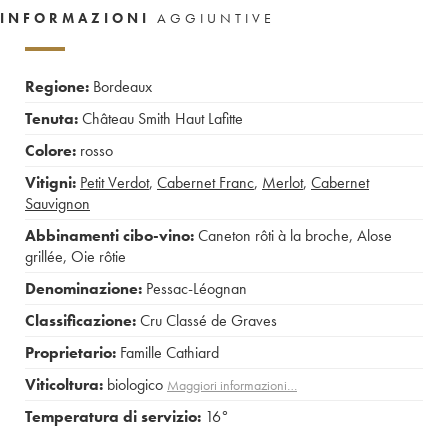
INFORMAZIONI
AGGIUNTIVE
Regione:
Bordeaux
Tenuta:
Château Smith Haut Lafitte
Colore:
rosso
Vitigni:
Petit Verdot
,
Cabernet Franc
,
Merlot
,
Cabernet
Sauvignon
Abbinamenti cibo-vino:
Caneton rôti à la broche
,
Alose
grillée
,
Oie rôtie
Denominazione:
Pessac-Léognan
Classificazione:
Cru Classé de Graves
Proprietario:
Famille Cathiard
Viticoltura:
biologico
Maggiori informazioni…
Temperatura di servizio:
16°