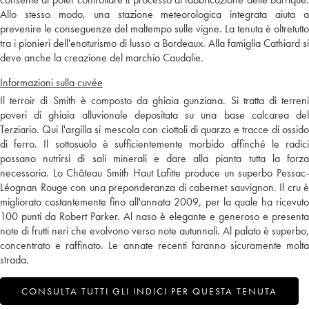
Allo stesso modo, una stazione meteorologica integrata aiuta a
prevenire le conseguenze del maltempo sulle vigne. La tenuta è oltretutto
tra i pionieri dell'enoturismo di lusso a Bordeaux. Alla famiglia Cathiard si
deve anche la creazione del marchio Caudalie.
Informazioni sulla cuvée
Il terroir di Smith è composto da ghiaia gunziana. Si tratta di terreni
poveri di ghiaia alluvionale depositata su una base calcarea del
Terziario. Qui l'argilla si mescola con ciottoli di quarzo e tracce di ossido
di ferro. Il sottosuolo è sufficientemente morbido affinché le radici
possano nutrirsi di sali minerali e dare alla pianta tutta la forza
necessaria. Lo Château Smith Haut Lafitte produce un superbo Pessac-
Léognan Rouge con una preponderanza di cabernet sauvignon. Il cru è
migliorato costantemente fino all'annata 2009, per la quale ha ricevuto
100 punti da Robert Parker. Al naso è elegante e generoso e presenta
note di frutti neri che evolvono verso note autunnali. Al palato è superbo,
concentrato e raffinato. Le annate recenti faranno sicuramente molta
strada.
CONSULTA TUTTI GLI INDICI PER QUESTA TENUTA