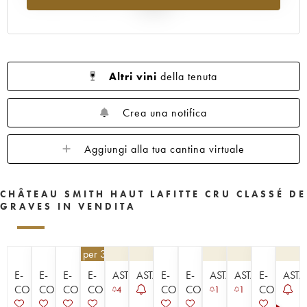
1960
1959
1958
1957
1956
al 2025
1955
1953
1952
1950
1949
1947
1945
1920
1878
Altri vini
della tenuta
Crea una notifica
Aggiungi alla tua cantina virtuale
CHÂTEAU SMITH HAUT LAFITTE CRU CLASSÉ DE
GRAVES IN VENDITA
148,50
€
per 3 | - 10%
E-
E-
E-
E-
ASTA
ASTA
E-
E-
ASTA
ASTA
E-
ASTA
COMMERCE
COMMERCE
COMMERCE
COMMERCE
COMMERCE
COMMERCE
COMMER
4
1
1