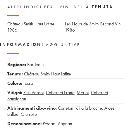
ALTRI INDICI PER I VINI DELLA
TENUTA
Château Smith Haut Lafitte
Les Hauts de Smith Second Vin
1986
1986
INFORMAZIONI
AGGIUNTIVE
Regione:
Bordeaux
Tenuta:
Château Smith Haut Lafitte
Colore:
rosso
Vitigni:
Petit Verdot
,
Cabernet Franc
,
Merlot
,
Cabernet
Sauvignon
Abbinamenti cibo-vino:
Caneton rôti à la broche
,
Alose
grillée
,
Oie rôtie
Denominazione:
Pessac-Léognan