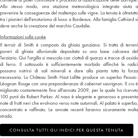
Allo stesso modo, una stazione meteorologica integrata aiuta a
prevenire le conseguenze del maltempo sulle vigne. La tenuta è oltretutto
tra i pionieri dell'enoturismo di lusso a Bordeaux. Alla famiglia Cathiard si
deve anche la creazione del marchio Caudalie.
Informazioni sulla cuvée
Il terroir di Smith è composto da ghiaia gunziana. Si tratta di terreni
poveri di ghiaia alluvionale depositata su una base calcarea del
Terziario. Qui l'argilla si mescola con ciottoli di quarzo e tracce di ossido
di ferro. Il sottosuolo è sufficientemente morbido affinché le radici
possano nutrirsi di sali minerali e dare alla pianta tutta la forza
necessaria. Lo Château Smith Haut Lafitte produce un superbo Pessac-
Léognan Rouge con una preponderanza di cabernet sauvignon. Il cru è
migliorato costantemente fino all'annata 2009, per la quale ha ricevuto
100 punti da Robert Parker. Al naso è elegante e generoso e presenta
note di frutti neri che evolvono verso note autunnali. Al palato è superbo,
concentrato e raffinato. Le annate recenti faranno sicuramente molta
strada.
CONSULTA TUTTI GLI INDICI PER QUESTA TENUTA