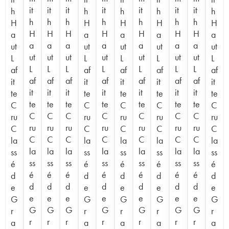
it
it
it
it
it
it
it
h
h
h
h
h
h
h
h
h
h
h
h
H
H
H
H
H
H
H
H
H
H
H
H
a
a
a
a
a
a
a
a
a
a
a
a
ut
ut
ut
ut
ut
ut
ut
ut
ut
ut
ut
ut
L
L
L
L
L
L
L
L
L
L
L
L
af
af
af
af
af
af
af
af
af
af
af
af
it
it
it
it
it
it
it
it
it
it
it
it
te
te
te
te
te
te
te
te
te
te
te
te
C
C
C
C
C
C
C
C
C
C
C
C
ru
ru
ru
ru
ru
ru
ru
ru
ru
ru
ru
ru
C
C
C
C
C
C
C
C
C
C
C
C
la
la
la
la
la
la
la
la
la
la
la
la
ss
ss
ss
ss
ss
ss
ss
ss
ss
ss
ss
ss
é
é
é
é
é
é
é
é
é
é
é
é
d
d
d
d
d
d
d
d
d
d
d
d
e
e
e
e
e
e
e
e
e
e
e
e
G
G
G
G
G
G
G
G
G
G
G
G
r
r
r
r
r
r
r
r
r
r
r
r
a
a
a
a
a