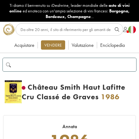
Ti diamo il benvenuto su iDealwine, leader mondiale delle
aste di vini
online
ed enoteca con un'ampia selezione di vini francesi:
Borgogna
,
Bordeaux
,
Champagne
...
Acquistare
Valutazione
Enciclopedia
VENDERE
Château Smith Haut Lafitte
Cru Classé de Graves
1986
Annata