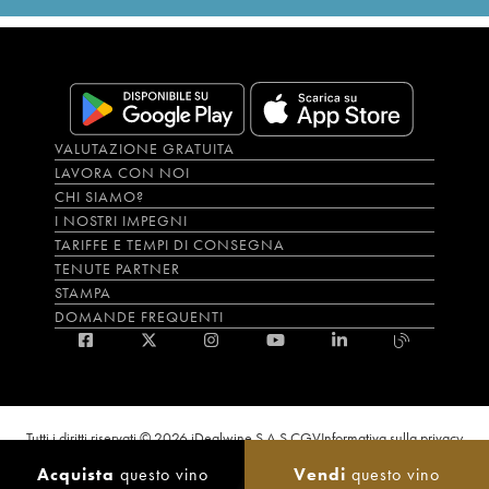
VALUTAZIONE GRATUITA
LAVORA CON NOI
CHI SIAMO?
I NOSTRI IMPEGNI
TARIFFE E TEMPI DI CONSEGNA
TENUTE PARTNER
STAMPA
DOMANDE FREQUENTI
Tutti i diritti riservati © 2026 iDealwine S.A.S.
CGV
Informativa sulla privacy
Bevi con moderazione, l’abuso di alcol è dannoso per la salute. L'utilizzo del
Acquista
questo vino
Vendi
questo vino
sito e dei servizi annessi è riservato solo agli utenti maggiorenni.