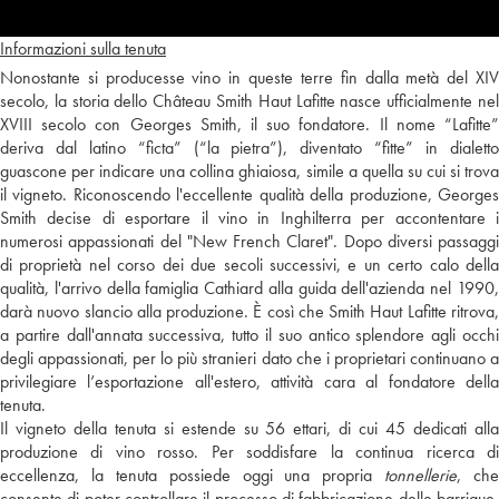
Informazioni sulla tenuta
Nonostante si producesse vino in queste terre fin dalla metà del XIV
secolo, la storia dello Château Smith Haut Lafitte nasce ufficialmente nel
XVIII secolo con Georges Smith, il suo fondatore. Il nome “Lafitte”
deriva dal latino “ficta” (“la pietra”), diventato “fitte” in dialetto
guascone per indicare una collina ghiaiosa, simile a quella su cui si trova
il vigneto. Riconoscendo l'eccellente qualità della produzione, Georges
Smith decise di esportare il vino in Inghilterra per accontentare i
numerosi appassionati del "New French Claret". Dopo diversi passaggi
di proprietà nel corso dei due secoli successivi, e un certo calo della
qualità, l'arrivo della famiglia Cathiard alla guida dell'azienda nel 1990,
darà nuovo slancio alla produzione. È così che Smith Haut Lafitte ritrova,
a partire dall'annata successiva, tutto il suo antico splendore agli occhi
degli appassionati, per lo più stranieri dato che i proprietari continuano a
privilegiare l’esportazione all'estero, attività cara al fondatore della
tenuta.
Il vigneto della tenuta si estende su 56 ettari, di cui 45 dedicati alla
produzione di vino rosso. Per soddisfare la continua ricerca di
eccellenza, la tenuta possiede oggi una propria
tonnellerie
, che
consente di poter controllare il processo di fabbricazione delle barrique.