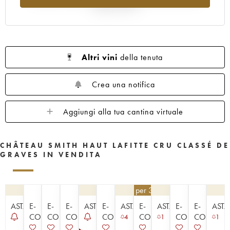
1960
1959
1958
1957
1956
rispetto al 2025
1955
1953
1952
1950
1949
1947
1945
1920
1878
Altri vini
della tenuta
Crea una notifica
Aggiungi alla tua cantina virtuale
CHÂTEAU SMITH HAUT LAFITTE CRU CLASSÉ DE
GRAVES IN VENDITA
148,50
€
per 3 | - 10%
ASTA
E-
E-
E-
ASTA
E-
ASTA
E-
ASTA
E-
E-
ASTA
COMMERCE
COMMERCE
COMMERCE
COMMERCE
COMMERCE
COMMERCE
COMMER
4
1
1