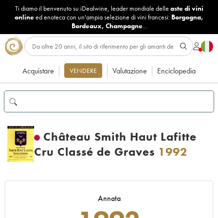
Ti diamo il benvenuto su iDealwine, leader mondiale delle
aste di vini
online
ed enoteca con un'ampia selezione di vini francesi:
Borgogna
,
Bordeaux
,
Champagne
...
Acquistare
Valutazione
Enciclopedia
VENDERE
Château Smith Haut Lafitte
Cru Classé de Graves
1992
Annata