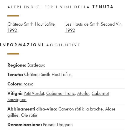
ALTRI INDICI PER I VINI DELLA
TENUTA
Château Smith Haut Lafitte
Les Hauts de Smith Second Vin
1992
1992
INFORMAZIONI
AGGIUNTIVE
Regione:
Bordeaux
Tenuta:
Château Smith Haut Lafitte
Colore:
rosso
Vitigni:
Petit Verdot
,
Cabernet Franc
,
Merlot
,
Cabernet
Sauvignon
Abbinamenti cibo-vino:
Caneton rôti à la broche
,
Alose
grillée
,
Oie rôtie
Denominazione:
Pessac-Léognan