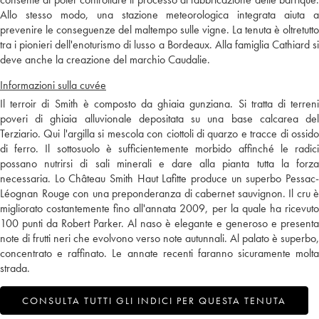
Allo stesso modo, una stazione meteorologica integrata aiuta a
prevenire le conseguenze del maltempo sulle vigne. La tenuta è oltretutto
tra i pionieri dell'enoturismo di lusso a Bordeaux. Alla famiglia Cathiard si
deve anche la creazione del marchio Caudalie.
Informazioni sulla cuvée
Il terroir di Smith è composto da ghiaia gunziana. Si tratta di terreni
poveri di ghiaia alluvionale depositata su una base calcarea del
Terziario. Qui l'argilla si mescola con ciottoli di quarzo e tracce di ossido
di ferro. Il sottosuolo è sufficientemente morbido affinché le radici
possano nutrirsi di sali minerali e dare alla pianta tutta la forza
necessaria. Lo Château Smith Haut Lafitte produce un superbo Pessac-
Léognan Rouge con una preponderanza di cabernet sauvignon. Il cru è
migliorato costantemente fino all'annata 2009, per la quale ha ricevuto
100 punti da Robert Parker. Al naso è elegante e generoso e presenta
note di frutti neri che evolvono verso note autunnali. Al palato è superbo,
concentrato e raffinato. Le annate recenti faranno sicuramente molta
strada.
CONSULTA TUTTI GLI INDICI PER QUESTA TENUTA