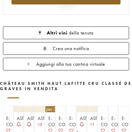
1960
1959
1958
1957
1956
al 2025
1955
1953
1952
1950
1949
1947
1945
1920
1878
Altri vini
della tenuta
Crea una notifica
Aggiungi alla tua cantina virtuale
CHÂTEAU SMITH HAUT LAFITTE CRU CLASSÉ DE
GRAVES IN VENDITA
148,50
€
per 3 | - 10%
E-
ASTA
ASTA
ASTA
E-
E-
E-
ASTA
ASTA
E-
E-
E-
COMMERCE
COMMERCE
COMMERCE
COMMERCE
COMMERCE
COMMER
COM
3
1