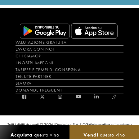
VALUTAZIONE GRATUITA
LAVORA CON NOI
CHI SIAMO?
I NOSTRI IMPEGNI
TARIFFE E TEMPI DI CONSEGNA
TENUTE PARTNER
STAMPA
DOMANDE FREQUENTI
Tutti i diritti riservati © 2026 iDealwine S.A.S.
CGV
Informativa sulla privacy
Bevi con moderazione, l’abuso di alcol è dannoso per la salute. L'utilizzo del
Acquista
questo vino
Vendi
questo vino
sito e dei servizi annessi è riservato solo agli utenti maggiorenni.