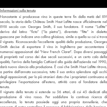
Informazioni sulla tenuta
Nonostante si producesse vino in queste terre fin dalla metà del XIV
secolo, la storia dello Château Smith Haut Lafitte nasce ufficialmente nel
XVIII secolo con Georges Smith, il suo fondatore. Il nome “Lafitte”
deriva dal latino “ficta” (“la pietra”), diventato “fitte” in dialetto
guascone per indicare una collina ghiaiosa, simile a quella su cui si trova
il vigneto. Riconoscendo l'eccellente qualità della produzione, Georges
Smith decise di esportare il vino in Inghilterra per accontentare i
numerosi appassionati del "New French Claret". Dopo diversi passaggi
di proprietà nel corso dei due secoli successivi, e un certo calo della
qualità, l'arrivo della famiglia Cathiard alla guida dell'azienda nel 1990,
darà nuovo slancio alla produzione. È così che Smith Haut Lafitte ritrova,
a partire dall'annata successiva, tutto il suo antico splendore agli occhi
degli appassionati, per lo più stranieri dato che i proprietari continuano a
privilegiare l’esportazione all'estero, attività cara al fondatore della
tenuta.
Il vigneto della tenuta si estende su 56 ettari, di cui 45 dedicati alla
produzione di vino rosso. Per soddisfare la continua ricerca di
eccellenza, la tenuta possiede oggi una propria
tonnellerie
, che
consente di poter controllare il processo di fabbricazione delle barrique.