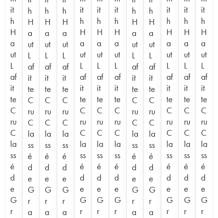
it
it
it
it
it
it
it
h
h
h
h
h
h
h
h
h
h
h
h
H
H
H
H
H
H
H
H
H
H
H
H
a
a
a
a
a
a
a
a
a
a
a
a
ut
ut
ut
ut
ut
ut
ut
ut
ut
ut
ut
ut
L
L
L
L
L
L
L
L
L
L
L
L
af
af
af
af
af
af
af
af
af
af
af
af
it
it
it
it
it
it
it
it
it
it
it
it
te
te
te
te
te
te
te
te
te
te
te
te
C
C
C
C
C
C
C
C
C
C
C
C
ru
ru
ru
ru
ru
ru
ru
ru
ru
ru
ru
ru
C
C
C
C
C
C
C
C
C
C
C
C
la
la
la
la
la
la
la
la
la
la
la
la
ss
ss
ss
ss
ss
ss
ss
ss
ss
ss
ss
ss
é
é
é
é
é
é
é
é
é
é
é
é
d
d
d
d
d
d
d
d
d
d
d
d
e
e
e
e
e
e
e
e
e
e
e
e
G
G
G
G
G
G
G
G
G
G
G
G
r
r
r
r
r
r
r
r
r
r
r
r
a
a
a
a
a