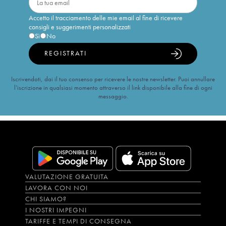
Accetto il tracciamento delle mie email al fine di ricevere
consigli e suggerimenti personalizzati
Sì
No
REGISTRATI
Iscrivendoti, dai il tuo consenso per ricevere le nostre newsletter. Puoi annullare
l’iscrizione in qualsiasi momento attraverso il link disponibile alla fine di ogni
messaggio.
VALUTAZIONE GRATUITA
LAVORA CON NOI
CHI SIAMO?
I NOSTRI IMPEGNI
TARIFFE E TEMPI DI CONSEGNA