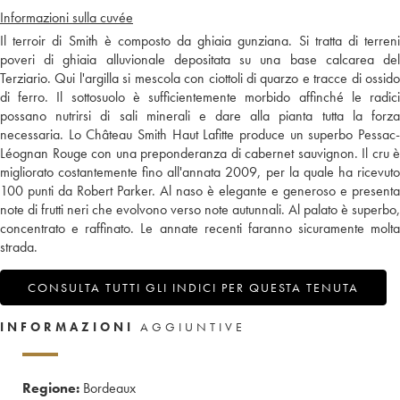
Informazioni sulla cuvée
Il terroir di Smith è composto da ghiaia gunziana. Si tratta di terreni
poveri di ghiaia alluvionale depositata su una base calcarea del
Terziario. Qui l'argilla si mescola con ciottoli di quarzo e tracce di ossido
di ferro. Il sottosuolo è sufficientemente morbido affinché le radici
possano nutrirsi di sali minerali e dare alla pianta tutta la forza
necessaria. Lo Château Smith Haut Lafitte produce un superbo Pessac-
Léognan Rouge con una preponderanza di cabernet sauvignon. Il cru è
migliorato costantemente fino all'annata 2009, per la quale ha ricevuto
100 punti da Robert Parker. Al naso è elegante e generoso e presenta
note di frutti neri che evolvono verso note autunnali. Al palato è superbo,
concentrato e raffinato. Le annate recenti faranno sicuramente molta
strada.
CONSULTA TUTTI GLI INDICI PER QUESTA TENUTA
INFORMAZIONI
AGGIUNTIVE
Regione:
Bordeaux