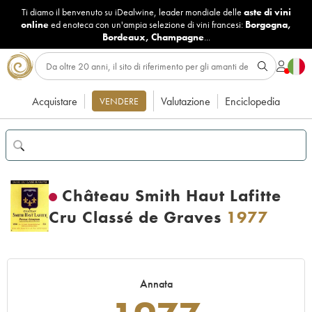
Ti diamo il benvenuto su iDealwine, leader mondiale delle
aste di vini
online
ed enoteca con un'ampia selezione di vini francesi:
Borgogna
,
Bordeaux
,
Champagne
...
Acquistare
Valutazione
Enciclopedia
VENDERE
Château Smith Haut Lafitte
Cru Classé de Graves
1977
Annata