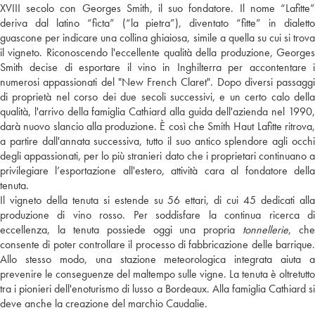
XVIII secolo con Georges Smith, il suo fondatore. Il nome “Lafitte”
deriva dal latino “ficta” (“la pietra”), diventato “fitte” in dialetto
guascone per indicare una collina ghiaiosa, simile a quella su cui si trova
il vigneto. Riconoscendo l'eccellente qualità della produzione, Georges
Smith decise di esportare il vino in Inghilterra per accontentare i
numerosi appassionati del "New French Claret". Dopo diversi passaggi
di proprietà nel corso dei due secoli successivi, e un certo calo della
qualità, l'arrivo della famiglia Cathiard alla guida dell'azienda nel 1990,
darà nuovo slancio alla produzione. È così che Smith Haut Lafitte ritrova,
a partire dall'annata successiva, tutto il suo antico splendore agli occhi
degli appassionati, per lo più stranieri dato che i proprietari continuano a
privilegiare l’esportazione all'estero, attività cara al fondatore della
tenuta.
Il vigneto della tenuta si estende su 56 ettari, di cui 45 dedicati alla
produzione di vino rosso. Per soddisfare la continua ricerca di
eccellenza, la tenuta possiede oggi una propria
tonnellerie
, che
consente di poter controllare il processo di fabbricazione delle barrique.
Allo stesso modo, una stazione meteorologica integrata aiuta a
prevenire le conseguenze del maltempo sulle vigne. La tenuta è oltretutto
tra i pionieri dell'enoturismo di lusso a Bordeaux. Alla famiglia Cathiard si
deve anche la creazione del marchio Caudalie.