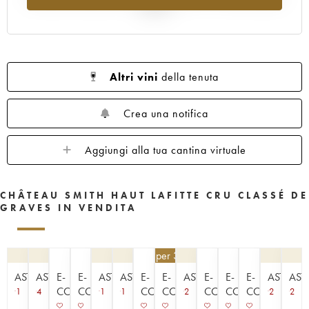
1960
1959
1958
1957
1956
al 2025
1955
1953
1952
1950
1949
1947
1945
1920
1878
Altri vini
della tenuta
Crea una notifica
Aggiungi alla tua cantina virtuale
CHÂTEAU SMITH HAUT LAFITTE CRU CLASSÉ DE
GRAVES IN VENDITA
148,50
€
per 3 | - 10%
ASTA
ASTA
E-
E-
ASTA
ASTA
E-
E-
ASTA
E-
E-
E-
ASTA
AST
COMMERCE
COMMERCE
COMMERCE
COMMERCE
COMMERCE
COMMERCE
COMMERCE
1
4
1
1
2
2
2