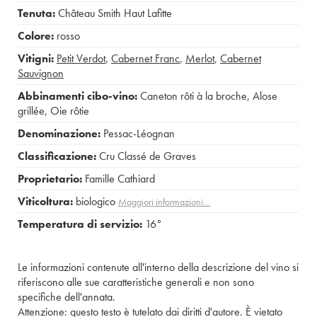
Tenuta:
Château Smith Haut Lafitte
Colore:
rosso
Vitigni:
Petit Verdot
,
Cabernet Franc
,
Merlot
,
Cabernet
Sauvignon
Abbinamenti cibo-vino:
Caneton rôti à la broche
,
Alose
grillée
,
Oie rôtie
Denominazione:
Pessac-Léognan
Classificazione:
Cru Classé de Graves
Proprietario:
Famille Cathiard
Viticoltura:
biologico
Maggiori informazioni…
Temperatura di servizio:
16°
Le informazioni contenute all'interno della descrizione del vino si
riferiscono alle sue caratteristiche generali e non sono
specifiche dell'annata.
Attenzione: questo testo è tutelato dai diritti d'autore. È vietato