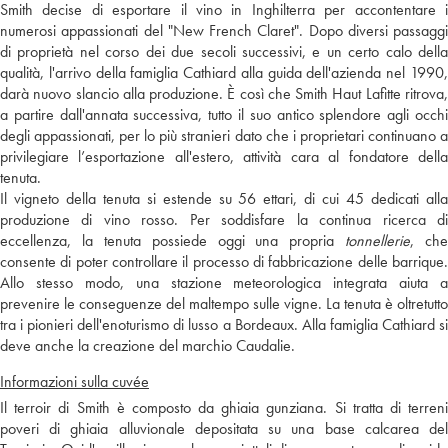
Smith decise di esportare il vino in Inghilterra per accontentare i
numerosi appassionati del "New French Claret". Dopo diversi passaggi
di proprietà nel corso dei due secoli successivi, e un certo calo della
qualità, l'arrivo della famiglia Cathiard alla guida dell'azienda nel 1990,
darà nuovo slancio alla produzione. È così che Smith Haut Lafitte ritrova,
a partire dall'annata successiva, tutto il suo antico splendore agli occhi
degli appassionati, per lo più stranieri dato che i proprietari continuano a
privilegiare l’esportazione all'estero, attività cara al fondatore della
tenuta.
Il vigneto della tenuta si estende su 56 ettari, di cui 45 dedicati alla
produzione di vino rosso. Per soddisfare la continua ricerca di
eccellenza, la tenuta possiede oggi una propria
tonnellerie
, che
consente di poter controllare il processo di fabbricazione delle barrique.
Allo stesso modo, una stazione meteorologica integrata aiuta a
prevenire le conseguenze del maltempo sulle vigne. La tenuta è oltretutto
tra i pionieri dell'enoturismo di lusso a Bordeaux. Alla famiglia Cathiard si
deve anche la creazione del marchio Caudalie.
Informazioni sulla cuvée
Il terroir di Smith è composto da ghiaia gunziana. Si tratta di terreni
poveri di ghiaia alluvionale depositata su una base calcarea del