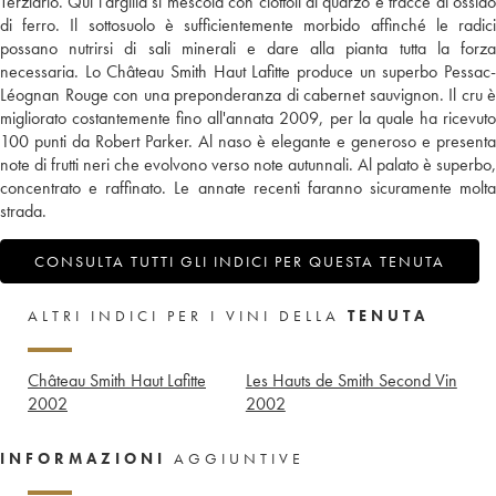
Terziario. Qui l'argilla si mescola con ciottoli di quarzo e tracce di ossido
di ferro. Il sottosuolo è sufficientemente morbido affinché le radici
possano nutrirsi di sali minerali e dare alla pianta tutta la forza
necessaria. Lo Château Smith Haut Lafitte produce un superbo Pessac-
Léognan Rouge con una preponderanza di cabernet sauvignon. Il cru è
migliorato costantemente fino all'annata 2009, per la quale ha ricevuto
100 punti da Robert Parker. Al naso è elegante e generoso e presenta
note di frutti neri che evolvono verso note autunnali. Al palato è superbo,
concentrato e raffinato. Le annate recenti faranno sicuramente molta
strada.
CONSULTA TUTTI GLI INDICI PER QUESTA TENUTA
ALTRI INDICI PER I VINI DELLA
TENUTA
Château Smith Haut Lafitte
Les Hauts de Smith Second Vin
2002
2002
INFORMAZIONI
AGGIUNTIVE