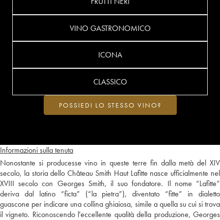
FRUTTI NERI
VINO GASTRONOMICO
ICONA
CLASSICO
POSSIEDI LO STESSO VINO?
Informazioni sulla tenuta
Nonostante si producesse vino in queste terre fin dalla metà del XIV
secolo, la storia dello Château Smith Haut Lafitte nasce ufficialmente nel
XVIII secolo con Georges Smith, il suo fondatore. Il nome “Lafitte”
deriva dal latino “ficta” (“la pietra”), diventato “fitte” in dialetto
guascone per indicare una collina ghiaiosa, simile a quella su cui si trova
il vigneto. Riconoscendo l'eccellente qualità della produzione, Georges