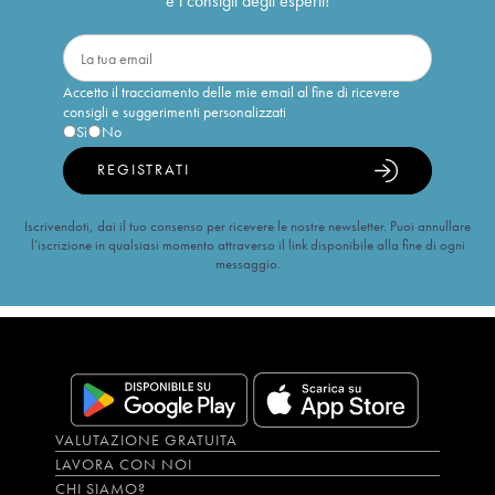
e i consigli degli esperti!
Accetto il tracciamento delle mie email al fine di ricevere
consigli e suggerimenti personalizzati
Sì
No
REGISTRATI
Iscrivendoti, dai il tuo consenso per ricevere le nostre newsletter. Puoi annullare
l’iscrizione in qualsiasi momento attraverso il link disponibile alla fine di ogni
messaggio.
VALUTAZIONE GRATUITA
LAVORA CON NOI
CHI SIAMO?