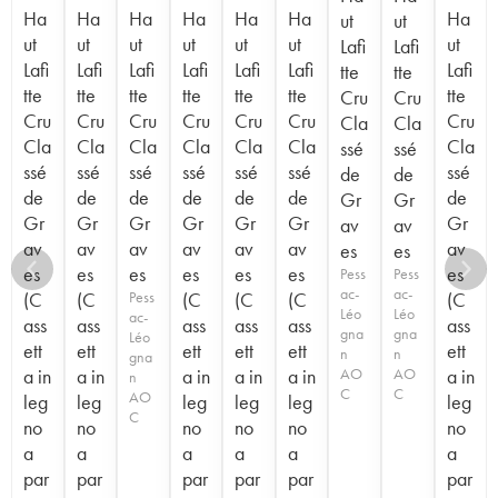
Ha
Ha
Ha
Ha
Ha
Ha
Ha
ut
ut
ut
ut
ut
ut
ut
ut
ut
Lafi
Lafi
Lafi
Lafi
Lafi
Lafi
Lafi
Lafi
Lafi
tte
tte
tte
tte
tte
tte
tte
tte
tte
Cru
Cru
Cru
Cru
Cru
Cru
Cru
Cru
Cru
Cla
Cla
Cla
Cla
Cla
Cla
Cla
Cla
Cla
ssé
ssé
ssé
ssé
ssé
ssé
ssé
ssé
ssé
de
de
de
de
de
de
de
de
de
Gr
Gr
Gr
Gr
Gr
Gr
Gr
Gr
Gr
av
av
av
av
av
av
av
av
av
es
es
es
es
es
es
es
es
es
Pess
Pess
ac-
ac-
(C
(C
Pess
(C
(C
(C
(C
Léo
Léo
ac-
ass
ass
ass
ass
ass
ass
gna
gna
Léo
ett
ett
ett
ett
ett
ett
n
n
gna
a in
a in
a in
a in
a in
AO
AO
a in
n
C
C
AO
leg
leg
leg
leg
leg
leg
C
no
no
no
no
no
no
a
a
a
a
a
a
par
par
par
par
par
par