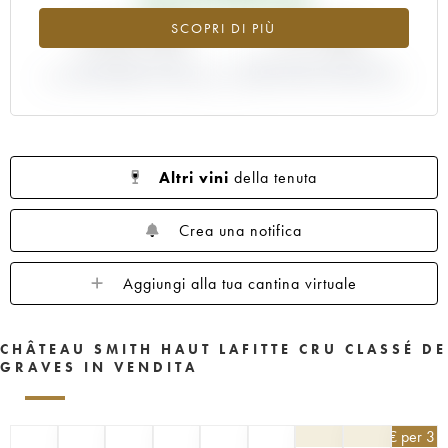
1960
1959
1958
1957
1956
+133.14%
-17.14%
SCOPRI DI PIÙ
1955
1953
1952
1950
1949
1947
VARIAZIONE INDICE
1945
1920
VARIAZIONE PREZZO EN
1878
ATTUALE/PREZZO EN PRIMEUR
PRIMEUR ANNATA 2002/2001
Altri vini
della tenuta
Crea una notifica
Aggiungi alla tua cantina virtuale
CHÂTEAU SMITH HAUT LAFITTE CRU CLASSÉ DE
GRAVES IN VENDITA
148,50
€
per 3 |