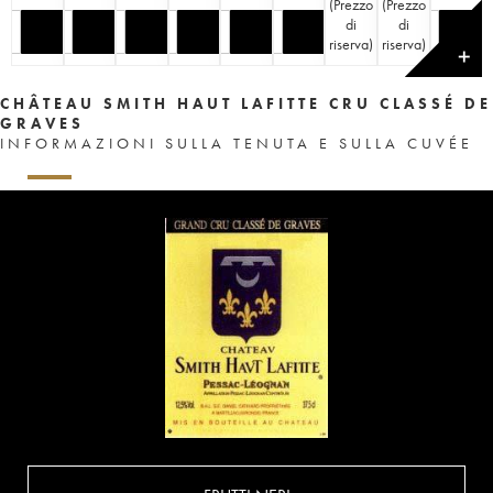
(
Prezzo
(
Prezzo
di
di
riserva
)
riserva
)
✕
CHÂTEAU SMITH HAUT LAFITTE CRU CLASSÉ DE
GRAVES
INFORMAZIONI SULLA TENUTA E SULLA CUVÉE