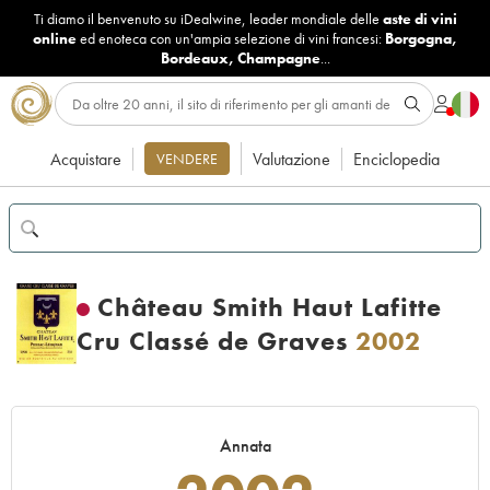
Ti diamo il benvenuto su iDealwine, leader mondiale delle
aste di vini
online
ed enoteca con un'ampia selezione di vini francesi:
Borgogna
,
Bordeaux
,
Champagne
...
Acquistare
Valutazione
Enciclopedia
VENDERE
Château Smith Haut Lafitte
Cru Classé de Graves
2002
Annata