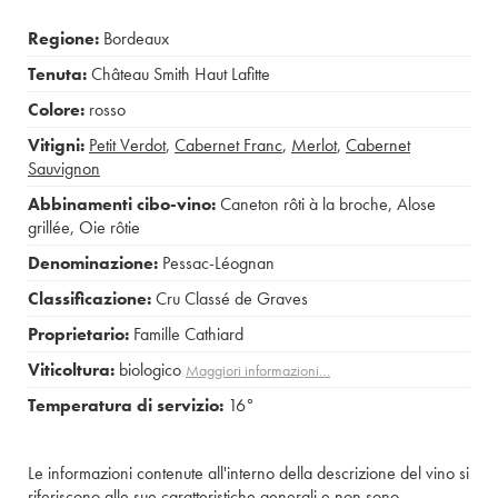
Regione:
Bordeaux
Tenuta:
Château Smith Haut Lafitte
Colore:
rosso
Vitigni:
Petit Verdot
,
Cabernet Franc
,
Merlot
,
Cabernet
Sauvignon
Abbinamenti cibo-vino:
Caneton rôti à la broche
,
Alose
grillée
,
Oie rôtie
Denominazione:
Pessac-Léognan
Classificazione:
Cru Classé de Graves
Proprietario:
Famille Cathiard
Viticoltura:
biologico
Maggiori informazioni…
Temperatura di servizio:
16°
Le informazioni contenute all'interno della descrizione del vino si
riferiscono alle sue caratteristiche generali e non sono