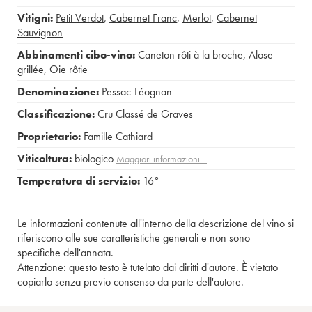
Vitigni:
Petit Verdot
,
Cabernet Franc
,
Merlot
,
Cabernet
Sauvignon
Abbinamenti cibo-vino:
Caneton rôti à la broche
,
Alose
grillée
,
Oie rôtie
Denominazione:
Pessac-Léognan
Classificazione:
Cru Classé de Graves
Proprietario:
Famille Cathiard
Viticoltura:
biologico
Maggiori informazioni…
Temperatura di servizio:
16°
Le informazioni contenute all'interno della descrizione del vino si
riferiscono alle sue caratteristiche generali e non sono
specifiche dell'annata.
Attenzione: questo testo è tutelato dai diritti d'autore. È vietato
copiarlo senza previo consenso da parte dell'autore.