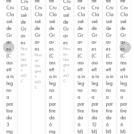
tte
tte
tte
tte
tte
tte
tte
Cru
Cru
Cru
Cru
Cru
Cru
Cru
Cru
Cru
Cla
Cla
Cla
Cla
Cla
Cla
Cla
Cla
Cla
ssé
ssé
ssé
ssé
ssé
ssé
ssé
ssé
ssé
de
de
de
de
de
de
de
de
de
Gr
Gr
Gr
Gr
Gr
Gr
Gr
Gr
Gr
av
av
av
av
av
av
av
av
av
es
es
es
es
es
es
es
es
es
Pess
Pess
ac-
ac-
(C
Pess
(C
(C
(C
(C
(C
Léo
Léo
ac-
ass
ass
ass
ass
ass
ass
gna
gna
Léo
ett
ett
ett
ett
ett
ett
n
n
gna
a in
AO
a in
AO
a in
a in
a in
a in
n
C
C
AO
leg
leg
leg
leg
leg
leg
C
no
no
no
no
no
no
a
a
a
a
a
a
par
par
par
par
par
par
tire
tire
tire
tire
tire
tire
da
da
da
da
da
da
3
6
6
12
6
6
mg
mg
bt)
bt)
bt)
bt)