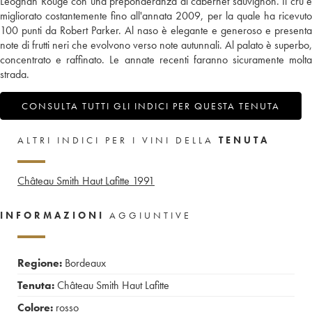
Léognan Rouge con una preponderanza di cabernet sauvignon. Il cru è
migliorato costantemente fino all'annata 2009, per la quale ha ricevuto
100 punti da Robert Parker. Al naso è elegante e generoso e presenta
note di frutti neri che evolvono verso note autunnali. Al palato è superbo,
concentrato e raffinato. Le annate recenti faranno sicuramente molta
strada.
CONSULTA TUTTI GLI INDICI PER QUESTA TENUTA
ALTRI INDICI PER I VINI DELLA
TENUTA
Château Smith Haut Lafitte
1991
INFORMAZIONI
AGGIUNTIVE
Regione:
Bordeaux
Tenuta:
Château Smith Haut Lafitte
Colore:
rosso