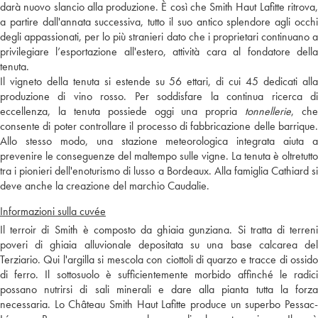
darà nuovo slancio alla produzione. È così che Smith Haut Lafitte ritrova,
a partire dall'annata successiva, tutto il suo antico splendore agli occhi
degli appassionati, per lo più stranieri dato che i proprietari continuano a
privilegiare l’esportazione all'estero, attività cara al fondatore della
tenuta.
Il vigneto della tenuta si estende su 56 ettari, di cui 45 dedicati alla
produzione di vino rosso. Per soddisfare la continua ricerca di
eccellenza, la tenuta possiede oggi una propria
tonnellerie
, che
consente di poter controllare il processo di fabbricazione delle barrique.
Allo stesso modo, una stazione meteorologica integrata aiuta a
prevenire le conseguenze del maltempo sulle vigne. La tenuta è oltretutto
tra i pionieri dell'enoturismo di lusso a Bordeaux. Alla famiglia Cathiard si
deve anche la creazione del marchio Caudalie.
Informazioni sulla cuvée
Il terroir di Smith è composto da ghiaia gunziana. Si tratta di terreni
poveri di ghiaia alluvionale depositata su una base calcarea del
Terziario. Qui l'argilla si mescola con ciottoli di quarzo e tracce di ossido
di ferro. Il sottosuolo è sufficientemente morbido affinché le radici
possano nutrirsi di sali minerali e dare alla pianta tutta la forza
necessaria. Lo Château Smith Haut Lafitte produce un superbo Pessac-