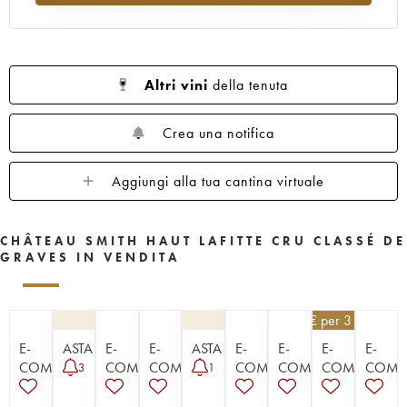
1960
1959
1958
1957
1956
1955
1953
1952
1950
1949
1947
1945
1920
1878
Altri vini
della tenuta
Crea una notifica
Aggiungi alla tua cantina virtuale
CHÂTEAU SMITH HAUT LAFITTE CRU CLASSÉ DE
GRAVES IN VENDITA
148,50
€
per 3 | - 10%
E-
ASTA
E-
E-
ASTA
E-
E-
E-
E-
COMMERCE
COMMERCE
COMMERCE
COMMERCE
COMMERCE
COMMERCE
COMM
3
1