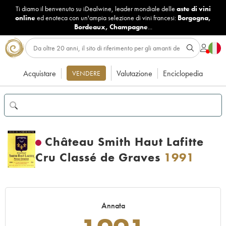
Ti diamo il benvenuto su iDealwine, leader mondiale delle
aste di vini
online
ed enoteca con un'ampia selezione di vini francesi:
Borgogna
,
Bordeaux
,
Champagne
...
Acquistare
Valutazione
Enciclopedia
VENDERE
Château Smith Haut Lafitte
Cru Classé de Graves
1991
Annata