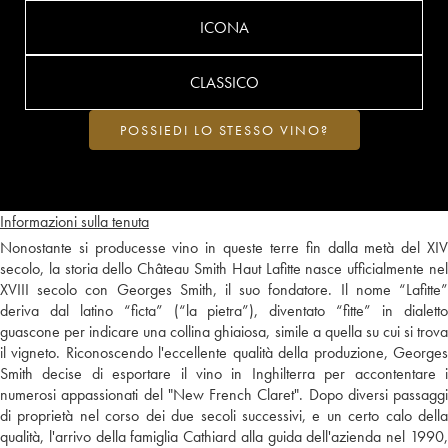
ICONA
CLASSICO
POSSIEDI LO STESSO VINO?
Informazioni sulla tenuta
Nonostante si producesse vino in queste terre fin dalla metà del XIV
secolo, la storia dello Château Smith Haut Lafitte nasce ufficialmente nel
XVIII secolo con Georges Smith, il suo fondatore. Il nome “Lafitte”
deriva dal latino “ficta” (“la pietra”), diventato “fitte” in dialetto
guascone per indicare una collina ghiaiosa, simile a quella su cui si trova
il vigneto. Riconoscendo l'eccellente qualità della produzione, Georges
Smith decise di esportare il vino in Inghilterra per accontentare i
numerosi appassionati del "New French Claret". Dopo diversi passaggi
di proprietà nel corso dei due secoli successivi, e un certo calo della
qualità, l'arrivo della famiglia Cathiard alla guida dell'azienda nel 1990,