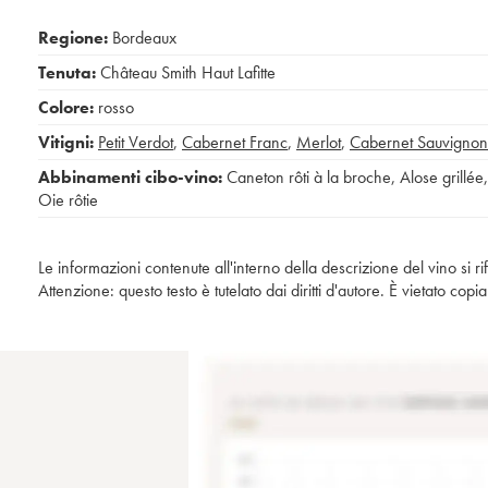
Regione:
Bordeaux
Tenuta:
Château Smith Haut Lafitte
Colore:
rosso
Vitigni:
Petit Verdot
,
Cabernet Franc
,
Merlot
,
Cabernet Sauvignon
Abbinamenti cibo-vino:
Caneton rôti à la broche
,
Alose grillée
,
Oie rôtie
Le informazioni contenute all'interno della descrizione del vino si r
Attenzione: questo testo è tutelato dai diritti d'autore. È vietato co