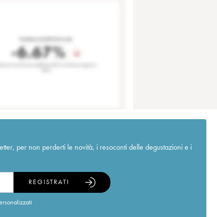
r, per non perderti le novità, i resoconti delle degustazioni e i
REGISTRATI
ersonalizzati