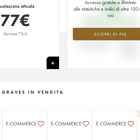
Accesso gratuito e illimitato
29
€
uotazione attuale
alle statistiche e indici di oltre 15
77
€
vini
PREZZO EN PRIMEUR 1999
+166.79%
-9.37
(formato 75cl)
SCOPRI DI PIÙ
VARIAZIONE INDICE
VARIAZION
ATTUALE/PREZZO
PREZZO EN
EN PRIMEUR
PRIMEUR
ANNATA
1999/199
+
E GRAVES IN VENDITA
E-COMMERCE
E-COMMERCE
E-COMMERCE