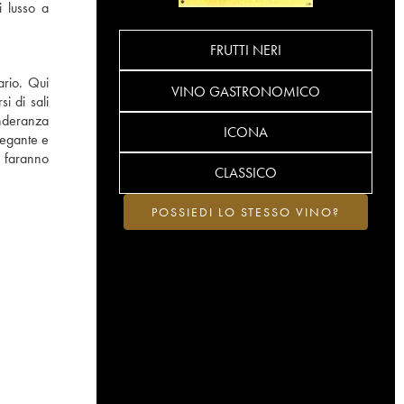
i lusso a
FRUTTI NERI
ario. Qui
VINO GASTRONOMICO
si di sali
onderanza
ICONA
legante e
i faranno
CLASSICO
POSSIEDI LO STESSO VINO?