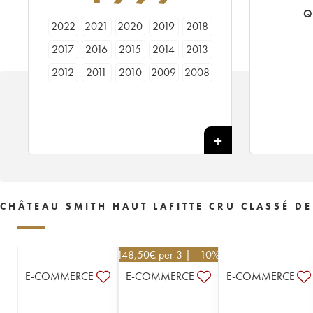
Q
2022
2021
2020
2019
2018
2017
2016
2015
2014
2013
2012
2011
2010
2009
2008
2007
2006
2005
2004
2003
2002
2001
2000
1999
1998
1997
1996
1995
1994
1993
1992
1991
1990
1989
1988
1987
1986
1985
1984
1983
CHÂTEAU SMITH HAUT LAFITTE CRU CLASSÉ D
1982
1981
1980
1979
1978
1977
1976
1975
1974
1973
148,50
€
per 3 | - 10%
1972
1971
1970
1969
1968
E-COMMERCE
E-COMMERCE
E-COMMERCE
1967
1966
1965
1964
1961
1960
1959
1958
1957
1956