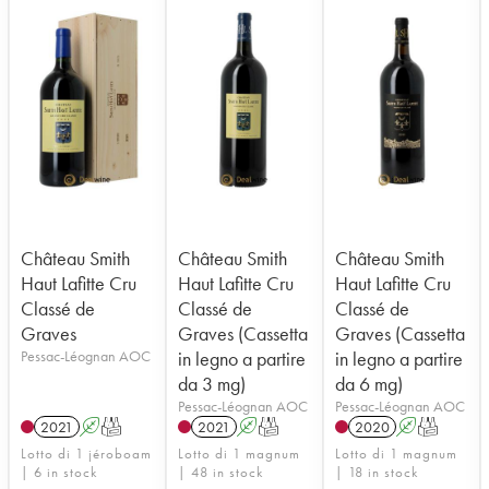
Château Smith
Château Smith
Château Smith
Haut Lafitte Cru
Haut Lafitte Cru
Haut Lafitte Cru
Classé de
Classé de
Classé de
Graves
Graves (Cassetta
Graves (Cassetta
Pessac-Léognan AOC
in legno a partire
in legno a partire
da 3 mg)
da 6 mg)
Pessac-Léognan AOC
Pessac-Léognan AOC
2021
A
T
2021
A
T
2020
A
T
Lotto di 1 jéroboam
Lotto di 1 magnum
Lotto di 1 magnum
| 6 in stock
| 48 in stock
| 18 in stock