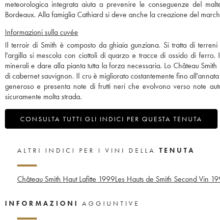
meteorologica integrata aiuta a prevenire le conseguenze del maltemp
Bordeaux. Alla famiglia Cathiard si deve anche la creazione del march
Informazioni sulla cuvée
Il terroir di Smith è composto da ghiaia gunziana. Si tratta di terren
l'argilla si mescola con ciottoli di quarzo e tracce di ossido di ferro. 
minerali e dare alla pianta tutta la forza necessaria. Lo Château Sm
di cabernet sauvignon. Il cru è migliorato costantemente fino all'anna
generoso e presenta note di frutti neri che evolvono verso note autu
sicuramente molta strada.
CONSULTA TUTTI GLI INDICI PER QUESTA TENUTA
ALTRI INDICI PER I VINI DELLA
TENUTA
Château Smith Haut Lafitte
1999
Les Hauts de Smith Second Vin
19
INFORMAZIONI
AGGIUNTIVE