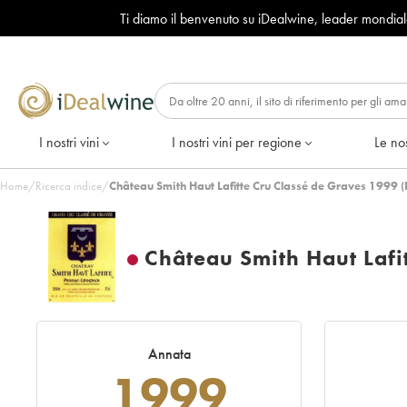
Ti diamo il benvenuto su iDealwine, leader mondia
I nostri vini
I nostri vini per regione
Le nos
Home
/
Ricerca indice
/
Château Smith Haut Lafitte Cru Classé de Graves 1999 
Château Smith Haut Lafi
Annata
1999