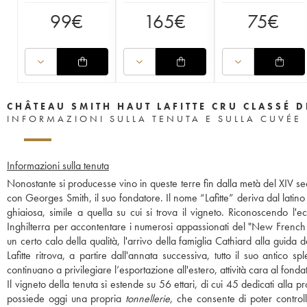
99
€
165
€
75
€
CHÂTEAU SMITH HAUT LAFITTE CRU CLASSÉ 
INFORMAZIONI SULLA TENUTA E SULLA CUVÉE
Informazioni sulla tenuta
Nonostante si producesse vino in queste terre fin dalla metà del XIV sec
con Georges Smith, il suo fondatore. Il nome “Lafitte” deriva dal latino “
ghiaiosa, simile a quella su cui si trova il vigneto. Riconoscendo l'
Inghilterra per accontentare i numerosi appassionati del "New French C
un certo calo della qualità, l'arrivo della famiglia Cathiard alla guid
Lafitte ritrova, a partire dall'annata successiva, tutto il suo antico s
continuano a privilegiare l’esportazione all'estero, attività cara al fonda
Il vigneto della tenuta si estende su 56 ettari, di cui 45 dedicati alla 
possiede oggi una propria
tonnellerie
, che consente di poter control