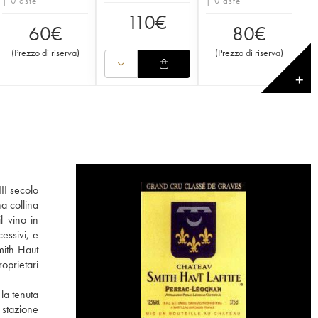
| 0 aste
| 0 aste
110
€
60
€
80
€
(
Prezzo di riserva
)
(
Prezzo di riserva
)
✕
II secolo
na collina
l vino in
essivi, e
mith Haut
oprietari
 la tenuta
 stazione