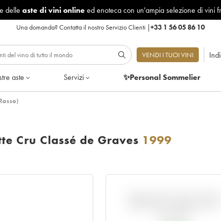
le delle
aste di vini online
ed enoteca con un'ampia selezione di vini f
Una domanda?
Contatta il nostro Servizio Clienti
|
+33 1 56 05 86 10
Ind
VENDI I TUOI VINI
tre aste
Servizi
✨Personal Sommelier
(Rosso)
tte Cru Classé de Graves
1999
VARIAZIONE DELL'INDIC
RISPETTO AL PREZZO EN
PRIMEUR