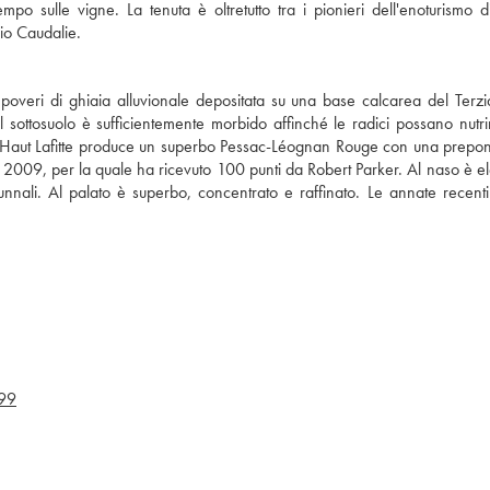
o sulle vigne. La tenuta è oltretutto tra i pionieri dell'enoturismo d
io Caudalie.
i poveri di ghiaia alluvionale depositata su una base calcarea del Terzi
Il sottosuolo è sufficientemente morbido affinché le radici possano nutrir
ith Haut Lafitte produce un superbo Pessac-Léognan Rouge con una prep
ta 2009, per la quale ha ricevuto 100 punti da Robert Parker. Al naso è e
nnali. Al palato è superbo, concentrato e raffinato. Le annate recent
99