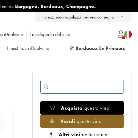
rancesi:
Borgogna
,
Bordeaux
,
Champagne
...
I prezzi sono visualizzati per una consegna in:
ici iDealwine
Enciclopedia del vino
I must-have iDealwine
🍇
Bordeaux En Primeurs
Acquista
questo vino
Vendi
questo vino
E
Altri vini
della tenuta