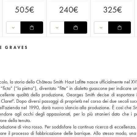
505
€
240
€
325
€
DE GRAVES
olo, la storia dello Château Smith Haut Lafitte nasce ufficialmente nel XVI
ficta” (“la pietra”), diventato “fitte” in dialetto guascone per indicare u
eccellente qualità della produzione, Georges Smith decise di esportare i
laret". Dopo diversi passaggi di proprietà nel corso dei due secoli succ
a dell'azienda nel 1990, darà nuovo slancio alla produzione. È così che S
plendore agli occhi degli appassionati, per lo più stranieri dato che i pr
tore della tenuta.
produzione di vino rosso. Per soddisfare la continua ricerca di eccellenza,
lare il processo di fabbricazione delle barrique. Allo stesso modo, una