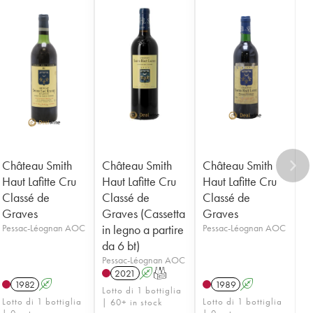
Château Smith
Château Smith
Château Smith
Haut Lafitte Cru
Haut Lafitte Cru
Haut Lafitte Cru
Classé de
Classé de
Classé de
Graves
Graves (Cassetta
Graves
Pessac-Léognan AOC
in legno a partire
Pessac-Léognan AOC
da 6 bt)
Pessac-Léognan AOC
2021
A
T
1982
A
1989
A
Lotto di 1 bottiglia
Lotto di 1 bottiglia
Lotto di 1 bottiglia
| 60+ in stock