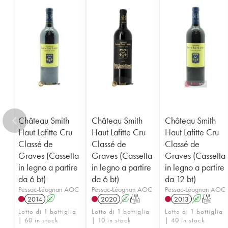
1955
1953
1952
1950
1949
1947
1945
1920
1878
Château Smith
Château Smith
Château Smith
Haut Lafitte Cru
Haut Lafitte Cru
Haut Lafitte Cru
Classé de
Classé de
Classé de
Graves (Cassetta
Graves (Cassetta
Graves (Cassetta
in legno a partire
in legno a partire
in legno a partire
da 6 bt)
da 6 bt)
da 12 bt)
Pessac-Léognan AOC
Pessac-Léognan AOC
Pessac-Léognan AOC
2014
A
2020
A
T
2013
A
T
Lotto di 1 bottiglia
Lotto di 1 bottiglia
Lotto di 1 bottiglia
| 60 in stock
| 10 in stock
| 40 in stock