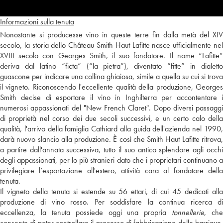
Informazioni sulla tenuta
Nonostante si producesse vino in queste terre fin dalla metà del XIV
secolo, la storia dello Château Smith Haut Lafitte nasce ufficialmente nel
XVIII secolo con Georges Smith, il suo fondatore. Il nome “Lafitte”
deriva dal latino “ficta” (“la pietra”), diventato “fitte” in dialetto
guascone per indicare una collina ghiaiosa, simile a quella su cui si trova
il vigneto. Riconoscendo l'eccellente qualità della produzione, Georges
Smith decise di esportare il vino in Inghilterra per accontentare i
numerosi appassionati del "New French Claret". Dopo diversi passaggi
di proprietà nel corso dei due secoli successivi, e un certo calo della
qualità, l'arrivo della famiglia Cathiard alla guida dell'azienda nel 1990,
darà nuovo slancio alla produzione. È così che Smith Haut Lafitte ritrova,
a partire dall'annata successiva, tutto il suo antico splendore agli occhi
degli appassionati, per lo più stranieri dato che i proprietari continuano a
privilegiare l’esportazione all'estero, attività cara al fondatore della
tenuta.
Il vigneto della tenuta si estende su 56 ettari, di cui 45 dedicati alla
produzione di vino rosso. Per soddisfare la continua ricerca di
eccellenza, la tenuta possiede oggi una propria
tonnellerie
, che
consente di poter controllare il processo di fabbricazione delle barrique.