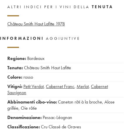
ALTRI INDICI PER I VINI DELLA
TENUTA
Château Smith Haut Lafitte
1978
INFORMAZIONI
AGGIUNTIVE
Regione:
Bordeaux
Tenuta:
Château Smith Haut Lafitte
Colore:
rosso
Vitigni:
Petit Verdot
,
Cabernet Franc
,
Merlot
,
Cabernet
Sauvignon
Abbinamenti cibo-vino:
Caneton rôti à la broche
,
Alose
grillée
,
Oie rôtie
Denominazione:
Pessac-Léognan
Classificazione:
Cru Classé de Graves