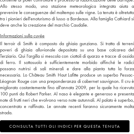
Allo stesso modo, una stazione meteorologica integrata aiuta a
prevenire le conseguenze del maltempo sulle vigne. La tenuta è oltretutto
tra i pionieri dell'enoturismo di lusso a Bordeaux. Alla famiglia Cathiard si
deve anche la creazione del marchio Caudalie.
Informazioni sulla cuvée
Il terroir di Smith è composto da ghiaia gunziana. Si tratta di terreni
poveri di ghiaia alluvionale depositata su una base calcarea del
Terziario. Qui l'argilla si mescola con ciottoli di quarzo e tracce di ossido
di ferro. Il sottosuolo è sufficientemente morbido affinché le radici
possano nutrirsi di sali minerali e dare alla pianta tutta la forza
necessaria. Lo Château Smith Haut Lafitte produce un superbo Pessac-
Léognan Rouge con una preponderanza di cabernet sauvignon. Il cru è
migliorato costantemente fino all'annata 2009, per la quale ha ricevuto
100 punti da Robert Parker. Al naso è elegante e generoso e presenta
note di frutti neri che evolvono verso note autunnali. Al palato è superbo,
concentrato e raffinato. Le annate recenti faranno sicuramente molta
strada.
CONSULTA TUTTI GLI INDICI PER QUESTA TENUTA