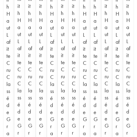
it
it
it
it
it
it
it
h
h
h
h
h
h
h
h
h
h
h
h
H
H
H
H
H
H
H
H
H
H
H
H
a
a
a
a
a
a
a
a
a
a
a
a
ut
ut
ut
ut
ut
ut
ut
ut
ut
ut
ut
ut
L
L
L
L
L
L
L
L
L
L
L
L
af
af
af
af
af
af
af
af
af
af
af
af
it
it
it
it
it
it
it
it
it
it
it
it
te
te
te
te
te
te
te
te
te
te
te
te
C
C
C
C
C
C
C
C
C
C
C
C
ru
ru
ru
ru
ru
ru
ru
ru
ru
ru
ru
ru
C
C
C
C
C
C
C
C
C
C
C
C
la
la
la
la
la
la
la
la
la
la
la
la
ss
ss
ss
ss
ss
ss
ss
ss
ss
ss
ss
ss
é
é
é
é
é
é
é
é
é
é
é
é
d
d
d
d
d
d
d
d
d
d
d
d
e
e
e
e
e
e
e
e
e
e
e
e
G
G
G
G
G
G
G
G
G
G
G
G
r
r
r
r
r
r
r
r
r
r
r
r
a
a
a
a
a