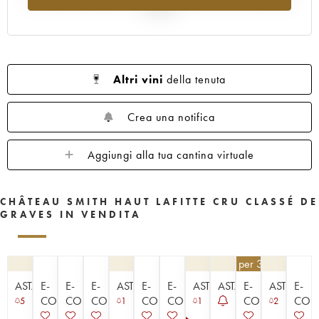
1960
1959
1958
1957
1956
al 2025
1955
1953
1952
1950
1949
1947
1945
1920
1878
Altri vini
della tenuta
Crea una notifica
Aggiungi alla tua cantina virtuale
CHÂTEAU SMITH HAUT LAFITTE CRU CLASSÉ DE
GRAVES IN VENDITA
148,50
€
per 3 | - 10%
ASTA
E-
E-
E-
ASTA
E-
E-
ASTA
ASTA
E-
ASTA
E-
COMMERCE
COMMERCE
COMMERCE
COMMERCE
COMMERCE
COMMERCE
COM
5
1
1
2