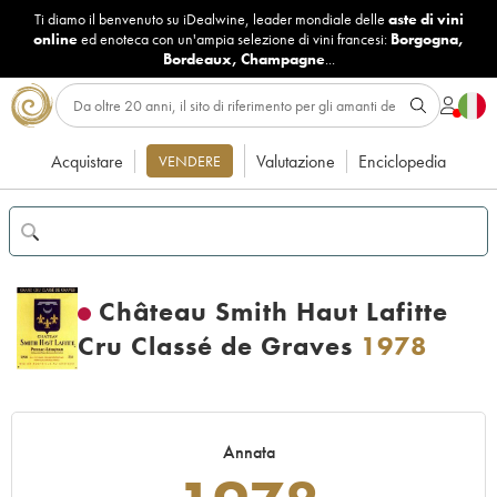
Ti diamo il benvenuto su iDealwine, leader mondiale delle
aste di vini
online
ed enoteca con un'ampia selezione di vini francesi:
Borgogna
,
Bordeaux
,
Champagne
...
Acquistare
Valutazione
Enciclopedia
VENDERE
Château Smith Haut Lafitte
Cru Classé de Graves
1978
Annata