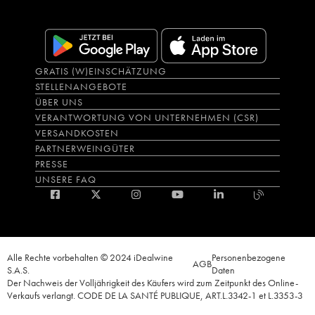
GRATIS (W)EINSCHÄTZUNG
STELLENANGEBOTE
ÜBER UNS
VERANTWORTUNG VON UNTERNEHMEN (CSR)
VERSANDKOSTEN
PARTNERWEINGÜTER
PRESSE
UNSERE FAQ
Alle Rechte vorbehalten © 2024 iDealwine
Personenbezogene
AGB
S.A.S.
Daten
Der Nachweis der Volljährigkeit des Käufers wird zum Zeitpunkt des Online-
Verkaufs verlangt. CODE DE LA SANTÉ PUBLIQUE, ART.L.3342-1 et L.3353-3