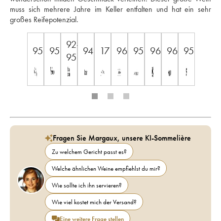
muss sich mehrere Jahre im Keller entfalten und hat ein sehr 
großes Reifepotenzial.
92-
95
95
94
17
96
95
96
96+
95
95
Fragen Sie Margaux, unsere KI-Sommelière
Zu welchem Gericht passt es?
Welche ähnlichen Weine empfiehlst du mir?
Wie sollte ich ihn servieren?
Wie viel kostet mich der Versand?
Eine weitere Frage stellen