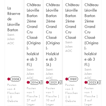
Château
Château
Château
Château
La
Léoville
Léoville
Léoville
Léoville
Réserve
Barton
Barton
Barton
Barton
de
2ème
2ème
2ème
2ème
Léoville
Grand
Grand
Grand
Grand
Barton
Cru
Cru
Cru
Cru
Saint-
Classé
Classé
Classé
Classé
Julien
(Origina
(Origina
Saint-
(Origina
AOC
Julien
l-
l-
l-
AOC
holzkist
Holzkist
holzkist
e ab 3
e ab 3
e ab 3
Fl.)
St.)
Fl.)
Saint-
Saint-
Saint-
Julien
Julien
Julien
AOC
AOC
AOC
2008
1989
2014
T
2021
T
2023
T
Posten
Posten
Posten
Posten
Posten
von 4
von 3
von 1
von 1
von 1
Flaschen
Flaschen
Flasche |
Flasche |
Flasche |
| 0
| 0
27 auf
10 auf
5 auf
Gebote
Gebote
Lager
Lager
Lager