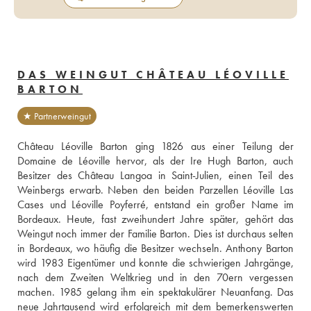
DAS WEINGUT CHÂTEAU LÉOVILLE
BARTON
★ Partnerweingut
Château Léoville Barton ging 1826 aus einer Teilung der 
Domaine de Léoville hervor, als der Ire Hugh Barton, auch 
Besitzer des Château Langoa in Saint-Julien, einen Teil des 
Weinbergs erwarb. Neben den beiden Parzellen Léoville Las 
Cases und Léoville Poyferré, entstand ein großer Name im 
Bordeaux. Heute, fast zweihundert Jahre später, gehört das 
Weingut noch immer der Familie Barton. Dies ist durchaus selten 
in Bordeaux, wo häufig die Besitzer wechseln. Anthony Barton 
wird 1983 Eigentümer und konnte die schwierigen Jahrgänge, 
nach dem Zweiten Weltkrieg und in den 70ern vergessen 
machen. 1985 gelang ihm ein spektakulärer Neuanfang. Das 
neue Jahrtausend wird erfolgreich mit dem bemerkenswerten 