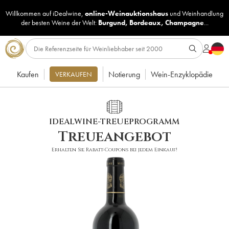
Willkommen auf iDealwine,
online-Weinauktionshaus
und
Weinhandlung
der besten Weine der Welt:
Burgund
,
Bordeaux
,
Champagne
...
Kaufen
Notierung
Wein-Enzyklopädie
VERKAUFEN
IDEALWINE-TREUEPROGRAMM
Treueangebot
Erhalten Sie Rabatt-Coupons bei jedem Einkauf!