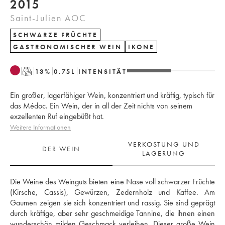
2015
Saint-Julien AOC
SCHWARZE FRÜCHTE
GASTRONOMISCHER WEIN
IKONE
T
13
%
0.75
L
INTENSITÄT
Ein großer, lagerfähiger Wein, konzentriert und kräftig, typisch für
das Médoc. Ein Wein, der in all der Zeit nichts von seinem
exzellenten Ruf eingebüßt hat.
Weitere Informationen
VERKOSTUNG UND
DER WEIN
LAGERUNG
Die Weine des Weinguts bieten eine Nase voll schwarzer Früchte 
(Kirsche, Cassis), Gewürzen, Zedernholz und Kaffee. Am 
Gaumen zeigen sie sich konzentriert und rassig. Sie sind geprägt 
durch kräftige, aber sehr geschmeidige Tannine, die ihnen einen 
wunderschön milden Geschmack verleihen. Dieser große Wein 