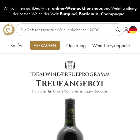
Willkommen auf iDealwine,
online-Weinauktionshaus
und
Weinhandlung
der besten Weine der Welt:
Burgund
,
Bordeaux
,
Champagne
...
Kaufen
Notierung
Wein-Enzyklopädie
VERKAUFEN
IDEALWINE-TREUEPROGRAMM
Treueangebot
Erhalten Sie Rabatt-Coupons bei jedem Einkauf!