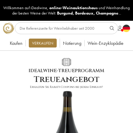
Willkommen auf iDealwine,
online-Weinauktionshaus
und
Weinhandlung
der besten Weine der Welt:
Burgund
,
Bordeaux
,
Champagne
...
Kaufen
Notierung
Wein-Enzyklopädie
VERKAUFEN
IDEALWINE-TREUEPROGRAMM
Treueangebot
Erhalten Sie Rabatt-Coupons bei jedem Einkauf!