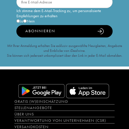
Ich stimme dem E-Mail-Tracking zu, um personalisierte
Empfehlungen zu erhalten
Ja
Nein
ABONNIEREN
Mit Ihrer Anmeldung erhalten Sie exklusiv ausgewählte Neuigkeiten, Angebote
und Einblicke von iDealwine.
Sie können sich jederzeit unkompliziert über den Link in jeder E-Mail abmelden.
GRATIS (W)EINSCHÄTZUNG
STELLENANGEBOTE
ÜBER UNS
VERANTWORTUNG VON UNTERNEHMEN (CSR)
VERSANDKOSTEN