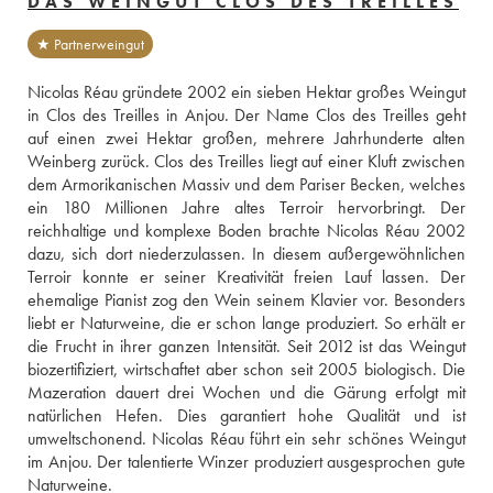
DAS WEINGUT CLOS DES TREILLES
★ Partnerweingut
Nicolas Réau gründete 2002 ein sieben Hektar großes Weingut 
in Clos des Treilles in Anjou. Der Name Clos des Treilles geht 
auf einen zwei Hektar großen, mehrere Jahrhunderte alten 
Weinberg zurück. Clos des Treilles liegt auf einer Kluft zwischen 
dem Armorikanischen Massiv und dem Pariser Becken, welches 
ein 180 Millionen Jahre altes Terroir hervorbringt. Der 
reichhaltige und komplexe Boden brachte Nicolas Réau 2002 
dazu, sich dort niederzulassen. In diesem außergewöhnlichen 
Terroir konnte er seiner Kreativität freien Lauf lassen. Der 
ehemalige Pianist zog den Wein seinem Klavier vor. Besonders 
liebt er Naturweine, die er schon lange produziert. So erhält er 
die Frucht in ihrer ganzen Intensität. Seit 2012 ist das Weingut 
biozertifiziert, wirtschaftet aber schon seit 2005 biologisch. Die 
Mazeration dauert drei Wochen und die Gärung erfolgt mit 
natürlichen Hefen. Dies garantiert hohe Qualität und ist 
umweltschonend. Nicolas Réau führt ein sehr schönes Weingut 
im Anjou. Der talentierte Winzer produziert ausgesprochen gute 
Naturweine. 