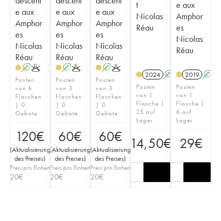
descent
descent
descent
t
e aux
e aux
e aux
e aux
Nicolas
Amphor
Amphor
Amphor
Amphor
Réau
es
es
es
es
Nicolas
Nicolas
Nicolas
Nicolas
Réau
Réau
Réau
Réau
A
K
A
K
A
K
2024
A
K
2019
A
Posten
Posten
Posten
Posten
Posten
von 6
von 3
von 3
von 1
von 1
Flaschen
Flaschen
Flaschen
Flasche |
Flasche |
| 0
| 0
| 0
25 auf
6 auf
Gebote
Gebote
Gebote
Lager
Lager
120
€
60
€
60
€
14,50
€
29
€
(
Aktualisierung
(
Aktualisierung
(
Aktualisierung
des Preises
)
des Preises
)
des Preises
)
Preis pro Einheit
Preis pro Einheit
Preis pro Einheit
20
€
20
€
20
€