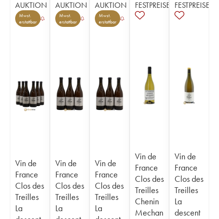
AUKTION
AUKTION
AUKTION
FESTPREISE
FESTPREISE
Mwst.
Mwst.
Mwst.
erstattbar
erstattbar
erstattbar
Vin de
Vin de
Vin de
Vin de
Vin de
France
France
France
France
France
Clos des
Clos des
Clos des
Clos des
Clos des
Treilles
Treilles
Treilles
Treilles
Treilles
Chenin
La
La
La
La
Mechan
descent