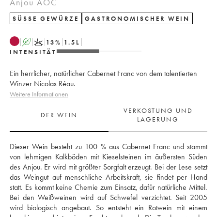
Anjou AOC
SÜSSE GEWÜRZE
GASTRONOMISCHER WEIN
A
K
13
%
1.5
L
INTENSITÄT
Ein herrlicher, natürlicher Cabernet Franc von dem talentierten
Winzer Nicolas Réau.
Weitere Informationen
VERKOSTUNG UND
DER WEIN
LAGERUNG
Dieser Wein besteht zu 100 % aus Cabernet Franc und stammt 
von lehmigen Kalkböden mit Kieselsteinen im äußersten Süden 
des Anjou. Er wird mit größter Sorgfalt erzeugt. Bei der Lese setzt 
das Weingut auf menschliche Arbeitskraft, sie findet per Hand 
statt. Es kommt keine Chemie zum Einsatz, dafür natürliche Mittel. 
Bei den Weißweinen wird auf Schwefel verzichtet. Seit 2005 
wird biologisch angebaut. So entsteht ein Rotwein mit einem 