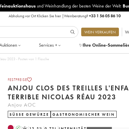
Weinauktionshaus
und
Weinhandlung der besten Weine der Welt:
Bu
Abholung vor Ort
Klicken Sie hier
|
Weinberatung?
+33 1 56 05 86 10
W
WEIN VERKAUFEN
Auktionen
Services +
✨
Ihre Online-Sommeliè
Anjou Clos des Treilles L'Enfant Terrible Nicolas Réau 2023 - Posten von 1 Flasche
FESTPREISE
ANJOU CLOS DES TREILLES L'ENF
TERRIBLE NICOLAS RÉAU 2023
Anjou AOC
SÜSSE GEWÜRZE
GASTRONOMISCHER WEIN
A
K
12.5
%
0.75
L
INTENSITÄT