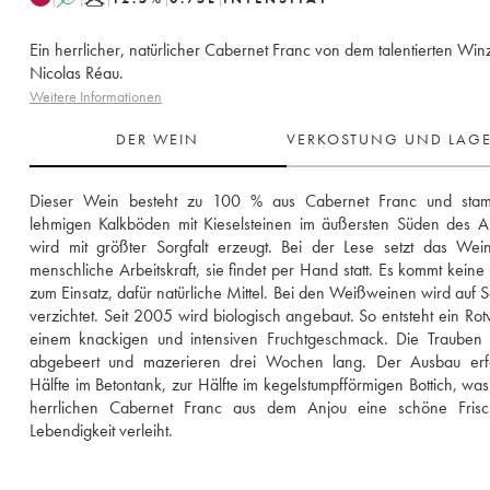
Ein herrlicher, natürlicher Cabernet Franc von dem talentierten Win
Nicolas Réau.
Weitere Informationen
DER WEIN
VERKOSTUNG UND LAG
Dieser Wein besteht zu 100 % aus Cabernet Franc und stam
lehmigen Kalkböden mit Kieselsteinen im äußersten Süden des An
wird mit größter Sorgfalt erzeugt. Bei der Lese setzt das Wein
menschliche Arbeitskraft, sie findet per Hand statt. Es kommt keine
zum Einsatz, dafür natürliche Mittel. Bei den Weißweinen wird auf S
verzichtet. Seit 2005 wird biologisch angebaut. So entsteht ein Rotw
einem knackigen und intensiven Fruchtgeschmack. Die Trauben 
abgebeert und mazerieren drei Wochen lang. Der Ausbau erfol
Hälfte im Betontank, zur Hälfte im kegelstumpfförmigen Bottich, was
herrlichen Cabernet Franc aus dem Anjou eine schöne Frisc
Lebendigkeit verleiht.