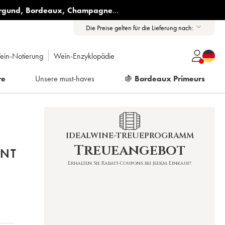
rgund
,
Bordeaux
,
Champagne
...
Die Preise gelten für die Lieferung nach:
ein-Notierung
Wein-Enzyklopädie
re
Unsere must-haves
🍇
Bordeaux Primeurs
IDEALWINE-TREUEPROGRAMM
Treueangebot
ANT
Erhalten Sie Rabatt-Coupons bei jedem Einkauf!