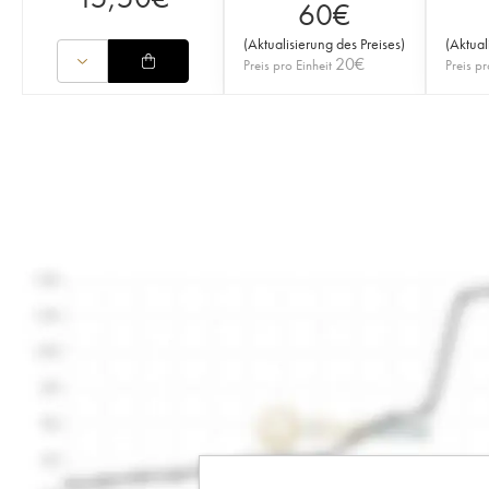
60
€
(
Aktualisierung des Preises
)
(
Aktual
20
€
Preis pro Einheit
Preis pr