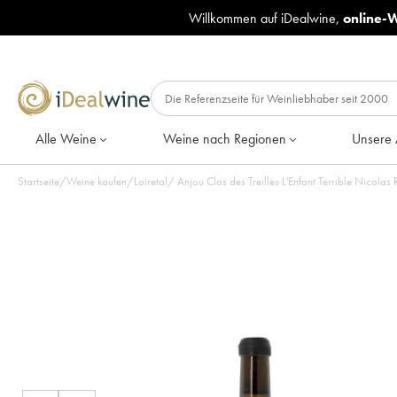
Willkommen auf iDealwine,
online-
Alle Weine
Weine nach Regionen
Unsere 
Startseite
/
Weine kaufen
/
Loiretal
/