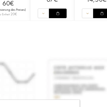
60
€
isierung des Preises
)
20
€
o Einheit