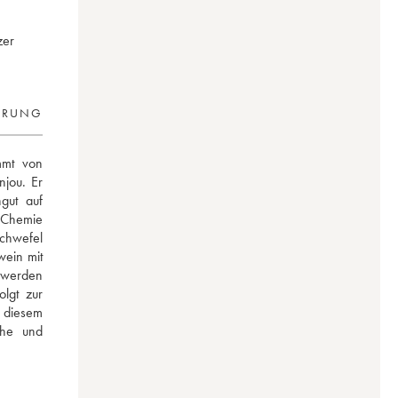
zer
ERUNG
mt von 
jou. Er 
gut auf 
 Chemie 
chwefel 
ein mit 
werden 
gt zur 
 diesem 
he und 