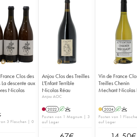
 France Clos des
Anjou Clos des Treilles
Vin de France Clo
s La descente aux
L'Enfant Terrible
Treilles Chenin
res Nicolas
Nicolas Réau
Mechant Nicolas
Anjou AOC
2022
A
K
2024
A
K
K
Posten von 1 Magnum | 3
Posten von 1 Flasch
von 3 Flaschen | 0
auf Lager
auf Lager
67
€
14,50
€