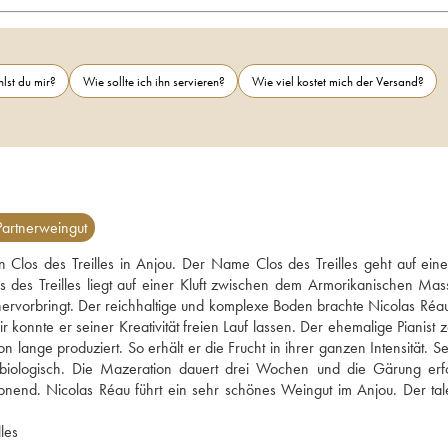
lst du mir?
Wie sollte ich ihn servieren?
Wie viel kostet mich der Versand?
artnerweingut
Clos des Treilles in Anjou. Der Name Clos des Treilles geht auf eine
des Treilles liegt auf einer Kluft zwischen dem Armorikanischen Mass
 hervorbringt. Der reichhaltige und komplexe Boden brachte Nicolas Réa
konnte er seiner Kreativität freien Lauf lassen. Der ehemalige Pianist z
 lange produziert. So erhält er die Frucht in ihrer ganzen Intensität. Se
05 biologisch. Die Mazeration dauert drei Wochen und die Gärung erfol
onend. Nicolas Réau führt ein sehr schönes Weingut im Anjou. Der talen
Lesen Sie den Blogartikel über Clos des Treilles 