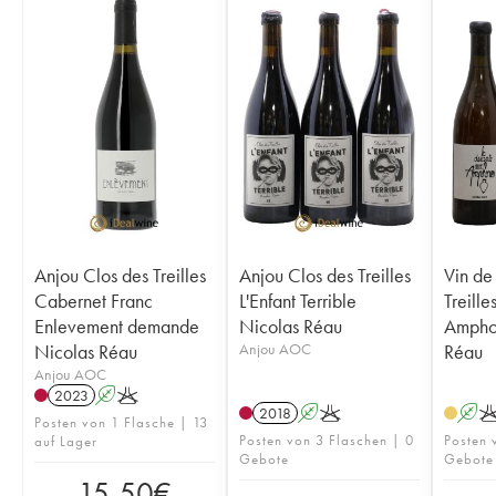
Anjou Clos des Treilles
Anjou Clos des Treilles
Vin de
Cabernet Franc
L'Enfant Terrible
Treille
Enlevement demande
Nicolas Réau
Ampho
Nicolas Réau
Anjou AOC
Réau
Anjou AOC
2023
A
K
2018
A
K
A
Posten von 1 Flasche | 13
Posten von 3 Flaschen | 0
Posten 
auf Lager
Gebote
Gebote
15,50
€