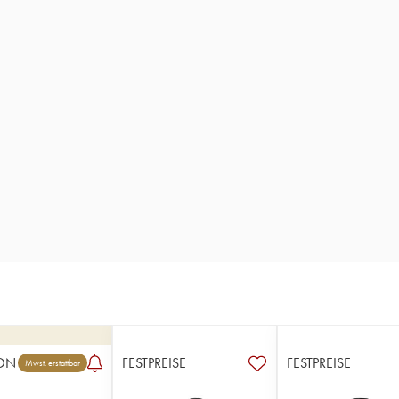
ON
FESTPREISE
FESTPREISE
Mwst. erstattbar