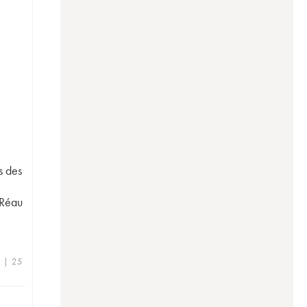
s des
 Réau
e | 25