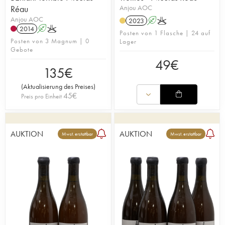
Réau
Anjou AOC
Anjou AOC
2023
A
K
2014
A
K
Posten von 1 Flasche | 24 auf
Posten von 3 Magnum | 0
Lager
Gebote
49
€
135
€
(
Aktualisierung des Preises
)
45
€
Preis pro Einheit
AUKTION
AUKTION
Mwst. erstattbar
Mwst. erstattbar