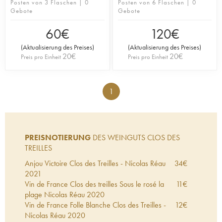
Posten von 3 Flaschen | 0
Posten von 6 Flaschen | 0
Gebote
Gebote
60
€
120
€
(
Aktualisierung des Preises
)
(
Aktualisierung des Preises
)
20
€
20
€
Preis pro Einheit
Preis pro Einheit
1
PREISNOTIERUNG
DES WEINGUTS CLOS DES
TREILLES
Anjou Victoire Clos des Treilles - Nicolas Réau
34
€
2021
Vin de France Clos des treilles Sous le rosé la
11
€
plage Nicolas Réau
2020
Vin de France Folle Blanche Clos des Treilles -
12
€
Nicolas Réau
2020