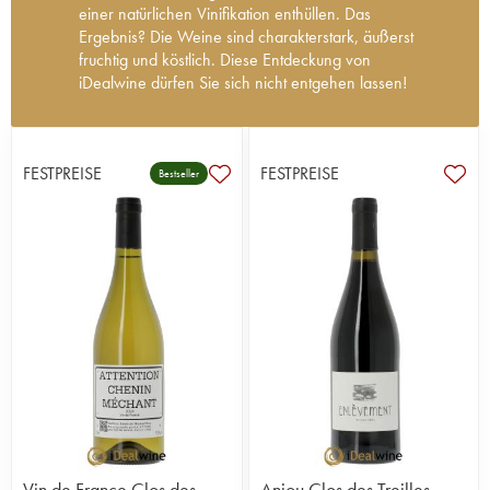
einer natürlichen Vinifikation enthüllen. Das
Ergebnis? Die Weine sind charakterstark, äußerst
fruchtig und köstlich. Diese Entdeckung von
iDealwine dürfen Sie sich nicht entgehen lassen!
Nicolas Réau gründete 2002 ein sieben Hektar
großes Weingut in Clos des Treilles in Anjou. Der
Name Clos des Treilles geht auf einen zwei Hektar
FESTPREISE
FESTPREISE
Bestseller
großen, mehrere Jahrhunderte alten Weinberg
zurück. Clos des Treilles liegt auf einer Kluft
zwischen dem Armorikanischen Massiv und dem
Pariser Becken, welches ein 180 Millionen Jahre
altes Terroir hervorbringt. Der reichhaltige und
komplexe Boden brachte Nicolas Réau 2002
dazu, sich dort niederzulassen. In diesem
außergewöhnlichen Terroir konnte er seiner
Kreativität freien Lauf lassen. Der ehemalige Pianist
zog den Wein seinem Klavier vor. Besonders liebt
er Naturweine, die er schon lange produziert. So
erhält er die Frucht in ihrer ganzen Intensität. Seit
2012 ist das Weingut biozertifiziert, wirtschaftet
aber schon seit 2005 biologisch. Die Mazeration
Vin de France Clos des
Anjou Clos des Treilles