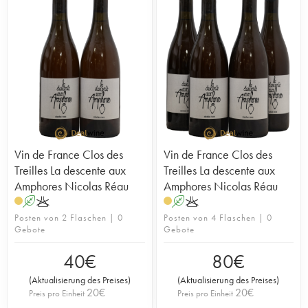
Vin de France Clos des
Vin de France Clos des
Treilles La descente aux
Treilles La descente aux
Amphores Nicolas Réau
Amphores Nicolas Réau
A
K
A
K
Posten von 2 Flaschen | 0
Posten von 4 Flaschen | 0
Gebote
Gebote
40
€
80
€
(
Aktualisierung des Preises
)
(
Aktualisierung des Preises
)
20
€
20
€
Preis pro Einheit
Preis pro Einheit