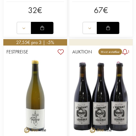
32
€
67
€
27,55
€
pro 3 | -5%
FESTPREISE
AUKTION
1
Mwst. erstattbar