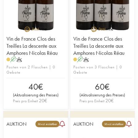
Vin de France Clos des
Vin de France Clos des
Treilles La descente aux
Treilles La descente aux
Amphores Nicolas Réau
Amphores Nicolas Réau
A
K
A
K
Posten von 2 Flaschen | 0
Posten von 3 Flaschen | 0
Gebote
Gebote
40
€
60
€
(
Aktualisierung des Preises
)
(
Aktualisierung des Preises
)
20
€
20
€
Preis pro Einheit
Preis pro Einheit
AUKTION
AUKTION
Mwst. erstattbar
Mwst. erstattbar