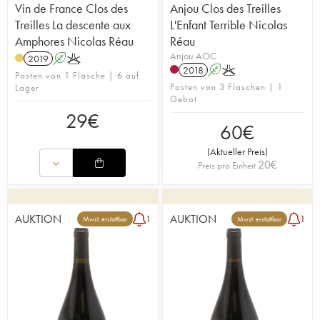
Vin de France Clos des
Anjou Clos des Treilles
Treilles La descente aux
L'Enfant Terrible Nicolas
Amphores Nicolas Réau
Réau
Anjou AOC
2019
A
K
2018
A
K
Posten von 1 Flasche | 6 auf
Posten von 3 Flaschen | 1
Lager
Gebot
29
€
60
€
(
Aktueller Preis
)
20
€
Preis pro Einheit
AUKTION
AUKTION
1
1
Mwst. erstattbar
Mwst. erstattbar