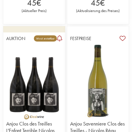
45
€
45
€
(
Aktueller Preis
)
(
Aktualisierung des Preises
)
AUKTION
FESTPREISE
Mwst. erstattbar
Anjou Clos des Treilles
Anjou Savenniere Clos des
L'Enfant Terrible Nicolas
Treilles - Nicolas Réau