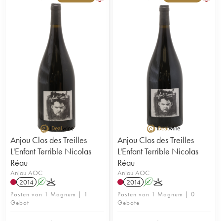
Anjou Clos des Treilles
Anjou Clos des Treilles
L'Enfant Terrible Nicolas
L'Enfant Terrible Nicolas
Réau
Réau
Anjou AOC
Anjou AOC
2014
A
K
2014
A
K
Posten von 1 Magnum | 1
Posten von 1 Magnum | 0
Gebot
Gebote