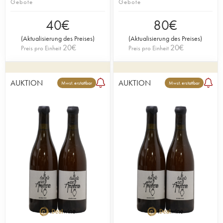
Gebote
Gebote
40
€
80
€
(
Aktualisierung des Preises
)
(
Aktualisierung des Preises
)
20
€
20
€
Preis pro Einheit
Preis pro Einheit
AUKTION
AUKTION
Mwst. erstattbar
Mwst. erstattbar