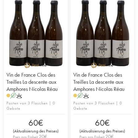
Vin de France Clos des
Vin de France Clos des
Treilles La descente aux
Treilles La descente aux
Amphores Nicolas Réau
Amphores Nicolas Réau
A
K
A
K
Posten von 3 Flaschen | 0
Posten von 3 Flaschen | 0
Gebote
Gebote
60
€
60
€
(
Aktualisierung des Preises
)
(
Aktualisierung des Preises
)
20
€
20
€
Preis pro Einheit
Preis pro Einheit