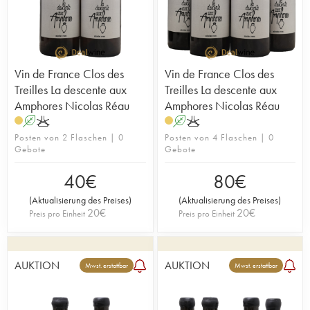
Vin de France Clos des
Vin de France Clos des
Treilles La descente aux
Treilles La descente aux
Amphores Nicolas Réau
Amphores Nicolas Réau
A
K
A
K
Posten von 2 Flaschen | 0
Posten von 4 Flaschen | 0
Gebote
Gebote
40
€
80
€
(
Aktualisierung des Preises
)
(
Aktualisierung des Preises
)
20
€
20
€
Preis pro Einheit
Preis pro Einheit
AUKTION
AUKTION
Mwst. erstattbar
Mwst. erstattbar