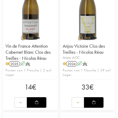
Vin de France Attention
Anjou Victoire Clos des
Cabernet Blanc Clos des
Treilles - Nicolas Réau
Treilles - Nicolas Réau
Anjou AOC
2025
A
K
2024
A
K
Posten von 1 Flasche | 2 auf
Posten von 1 Flasche | 29 auf
Lager
Lager
14
€
33
€