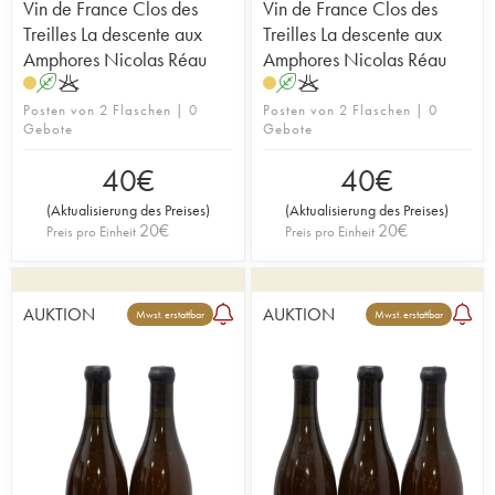
Vin de France Clos des
Vin de France Clos des
Treilles La descente aux
Treilles La descente aux
Amphores Nicolas Réau
Amphores Nicolas Réau
A
K
A
K
Posten von 2 Flaschen | 0
Posten von 2 Flaschen | 0
Gebote
Gebote
40
€
40
€
(
Aktualisierung des Preises
)
(
Aktualisierung des Preises
)
20
€
20
€
Preis pro Einheit
Preis pro Einheit
AUKTION
AUKTION
Mwst. erstattbar
Mwst. erstattbar