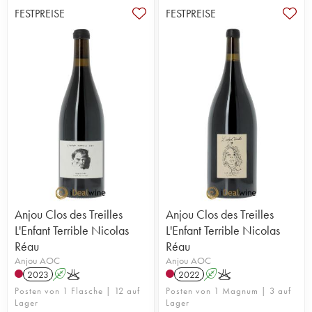
FESTPREISE
FESTPREISE
Anjou Clos des Treilles
Anjou Clos des Treilles
L'Enfant Terrible Nicolas
L'Enfant Terrible Nicolas
Réau
Réau
Anjou AOC
Anjou AOC
2023
A
K
2022
A
K
Posten von 1 Flasche | 12 auf
Posten von 1 Magnum | 3 auf
Lager
Lager