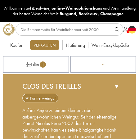
Willkommen auf iDealwine,
online-Weinauktionshaus
und
Weinhandlung
der besten Weine der Welt:
Burgund
,
Bordeaux
,
Champagne
...
Kaufen
Notierung
Wein-Enzyklopädie
VERKAUFEN
Filter
1
CLOS DES TREILLES
▼
★ Partnerweingut
Auf ins Anjou zu einem kleinen, aber
außergewöhnlichen Weingut. Seit der ehemalige
Pianist Nicolas Réau 2002 das Terroir
bewirtschaftet, kann es seine Einzigartigkeit dank
der zertifiziert biologischen Landwirtschaft und