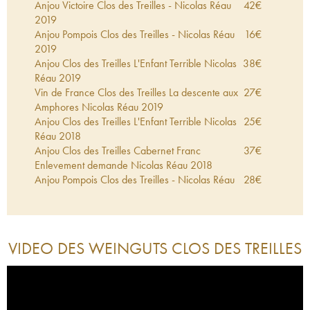
Anjou Victoire Clos des Treilles - Nicolas Réau
42
€
2019
Anjou Pompois Clos des Treilles - Nicolas Réau
16
€
2019
Anjou Clos des Treilles L'Enfant Terrible Nicolas
38
€
Réau
2019
Vin de France Clos des Treilles La descente aux
27
€
Amphores Nicolas Réau
2019
Anjou Clos des Treilles L'Enfant Terrible Nicolas
25
€
Réau
2018
Anjou Clos des Treilles Cabernet Franc
37
€
Enlevement demande Nicolas Réau
2018
Anjou Pompois Clos des Treilles - Nicolas Réau
28
€
2018
Vin de France Clos des Treilles Chenin Mechant
86
€
Nicolas Réau
2018
Chinon Manquant Nicolas Réau
2018
89
€
VIDEO DES WEINGUTS
CLOS DES TREILLES
Anjou Victoire Clos des Treilles - Nicolas Réau
43
€
2018
Chinon Garance Nicolas Réau
2017
95
€
Anjou Clos des Treilles L'Enfant Terrible Nicolas
79
€