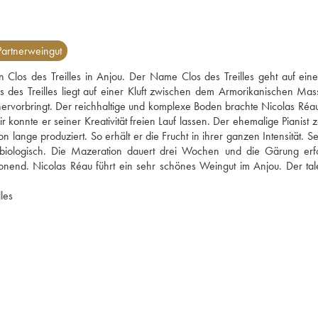
artnerweingut
Clos des Treilles in Anjou. Der Name Clos des Treilles geht auf eine
des Treilles liegt auf einer Kluft zwischen dem Armorikanischen Mass
 hervorbringt. Der reichhaltige und komplexe Boden brachte Nicolas Réa
konnte er seiner Kreativität freien Lauf lassen. Der ehemalige Pianist z
 lange produziert. So erhält er die Frucht in ihrer ganzen Intensität. Se
05 biologisch. Die Mazeration dauert drei Wochen und die Gärung erfol
onend. Nicolas Réau führt ein sehr schönes Weingut im Anjou. Der talen
Lesen Sie den Blogartikel über Clos des Treilles 