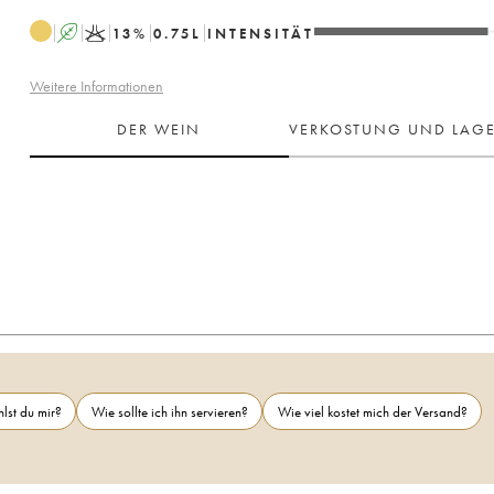
A
K
13
%
0.75
L
INTENSITÄT
Weitere Informationen
DER WEIN
VERKOSTUNG UND LAG
lst du mir?
Wie sollte ich ihn servieren?
Wie viel kostet mich der Versand?