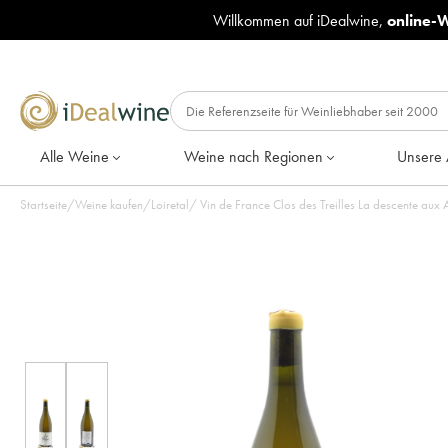
Willkommen auf iDealwine,
online-
Alle Weine
Weine nach Regionen
Unsere 
Startseite
/
Weine kaufen
/
Loiretal
/