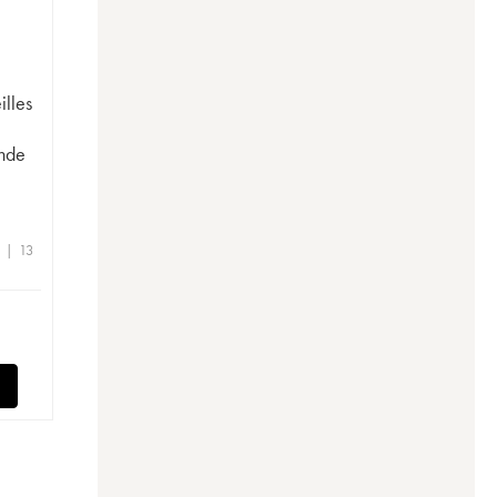
illes
nde
 | 13