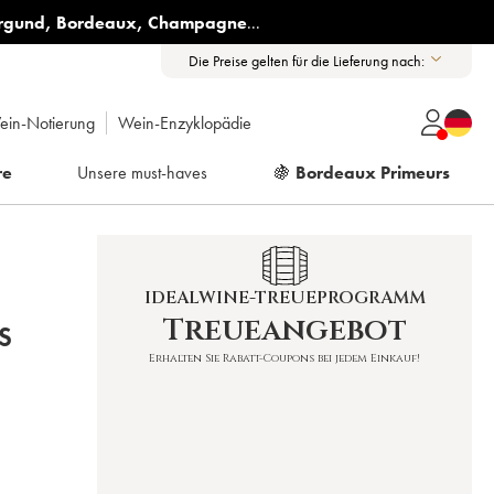
rgund
,
Bordeaux
,
Champagne
...
Die Preise gelten für die Lieferung nach:
ein-Notierung
Wein-Enzyklopädie
re
Unsere must-haves
🍇
Bordeaux Primeurs
IDEALWINE-TREUEPROGRAMM
Treueangebot
S
Erhalten Sie Rabatt-Coupons bei jedem Einkauf!