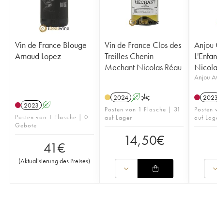
Vin de France Blouge
Vin de France Clos des
Anjou C
Arnaud Lopez
Treilles Chenin
L'Enfan
Mechant Nicolas Réau
Nicola
Anjou 
2024
A
K
202
2023
A
Posten von 1 Flasche | 31
Posten 
Posten von 1 Flasche | 0
auf Lager
auf Lag
Gebote
14,50
€
41
€
(
Aktualisierung des Preises
)