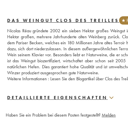
DAS WEINGUT CLOS DES TREILLES
★ P
Nicolas Réau gründete 2002 ein sieben Hektar großes Weingut in 
Hektar großen, mehrere Jahrhunderte alten Weinberg zurück. Clos 
dem Pariser Becken, welches ein 180 Millionen Jahre altes Terroir
dazu, sich dort niederzulassen. In diesem außergewöhnlichen Terroir 
Wein seinem Klavier vor. Besonders liebt er Naturweine, die er schon
ist das Weingut biozertifiziert, wirtschaftet aber schon seit 20
natürlichen Hefen. Dies garantiert hohe Qualität und ist umweltsch
Winzer produziert ausgesprochen gute Naturweine. 
Weitere Informationen : 
DETAILLIERTE EIGENSCHAFTEN
Haben Sie ein Problem bei diesem Posten festgestellt?
Melden