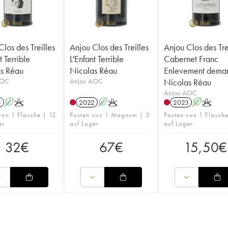
los des Treilles
Anjou Clos des Treilles
Anjou Clos des Tre
t Terrible
L'Enfant Terrible
Cabernet Franc
s Réau
Nicolas Réau
Enlevement dema
AOC
Anjou AOC
Nicolas Réau
Anjou AOC
3
A
K
2022
A
K
2023
A
K
von 1 Flasche | 12
Posten von 1 Magnum | 3
Posten von 1 Flasche
er
auf Lager
auf Lager
32
€
67
€
15,50
€