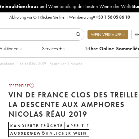
Weinauktionshaus
und
Weinhandlung der besten Weine der Welt:
Bu
Abholung vor Ort
Klicken Sie hier
|
Weinberatung?
+33 1 56 05 86 10
W
WEIN VERKAUFEN
Auktionen
Services +
✨
Ihre Online-Sommeliè
Vin de France Clos des Treilles La descente aux Amphores Nicolas Réau 2019 - Posten von 1 Flasche
FESTPREISE
VIN DE FRANCE CLOS DES TREILLE
LA DESCENTE AUX AMPHORES
NICOLAS RÉAU 2019
KANDIERTE FRÜCHTE
APERITIF
AUSSERGEWÖHNLICHER WEIN