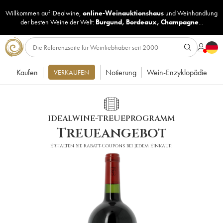
Willkommen auf iDealwine,
online-Weinauktionshaus
und
Weinhandlung
der besten Weine der Welt:
Burgund
,
Bordeaux
,
Champagne
...
Kaufen
Notierung
Wein-Enzyklopädie
VERKAUFEN
IDEALWINE-TREUEPROGRAMM
Treueangebot
Erhalten Sie Rabatt-Coupons bei jedem Einkauf!