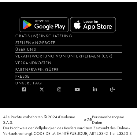
GRATIS (W)EINSCHÄTZUNG
STELLENANGEBOTE
ÜBER UNS
VERANTWORTUNG VON UNTERNEHMEN (CSR)
VERSANDKOSTEN
PARTNERWEINGÜTER
PRESSE
UNSERE FAQ
Alle Rechte vorbehalten © 2024 iDealwine
Personenbezogene
AGB
S.A.S.
Daten
Der Nachweis der Volljährigkeit des Käufers wird zum Zeitpunkt des Online-
Verkaufs verlangt. CODE DE LA SANTÉ PUBLIQUE, ART.L.3342-1 et L.3353-3