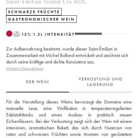
Saint-Émilion Grand Cru AOC
SCHWARZE FRÜCHTE
GASTRONOMISCHER WEIN
T
15
%
1.5
L
INTENSITÄT
Zur Aufbewahrung bestimmt, wurde dieser Saint-Émilion in
Zusammenarbeit mit Michel Rolland entwickelt und zeichnet sich
durch seine kräftige und dichte Konsistenz aus.
Weitere Informationen
VERKOSTUNG UND
DER WEIN
LAGERUNG
Für die Herstellung dieses Weins bevorzugt die Domaine eine 
manuelle Lese, eine Vinifikation in temperaturregulierten 
Edelstahltanks und einen Ausbau in praktisch neuen 
Eichenfässern. Bei der Verkostung zeigt sich der Wein mit einem 
intensiven, aromatischen Bukett, das sich durch Nuancen von 
roten und schwarzen Früchten sowie Aromen von geröstetem 