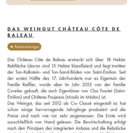
DAS WEINGUT CHÂTEAU CÔTE DE
BALEAU
★ Partnerweingut
Das Château Côte de Baleau erstreckt sich über 18 Hektar 
Rebfläche (davon sind 15 Hektar klassifiziert) und liegt inmitten 
der Ton-Kalkstein- und Ton-Sand-Böden von Saint-Émilion. Seit 
der ersten Hälfte des 17. Jahrhunderts war es Eigentum der 
Familie Reiffier, wurde aber im Jahr 2013 von der Familie 
Cuvelier gekauft, die auch Eigentümer von Clos Fourtet (Saint-
Émilion) und Château Poujeaux (Moulis im Médoc) ist. 
Das Weingut, das seit 2012 als Cru Classé eingestuft ist, hat 
schon einige hervorragende Jahrgänge produziert und die 
Preise sind nach wie vor sehr angemessen. Die Ernte wird 
ausschließlich von Hand gelesen. Die Bewirtschaftung erfolgt 
nach den Prinzipen des integrierten Anbaus und die Rebstöcke 