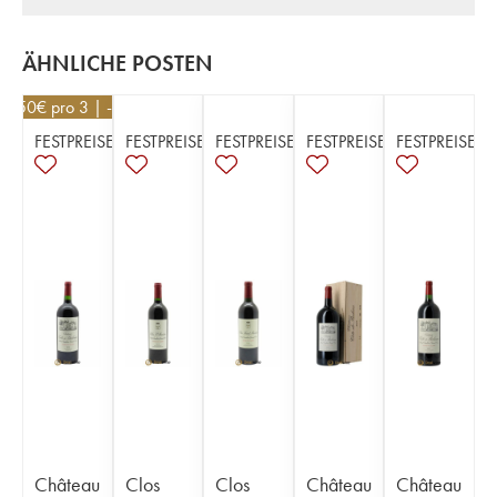
ÄHNLICHE POSTEN
40,50
€
pro 3 | -10%
FESTPREISE
FESTPREISE
FESTPREISE
FESTPREISE
FESTPREISE
Château
Clos
Clos
Château
Château