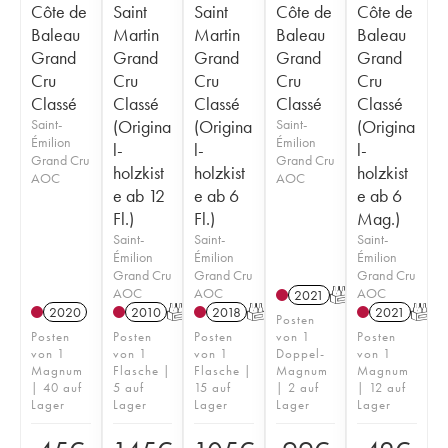
Côte de
Saint
Saint
Côte de
Côte de
Baleau
Martin
Martin
Baleau
Baleau
Grand
Grand
Grand
Grand
Grand
Cru
Cru
Cru
Cru
Cru
Classé
Classé
Classé
Classé
Classé
Saint-
(Origina
(Origina
Saint-
(Origina
Émilion
Émilion
l-
l-
l-
Grand Cru
Grand Cru
holzkist
holzkist
holzkist
AOC
AOC
e ab 12
e ab 6
e ab 6
Fl.)
Fl.)
Mag.)
Saint-
Saint-
Saint-
Émilion
Émilion
Émilion
Grand Cru
Grand Cru
Grand Cru
AOC
AOC
AOC
2021
T
2020
2010
T
2018
T
2021
T
Posten
Posten
Posten
Posten
von 1
Posten
von 1
von 1
von 1
Doppel-
von 1
Magnum
Flasche |
Flasche |
Magnum
Magnum
| 40 auf
5 auf
15 auf
| 2 auf
| 12 auf
Lager
Lager
Lager
Lager
Lager