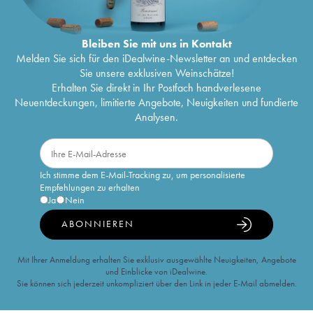
Bleiben Sie mit uns in Kontakt
Melden Sie sich für den iDealwine-Newsletter an und entdecken
Sie unsere exklusiven Weinschätze!
Erhalten Sie direkt in Ihr Postfach handverlesene
Neuentdeckungen, limitierte Angebote, Neuigkeiten und fundierte
Analysen.
Ich stimme dem E-Mail-Tracking zu, um personalisierte
Empfehlungen zu erhalten
Ja
Nein
ABONNIEREN
Mit Ihrer Anmeldung erhalten Sie exklusiv ausgewählte Neuigkeiten, Angebote
und Einblicke von iDealwine.
Sie können sich jederzeit unkompliziert über den Link in jeder E-Mail abmelden.