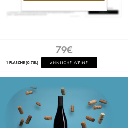
79
€
1 FLASCHE
(0.75L)
ÄHNLICHE WEINE