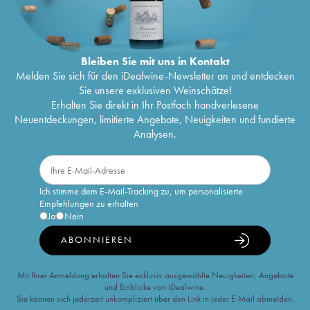
Bleiben Sie mit uns in Kontakt
Melden Sie sich für den iDealwine-Newsletter an und entdecken
Sie unsere exklusiven Weinschätze!
Erhalten Sie direkt in Ihr Postfach handverlesene
Neuentdeckungen, limitierte Angebote, Neuigkeiten und fundierte
Analysen.
Ich stimme dem E-Mail-Tracking zu, um personalisierte
Empfehlungen zu erhalten
Ja
Nein
ABONNIEREN
Mit Ihrer Anmeldung erhalten Sie exklusiv ausgewählte Neuigkeiten, Angebote
und Einblicke von iDealwine.
Sie können sich jederzeit unkompliziert über den Link in jeder E-Mail abmelden.