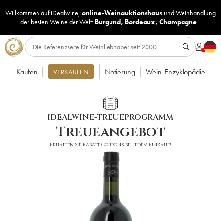
Willkommen auf iDealwine,
online-Weinauktionshaus
und
Weinhandlung
der besten Weine der Welt:
Burgund
,
Bordeaux
,
Champagne
...
Kaufen
Notierung
Wein-Enzyklopädie
VERKAUFEN
IDEALWINE-TREUEPROGRAMM
Treueangebot
Erhalten Sie Rabatt-Coupons bei jedem Einkauf!