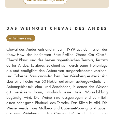
DAS WEINGUT CHEVAL DES ANDES
★ Partnerweingut
Cheval des Andes entstand im Jahr 1999 aus der Fusion des 
Know-How des berühmten Saint-Émilion Grand Cru Classé, 
Cheval Blanc, und des besten argentinischen Terroirs, Terraza 
de los Andes. Letzteres zeichnet sich durch seine Höhenlage 
aus und ermöglicht den Anbau von ausgezeichneten Malbec- 
und Cabernet Sauvignon-Trauben. Der Weinberg erstreckt sich 
über eine Fläche von 50 Hektar auf einem außergewöhnlichen 
Anbaugebiet mit Lehm- und Sandböden, in denen das Wasser 
gut versickern kann, wodurch eine tiefe Wurzelbildung 
begünstigt wird. Die Weine sind ausgewogen und vermitteln 
einen sehr guten Eindruck des Terroirs. Das Klima ist mild. Die 
Weine werden aus Malbec- und Cabernet-Sauvignon-Trauben 
aus den Weinbergen „Las Compuertas“ in der Nähe von 