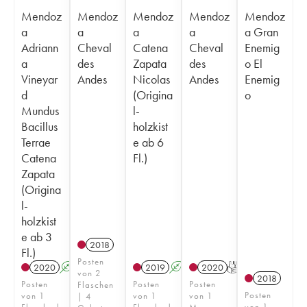
Mendoz
Mendoz
Mendoz
Mendoz
Mendoz
a
a
a
a
a Gran
Adriann
Cheval
Catena
Cheval
Enemig
a
des
Zapata
des
o El
Vineyar
Andes
Nicolas
Andes
Enemig
d
(Origina
o
Mundus
l-
Bacillus
holzkist
Terrae
e ab 6
Catena
Fl.)
Zapata
(Origina
l-
holzkist
e ab 3
2018
Fl.)
Posten
2020
A
K
T
2019
A
K
T
2020
T
von 2
2018
Posten
Posten
Posten
Flaschen
Posten
von 1
von 1
von 1
| 4
von 1