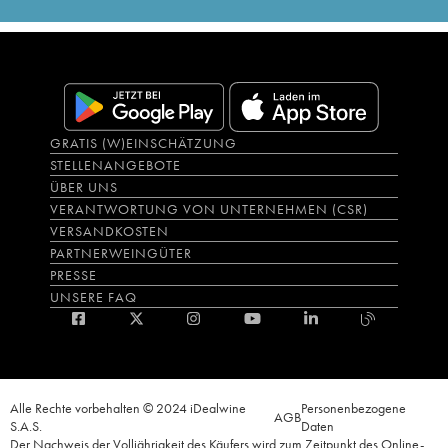
GRATIS (W)EINSCHÄTZUNG
STELLENANGEBOTE
ÜBER UNS
VERANTWORTUNG VON UNTERNEHMEN (CSR)
VERSANDKOSTEN
PARTNERWEINGÜTER
PRESSE
UNSERE FAQ
Alle Rechte vorbehalten © 2024 iDealwine
Personenbezogene
AGB
S.A.S.
Daten
Der Nachweis der Volljährigkeit des Käufers wird zum Zeitpunkt des Online-