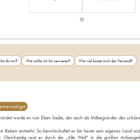
lst du mir?
Wie sollte ich ihn servieren?
Wie viel kostet mich der Versand?
rtnerweingut
Gegründet wurde es von Eben Sadie, der auch als Mitbegründer des schöne
den Reben entsteht. So bewirtschaftet er bis heute sein eigenes Land und
Gleichzeitig reist er durch die „Alte Welt“ in die großen Anbaugebi