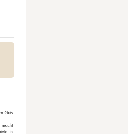
n Guts 
 macht 
ete in 