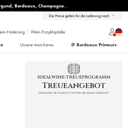
rgund
,
Bordeaux
,
Champagne
...
Die Preise gelten für die Lieferung nach:
ein-Notierung
Wein-Enzyklopädie
re
Unsere must-haves
🍇
Bordeaux Primeurs
IDEALWINE-TREUEPROGRAMM
Treueangebot
Erhalten Sie Rabatt-Coupons bei jedem Einkauf!