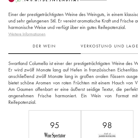
Einer der prestigeträchtigsten Weine des Weinguts, in einem klassi
und sehr gelungenen Stil. Er vereint aromatische Kraft und Frische a
harmonische Weise und verfügt über ein gutes Reifepotenzial.
Weitere Informationen
DER WEIN
VERKOSTUNG UND LAG
Swartland Columella ist einer der prestigeträchtigsten Weine des We
Er wird zwölf Monate lang auf Hefen in französischen Eichenfäss
anschließend zwölf Monate lang in großen ovalen Fässern ausgeb
bietet schöne Aromen von roten Früchten mit einem Hauch von Ve
Am Gaumen offenbart er eine äußerst seidige Textur, die perfekt 
angenehmen Frische harmoniert. Ein Wein von Format mit
Reifepotenzial.
95
98