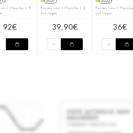
0
A
2021
2022
von 1 Flasche | 9
Posten von 1 Flasche | 3
Posten von 1 Flasch
er
auf Lager
auf Lager
92
€
39,90
€
36
€