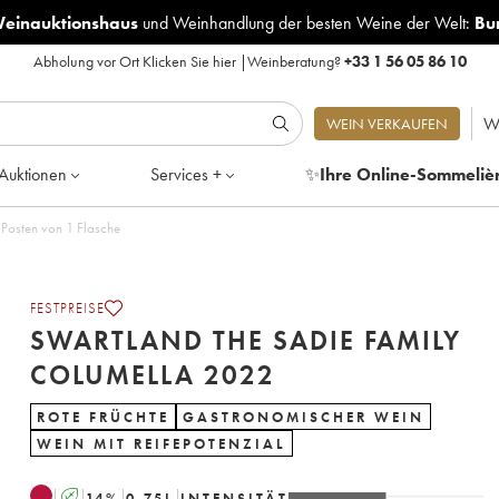
Weinauktionshaus
und
Weinhandlung der besten Weine der Welt:
Bu
Abholung vor Ort
Klicken Sie hier
|
Weinberatung?
+33 1 56 05 86 10
W
WEIN VERKAUFEN
Auktionen
Services +
✨
Ihre Online-Sommeliè
die Family Columella 2022 - Posten von 1 Flasche
FESTPREISE
SWARTLAND THE SADIE FAMILY
COLUMELLA 2022
ROTE FRÜCHTE
GASTRONOMISCHER WEIN
WEIN MIT REIFEPOTENZIAL
A
14
%
0.75
L
INTENSITÄT