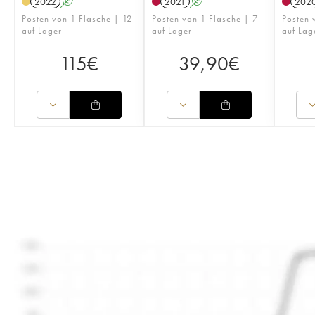
2022
A
2021
A
202
Posten von 1 Flasche | 12
Posten von 1 Flasche | 7
Posten 
auf Lager
auf Lager
auf Lag
115
€
39,90
€