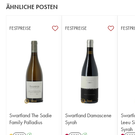
ÄHNLICHE POSTEN
FESTPREISE
FESTPREISE
FESTPR
Swartland The Sadie
Swartland Damascene
Swartl
Family Palladius
Syrah
Leeu Si
Syrah