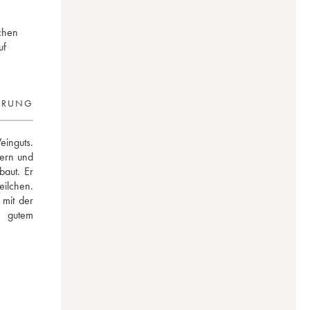
schen
uf
ERUNG
inguts. 
ern und 
aut. Er 
ilchen. 
mit der 
 gutem 