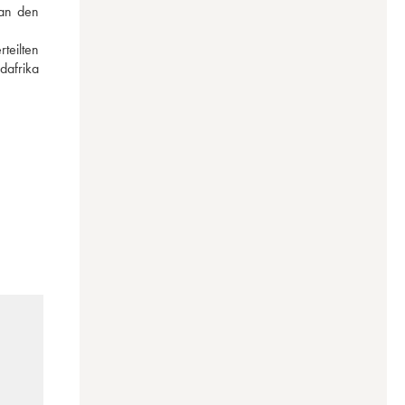
an den 
eilten 
afrika 