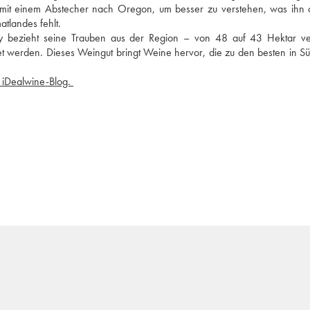
– mit einem Abstecher nach Oregon, um besser zu verstehen, was ihn 
tlandes fehlt. 
 bezieht seine Trauben aus der Region – von 48 auf 43 Hektar vert
et werden. Dieses Weingut bringt Weine hervor, die zu den besten in Süd
 lesen Sie unseren Artikel im iDealwine-Blog. 