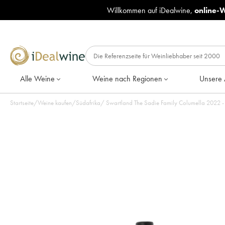
Willkommen auf iDealwine,
online-
Alle Weine
Weine nach Regionen
Unsere 
Startseite
/
Weine kaufen
/
Südafrika
/
Swartland The Sa