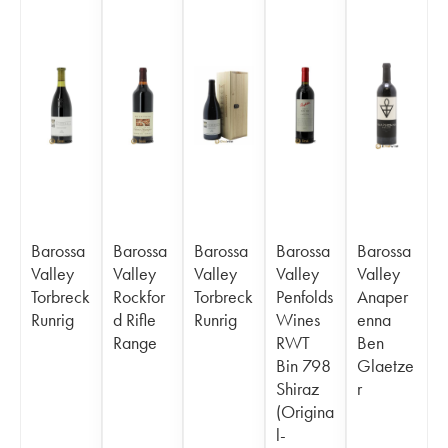
Barossa
Barossa
Barossa
Barossa
Barossa
Valley
Valley
Valley
Valley
Valley
Torbreck
Rockfor
Torbreck
Penfolds
Anaper
Runrig
d Rifle
Runrig
Wines
enna
Range
RWT
Ben
Bin 798
Glaetze
Shiraz
r
(Origina
l-