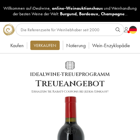
Willkommen auf iDealwine,
online-Weinauktionshaus
und
Weinhandlung
der besten Weine der Welt:
Burgund
,
Bordeaux
,
Champagne
...
Kaufen
Notierung
Wein-Enzyklopädie
VERKAUFEN
IDEALWINE-TREUEPROGRAMM
Treueangebot
Erhalten Sie Rabatt-Coupons bei jedem Einkauf!