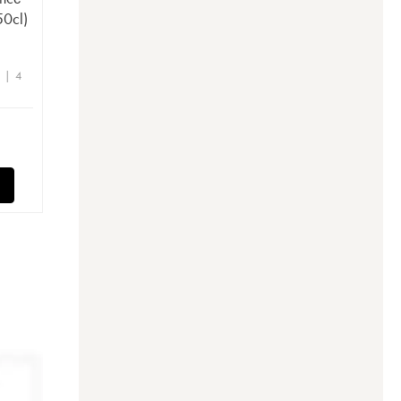
0cl)
e | 4