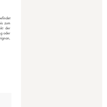
findet 
is zum 
kt der 
g oder 
ignan, 