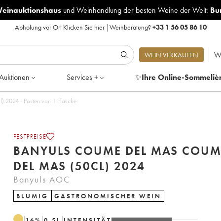
Weinauktionshaus
und
Weinhandlung der besten Weine der Welt:
Bu
Abholung vor Ort
Klicken Sie hier
|
Weinberatung?
+33 1 56 05 86 10
W
WEIN VERKAUFEN
Auktionen
Services +
✨
Ihre Online-Sommeliè
 2024 - Posten von 1 Flasche
FESTPREISE
BANYULS COUME DEL MAS COUM
DEL MAS (50CL) 2024
Banyuls AOC
BLUMIG
GASTRONOMISCHER WEIN
16
%
0.5
L
INTENSITÄT