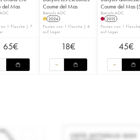
 del Mas
Coume del Mas
Coume del Mas (5
 AOC
Banyuls AOC
Banyuls AOC
2024
2015
von 1 Flasche | 7
Posten von 1 Flasche | 6
Posten von 1 Flasch
er
auf Lager
auf Lager
65
€
18
€
45
€