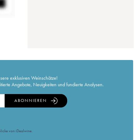
nsere exklusiven Weinschätze!
itierte Angebote, Neuigkeiten und fundierte Analysen.
ABONNIEREN
licke von iDealwine.