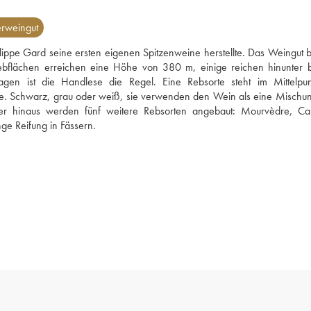
rweingut
pe Gard seine ersten eigenen Spitzenweine herstellte. Das Weingut be
Rebflächen erreichen eine Höhe von 380 m, einige reichen hinunter b
gen ist die Handlese die Regel. Eine Rebsorte steht im Mittelpun
e. Schwarz, grau oder weiß, sie verwenden den Wein als eine Mischun
er hinaus werden fünf weitere Rebsorten angebaut: Mourvèdre, Car
Vermentino, Roussanne und Syrah. Philippe Gard bevorzugt eine lange Reifung in Fässern. 