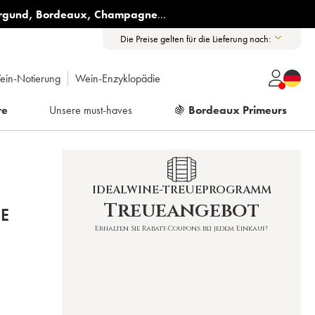
rgund
,
Bordeaux
,
Champagne
...
Die Preise gelten für die Lieferung nach:
ein-Notierung
Wein-Enzyklopädie
re
Unsere must-haves
🍇
Bordeaux Primeurs
IDEALWINE-TREUEPROGRAMM
Treueangebot
E
Erhalten Sie Rabatt-Coupons bei jedem Einkauf!