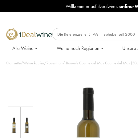
Willkommen auf iDealwine,
online-
Alle Weine
Weine nach Regionen
Unsere 
Startseite
/
Weine kaufen
/
Roussillon
/
Banyuls Coume del Mas Coume del Mas (50cl)