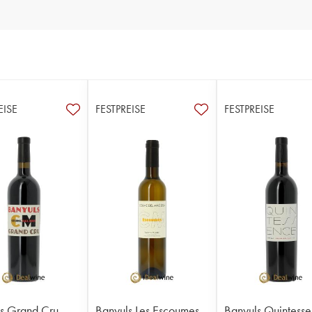
EISE
FESTPREISE
FESTPREISE
s Grand Cru
Banyuls Les Escoumes
Banyuls Quintess