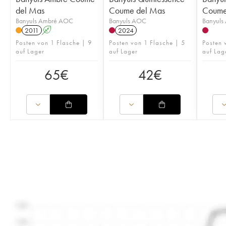
del Mas
Coume del Mas
Coume
Banyuls Ambré AOC
Banyuls AOC
Banyuls
2011
A
2024
Posten von 1 Flasche | 9
Posten von 1 Flasche | 5
Posten 
auf Lager
auf Lager
auf Lag
65
€
42
€