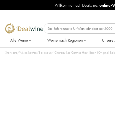
Willkommen auf iDealwine,
online-
Alle Weine
Weine nach Regionen
Unsere 
Startseite
/
Weine kaufen
/
Bordeaux
/
Château Les Carmes Haut-Brion (Original-holzk