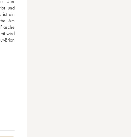
e Ufer 
ot und 
ist ein 
rbe. Am 
Flasche 
it wird 
t-Brion 