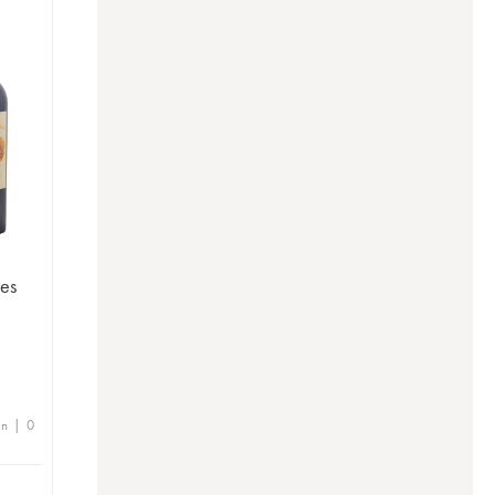
es
en | 0