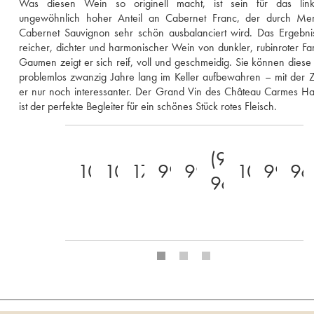
Was diesen Wein so originell macht, ist sein für das link
ungewöhnlich hoher Anteil an Cabernet Franc, der durch Merl
Cabernet Sauvignon sehr schön ausbalanciert wird. Das Ergebnis 
reicher, dichter und harmonischer Wein von dunkler, rubinroter Fa
Gaumen zeigt er sich reif, voll und geschmeidig. Sie können diese 
problemlos zwanzig Jahre lang im Keller aufbewahren – mit der Ze
er nur noch interessanter. Der Grand Vin des Château Carmes Hau
ist der perfekte Begleiter für ein schönes Stück rotes Fleisch.
(94-
100
100
17
99
99
100
99
96
96)