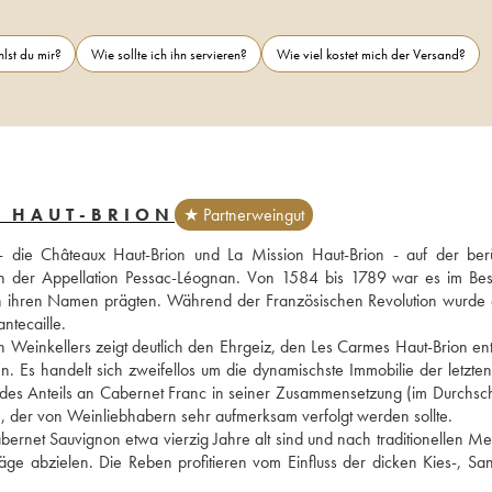
lst du mir?
Wie sollte ich ihn servieren?
Wie viel kostet mich der Versand?
S HAUT-BRION
★ Partnerweingut
 die Châteaux Haut-Brion und La Mission Haut-Brion - auf der ber
der Appellation Pessac-Léognan. Von 1584 bis 1789 war es im Besi
h ihren Namen prägten. Während der Französischen Revolution wurde 
ntecaille. 
n Weinkellers zeigt deutlich den Ehrgeiz, den Les Carmes Haut-Brion entw
n. Es handelt sich zweifellos um die dynamischste Immobilie der letzten 
en des Anteils an Cabernet Franc in seiner Zusammensetzung (im Durchschn
ein, der von Weinliebhabern sehr aufmerksam verfolgt werden sollte.
rnet Sauvignon etwa vierzig Jahre alt sind und nach traditionellen Me
ge abzielen. Die Reben profitieren vom Einfluss der dicken Kies-, San