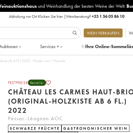
Weinauktionshaus
und
Weinhandlung der besten Weine der Welt:
Bu
Abholung vor Ort
Klicken Sie hier
|
Weinberatung?
+33 1 56 05 86 10
W
WEIN VERKAUFEN
Auktionen
Services +
✨
Ihre Online-Sommeliè
iste ab 6 Fl.) 2022 - Posten von 1 Flasche
FESTPREISE
Bestseller
CHÂTEAU LES CARMES HAUT-BRI
(ORIGINAL-HOLZKISTE AB 6 FL.)
2022
Pessac-Léognan AOC
SCHWARZE FRÜCHTE
GASTRONOMISCHER WEIN