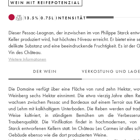
WEIN MIT REIFEPOTENZIAL
T
13.5
%
0.75
L
INTENSITÄT
Dieser Pessac-Leognan, der inzwischen im von Philippe Starck ent
Keller produziert wird, hat höchstes Niveau erreicht. Er bietet eine s
delikate Substanz und eine beeindruckende Fruchtigkeit. Es ist der 
Vin des Château.
Weitere Informationen
DER WEIN
VERKOSTUNG UND LAG
Die Domaine verfügt über eine Fläche von rund zehn Hektar, wo
Weinberg sechs Hektar einnimmt. Die etwa vierzig Jahre alten Re
wachsen zwischen Pessac und Bordeaux auf einem Terroir aus Kie
und Lehm mit kalkhaltigem Unterboden. Die Reben werden auf tradit
Weise kultiviert, in ständigem Bemühen um die Verbesseru
Traubenqualität. Die Vinifikation findet in hochmodernen, von P
Starck entworfenen Kellern statt. Im Château Les Carmes ist alles sch
Gebäude ebenso wie die dort produzierten Weine. 