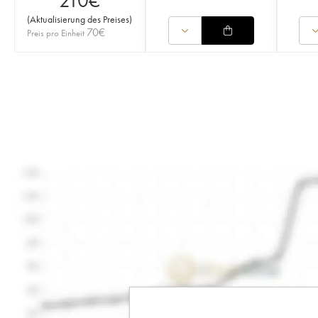
210
€
(
Aktualisierung des Preises
)
70
€
Preis pro Einheit