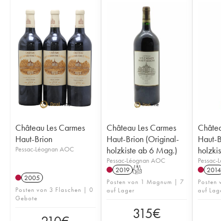
Château Les Carmes
Château Les Carmes
Châtea
Haut-Brion
Haut-Brion (Original-
Haut-B
Pessac-Léognan AOC
holzkiste ab 6 Mag.)
holzkis
Pessac-Léognan AOC
Pessac-
2019
T
2014
2005
Posten von 1 Magnum | 7
Posten 
Posten von 3 Flaschen | 0
auf Lager
auf Lag
Gebote
315
€