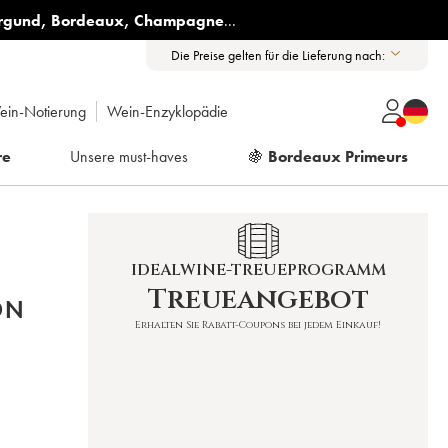
rgund
,
Bordeaux
,
Champagne
...
Die Preise gelten für die Lieferung nach:
ein-Notierung
Wein-Enzyklopädie
re
Unsere must-haves
🍇
Bordeaux Primeurs
IDEALWINE-TREUEPROGRAMM
Treueangebot
ON
Erhalten Sie Rabatt-Coupons bei jedem Einkauf!