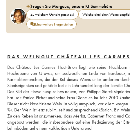
Fragen Sie Margaux, unsere KI-Sommelière
Zu welchem Gericht passt es?
Welche ähnlichen Weine empfieh
Eine weitere Frage stellen
DAS WEINGUT CHÂTEAU LES CARME
Das Château Les Carmes Haut-Brion liegt wie seine Nachbarn -
Hochebene von Graves, am südwestlichen Ende von Bordeaux, in 
Karmelitermönchen, die den Ruf dieses Weins unter anderem durc
Staatseigentum und gehörte fast ein Jahrhundert lang der Familie Cha
Das Bild der Einweihung seines neuen, von Philippe Starck signierte
hat, seit Patrice Pichet und seine Frau Diane es im Jahr 2010 kaufte
Dieser nicht klassifizierte Wein ist völlig untypisch, vor allem weg
%). Der Wein ist jetzt sublim, reif und ansprechend köstlich. Ein W
Zu den Reben ist anzumerken, dass Merlot, Cabernet Franc und Cabe
angebaut werden, die insbesondere auf eine Reduzierung der Erträ
Lehmböden auf einem kalkhaltigen Untergrund.