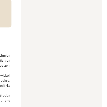
ühmten 
tz von 
es zum 
ickelt 
Jahre. 
itt 45 
thoden 
d- und 