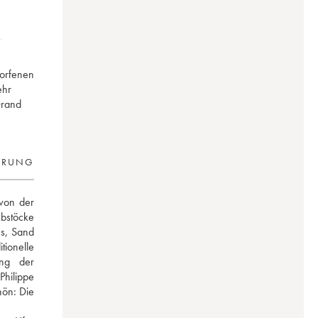
worfenen
ehr
Grand
ERUNG
von der 
bstöcke 
s, Sand 
ionelle 
ng der 
hilippe 
ön: Die 