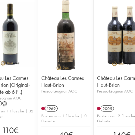
u Les Carmes
Château Les Carmes
Château Les Carm
rion (Original-
Haut-Brion
Haut-Brion
te ab 6 Fl.)
Pessac-Léognan AOC
Pessac-Léognan AOC
Léognan AOC
T
1969
2005
von 1 Flasche | 32
Posten von 1 Flasche | 0
Posten von 2 Flasch
er
Gebote
Gebote
110
€