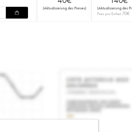
40
€
140
€
(
Aktualisierung des Preises
)
(
Aktualisierung des Pr
70
€
Preis pro Einheit