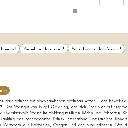
lst du mir?
Wie sollte ich ihn servieren?
Wie viel kostet mich der Versand?
ngut
dazu, dass Winzer auf biodynamischen Weinbau setzen – das beweist au
2. Das Weingut von Nigel Greening, das sich über vier außergewöh
nd charaktervolle Weine im Einklang mit ihren Böden und Rebsorten. Sie 
anking des Fachmagazins Drinks International unterstreicht. Robert 
 Vertretern aus Kalifornien, Oregon und der burgundischen Côte d'