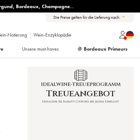
rgund
,
Bordeaux
,
Champagne
...
Die Preise gelten für die Lieferung nach:
ein-Notierung
Wein-Enzyklopädie
re
Unsere must-haves
🍇
Bordeaux Primeurs
IDEALWINE-TREUEPROGRAMM
Treueangebot
Erhalten Sie Rabatt-Coupons bei jedem Einkauf!