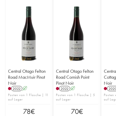
Central Otago Felton
Central Otago Felton
Centra
Road MacMuir Pinot
Road Cornish Point
Cottag
Noir
Pinot Noir
Noir
2022
A
2022
A
202
Posten von 1 Flasche | 11
Posten von 1 Flasche | 5
Posten 
auf Lager
auf Lager
auf Lag
78
€
70
€