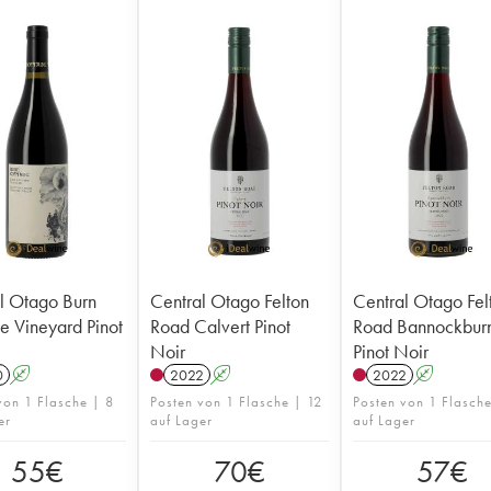
l Otago Burn
Central Otago Felton
Central Otago Fel
e Vineyard Pinot
Road Calvert Pinot
Road Bannockbur
Noir
Pinot Noir
0
A
2022
A
2022
A
von 1 Flasche | 8
Posten von 1 Flasche | 12
Posten von 1 Flasch
er
auf Lager
auf Lager
55
€
70
€
57
€