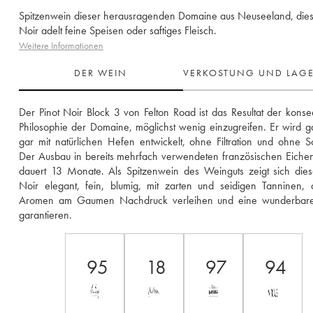
Spitzenwein dieser herausragenden Domaine aus Neuseeland, dies
Noir adelt feine Speisen oder saftiges Fleisch.
Weitere Informationen
DER WEIN
VERKOSTUNG UND LAG
Der Pinot Noir Block 3 von Felton Road ist das Resultat der konse
Philosophie der Domaine, möglichst wenig einzugreifen. Er wird g
gar mit natürlichen Hefen entwickelt, ohne Filtration und ohne S
Der Ausbau in bereits mehrfach verwendeten französischen Eichen
dauert 13 Monate. Als Spitzenwein des Weinguts zeigt sich diese
Noir elegant, fein, blumig, mit zarten und seidigen Tanninen, 
Aromen am Gaumen Nachdruck verleihen und eine wunderbare
garantieren.
95
18
97
94