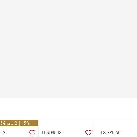
25
€
pro 2 | -5%
EISE
FESTPREISE
FESTPREISE