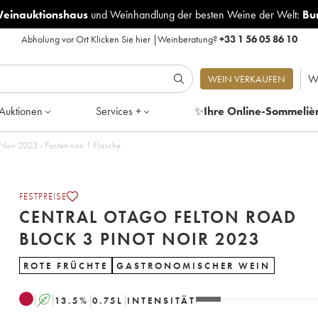
Weinauktionshaus
und
Weinhandlung der besten Weine der Welt:
Bu
Abholung vor Ort
Klicken Sie hier
|
Weinberatung?
+33 1 56 05 86 10
W
WEIN VERKAUFEN
Auktionen
Services +
✨
Ihre Online-Sommeliè
 Noir 2023 - Posten von 1 Flasche
FESTPREISE
CENTRAL OTAGO FELTON ROAD
BLOCK 3 PINOT NOIR 2023
ROTE FRÜCHTE
GASTRONOMISCHER WEIN
A
13.5
%
0.75
L
INTENSITÄT