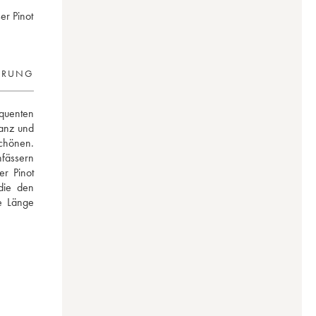
er Pinot
ERUNG
quenten 
anz und 
chönen. 
fässern 
r Pinot 
die den 
 Länge 