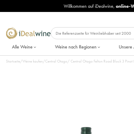
Willkommen auf iDealwine,
online-
Alle Weine
Weine nach Regionen
Unsere 
Startseite
/
Weine kaufen
/
Central Otago
/
Central Otago Felton Road Block 3 Pinot