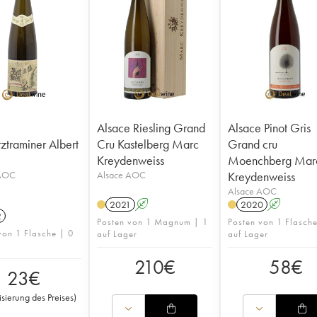
Alsace Riesling Grand
Alsace Pinot Gris
traminer Albert
Cru Kastelberg Marc
Grand cru
Kreydenweiss
Moenchberg Mar
 AOC
Alsace AOC
Kreydenweiss
Alsace AOC
2021
A
2020
A
2
Posten von 1 Magnum | 1
Posten von 1 Flasch
von 1 Flasche | 0
auf Lager
auf Lager
210
€
58
€
23
€
isierung des Preises
)