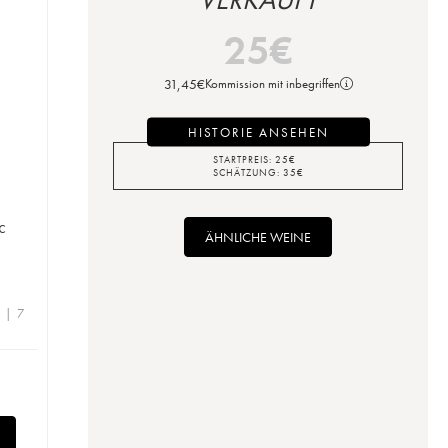
25
€
31,45
€
Kommission mit inbegriffen
HISTORIE ANSEHEN
STARTPREIS:
25
€
SCHÄTZUNG:
35
€
c
ÄHNLICHE WEINE
e | 7