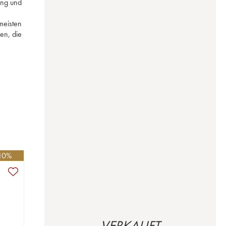
ng und 
eisten 
n, die 
-10%
VERKAUFT