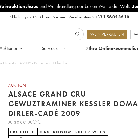
Weinauktionshaus
und
Weinhandlung der besten Weine der Welt:
Bu
Abholung vor Ort
Klicken Sie hier
|
Weinberatung?
+33 1 56 05 86 10
W
WEIN VERKAUFEN
Auktionen
Services +
✨
Ihre Online-Sommeliè
 Dirler-Cadé 2009 - Posten von 1 Flasche
AUKTION
ALSACE GRAND CRU
GEWUZTRAMINER KESSLER DOMA
DIRLER-CADÉ 2009
Alsace AOC
FRUCHTIG
GASTRONOMISCHER WEIN