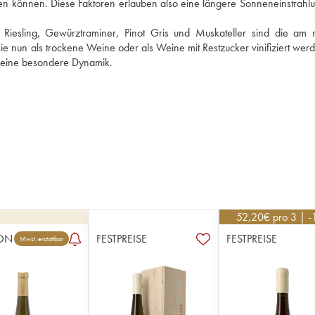
en können. Diese Faktoren erlauben also eine längere Sonneneinstrahlu
iesling, Gewürztraminer, Pinot Gris und Muskateller sind die am m
e nun als trockene Weine oder als Weine mit Restzucker vinifiziert werde
e eine besondere Dynamik.
52,20
€
pro 3 | 
ON
FESTPREISE
FESTPREISE
Mwst. erstattbar