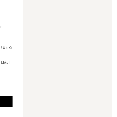
in
ERUNG
 Etikett