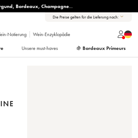
rgund
,
Bordeaux
,
Champagne
...
Die Preise gelten für die Lieferung nach:
ein-Notierung
Wein-Enzyklopädie
re
Unsere must-haves
🍇
Bordeaux Primeurs
INE