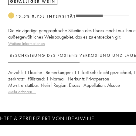
GEFÄLLIGER WEIN
13.5
%
0.75
L
INTENSITÄT
Die einzigartige geographische Situation des Elsass macht aus ihm e
außergewöhliches Weinbaugebiet, das es zu entdecken gilt.
Weitere Informationen
BESCHREIBUNG DES POSTENS
VERKOSTUNG UND LAG
Anzahl:
1 Flasche
Bemerkungen:
1 Etikett sehr leicht gezeichnet
,
1
zerkratzt
Füllstand:
1
Normal
Herkunft:
privatperson
Mwst. erstattbar:
nein
Region:
Elsass
Appellation:
Alsace
Mehr erfahren …
TET & ZERTIFIZIERT VON IDEALWINE