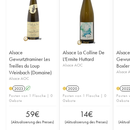
Alsace
Alsace La Colline De
Alsace
Gewurtztraminer Les
L'Ermite Huttard
Gewurz
Treilles du Loup
Alsace AOC
Boxler
Weinbach (Domaine)
Alsace
Alsace AOC
2023
A
2020
202
Posten von 1 Flasche | 0
Posten von 1 Flasche | 0
Posten 
Gebote
Gebote
Gebote
59
€
14
€
(
Aktualisierung des Preises
)
(
Aktualisierung des Preises
)
(
Aktual