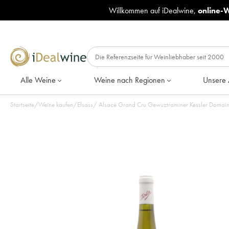
Willkommen auf iDealwine,
online-
Alle Weine
Weine nach Regionen
Unsere 
Startseite
/
Weine kaufen
/
Elsass
/
Alsace Grand Cru Gewuztraminer Kessler Domaine