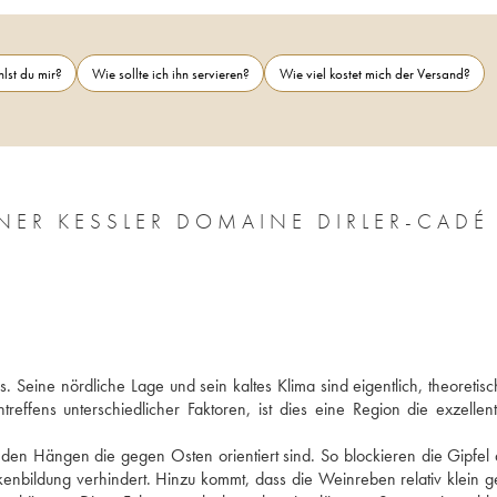
lst du mir?
Wie sollte ich ihn servieren?
Wie viel kostet mich der Versand?
ER KESSLER DOMAINE DIRLER-CADÉ
Seine nördliche Lage und sein kaltes Klima sind eigentlich, theoretisch,
ffens unterschiedlicher Faktoren, ist dies eine Region die exzellent
n Hängen die gegen Osten orientiert sind. So blockieren die Gipfel d
enbildung verhindert. Hinzu kommt, dass die Weinreben relativ klein ge