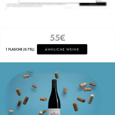
55
€
1 FLASCHE
(0.75L)
ÄHNLICHE WEINE