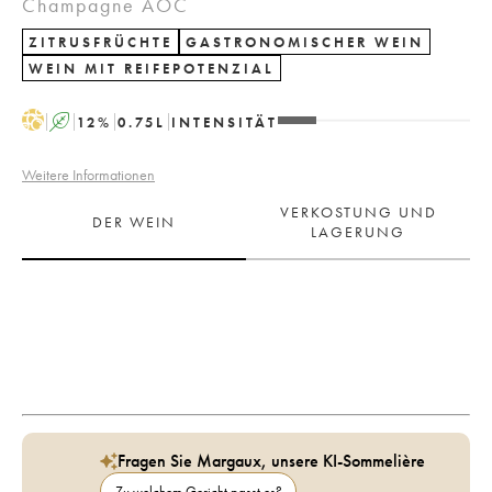
Champagne AOC
ZITRUSFRÜCHTE
GASTRONOMISCHER WEIN
WEIN MIT REIFEPOTENZIAL
H
A
12
%
0.75
L
INTENSITÄT
Weitere Informationen
VERKOSTUNG UND
DER WEIN
LAGERUNG
Fragen Sie Margaux, unsere KI-Sommelière
Zu welchem Gericht passt es?