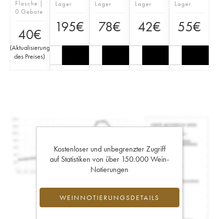
Flasche |
Lager
Lager
Lager
Lager
0 Gebote
195
€
78
€
42
€
55
€
40
€
(
Aktualisierung
des Preises
)
Kostenloser und unbegrenzter Zugriff
auf Statistiken von über 150.000 Wein-
Notierungen
WEINNOTIERUNGSDETAILS