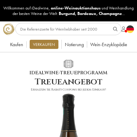
Willkommen auf iDealwine,
online-Weinauktionshaus
und
Weinhandlung
der besten Weine der Welt:
Burgund
,
Bordeaux
,
Champagne
...
Kaufen
Notierung
Wein-Enzyklopädie
VERKAUFEN
IDEALWINE-TREUEPROGRAMM
Treueangebot
Erhalten Sie Rabatt-Coupons bei jedem Einkauf!