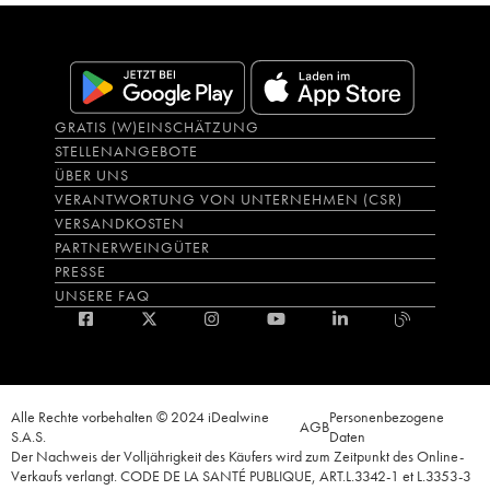
GRATIS (W)EINSCHÄTZUNG
STELLENANGEBOTE
ÜBER UNS
VERANTWORTUNG VON UNTERNEHMEN (CSR)
VERSANDKOSTEN
PARTNERWEINGÜTER
PRESSE
UNSERE FAQ
Alle Rechte vorbehalten © 2024 iDealwine
Personenbezogene
AGB
S.A.S.
Daten
Der Nachweis der Volljährigkeit des Käufers wird zum Zeitpunkt des Online-
Verkaufs verlangt. CODE DE LA SANTÉ PUBLIQUE, ART.L.3342-1 et L.3353-3