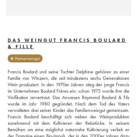
DAS WEINGUT FRANCIS BOULARD
& FILLE
★ Partnerweingut
Francis Boulard und seine Tochter Delphine gehören zu einer 
Familie von Winzern, die seit mindestens sechs Generationen 
Wein produziert. In den 1970er Jahren stieg der junge Francis 
im Unternehmen Boulard Frères ein; schon 1975 wurde ihm die 
Vinifikation anvertraut. Das Anwesen Raymond Boulard & Fils 
wurde im Jahr 1980 gegründet. Nach dem Tod des Vaters 
verwalteten drei seiner Kinder das Familienweingut gemeinsam. 
Francis Boulard beschäftigt sich neben der Weinproduktion 
zunehmend mit dem Kultivieren der Rebstöcke. In seinem 
Bemühen um eine möglichst naturnahe Kultivierung verlieh er 
der Domaine einen Bio-Impuls, der in den 2000er Jahren dazu 