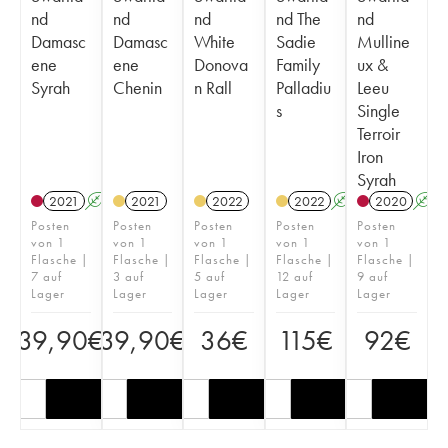
nd
nd
nd
nd The
nd
Damasc
Damasc
White
Sadie
Mulline
ene
ene
Donova
Family
ux &
Syrah
Chenin
n Rall
Palladiu
Leeu
s
Single
Terroir
Iron
Syrah
2021
A
2021
2022
2022
A
2020
A
Posten
Posten
Posten
Posten
Posten
von 1
von 1
von 1
von 1
von 1
Flasche |
Flasche |
Flasche |
Flasche |
Flasche |
7 auf
3 auf
5 auf
12 auf
9 auf
Lager
Lager
Lager
Lager
Lager
39,90
€
39,90
€
36
€
115
€
92
€