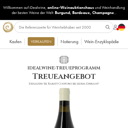
Willkommen auf iDealwine,
online-Weinauktionshaus
und
Weinhandlung
der besten Weine der Welt:
Burgund
,
Bordeaux
,
Champagne
...
Kaufen
Notierung
Wein-Enzyklopädie
VERKAUFEN
IDEALWINE-TREUEPROGRAMM
Treueangebot
Erhalten Sie Rabatt-Coupons bei jedem Einkauf!