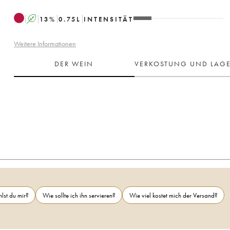
A
13
%
0.75
L
INTENSITÄT
Weitere Informationen
DER WEIN
VERKOSTUNG UND LAG
lst du mir?
Wie sollte ich ihn servieren?
Wie viel kostet mich der Versand?