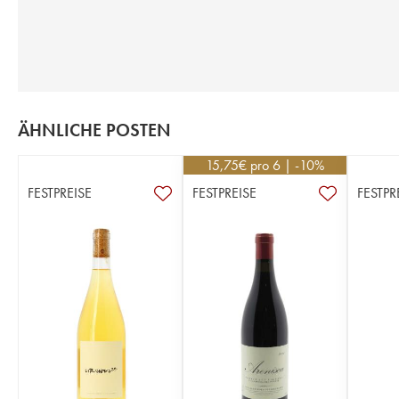
ÄHNLICHE POSTEN
15,75
€
pro 6 | -10%
FESTPREISE
FESTPREISE
FESTPR