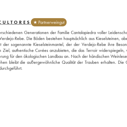
CULTORES
★ Partnerweingut
erschiedenen Generationen der Familie Cantalapiedra voller Leidenschaft
erdejo-Rebe. Die Böden bestehen hauptsächlich aus Kieselsteinen, abe
st der sogenannte Kieselsteinmantel, der der Verdejo-Rebe ihre Besond
 Ziel, authentische Cuvées anzubieten, die das Terroir widerspiegeln, 
ierung für den ökologischen Landbau an. Nach der händischen Weinlese e
ehen bleibt die außergewöhnliche Qualität der Trauben erhalten. Die 
urchgeführt.