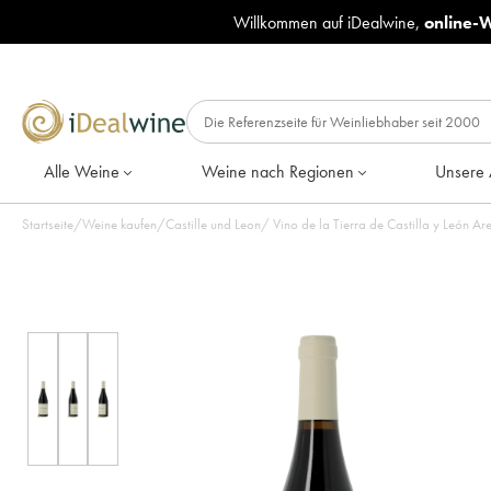
Willkommen auf iDealwine,
online-
Alle Weine
Weine nach Regionen
Unsere 
Startseite
/
Weine kaufen
/
Castille und Leon
/