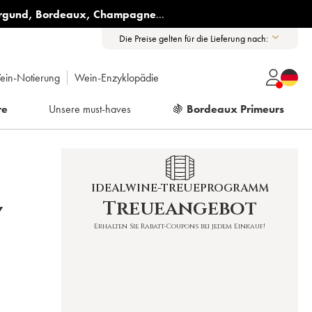
rgund
,
Bordeaux
,
Champagne
...
Die Preise gelten für die Lieferung nach:
ein-Notierung
Wein-Enzyklopädie
re
Unsere must-haves
🍇
Bordeaux Primeurs
IDEALWINE-TREUEPROGRAMM
Treueangebot
Y
Erhalten Sie Rabatt-Coupons bei jedem Einkauf!