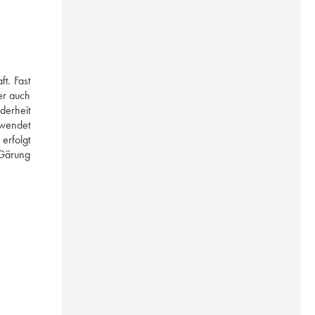
. Fast 
r auch 
erheit 
wendet 
rfolgt 
Gärung 