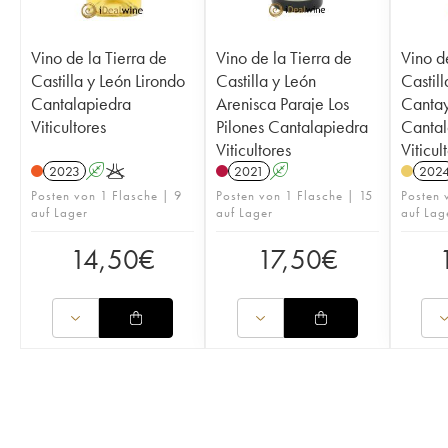
Vino de la Tierra de
Vino de la Tierra de
Vino d
Castilla y León Lirondo
Castilla y León
Castill
Cantalapiedra
Arenisca Paraje Los
Canta
Viticultores
Pilones Cantalapiedra
Cantal
Viticultores
Viticul
2023
A
K
2021
A
202
Posten von 1 Flasche | 9
Posten von 1 Flasche | 15
Posten 
auf Lager
auf Lager
auf Lag
14,50
€
17,50
€