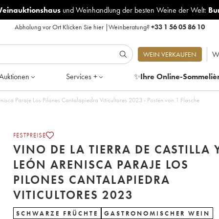
Weinauktionshaus
und
Weinhandlung der besten Weine der Welt:
Bu
Abholung vor Ort
Klicken Sie hier
|
Weinberatung?
+33 1 56 05 86 10
W
WEIN VERKAUFEN
Auktionen
Services +
✨
Ihre Online-Sommeliè
Vino de la Tierra de Castilla y León Arenisca Paraje Los Pilones Cantalapiedra Viticultores 2023 - Posten von 1 Flasche
FESTPREISE
VINO DE LA TIERRA DE CASTILLA 
LEÓN ARENISCA PARAJE LOS
PILONES CANTALAPIEDRA
VITICULTORES 2023
SCHWARZE FRÜCHTE
GASTRONOMISCHER WEIN