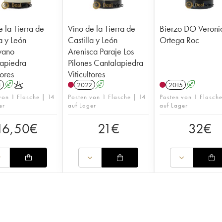
e la Tierra de
Vino de la Tierra de
Bierzo DO Veroni
a y León
Castilla y León
Ortega Roc
yano
Arenisca Paraje Los
apiedra
Pilones Cantalapiedra
tores
Viticultores
4
A
K
2022
A
2015
A
von 1 Flasche | 14
Posten von 1 Flasche | 14
Posten von 1 Flasch
er
auf Lager
auf Lager
16,50
€
21
€
32
€