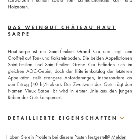
schwarzen Früchten sowie sehr schmeichelhafte Röst- und 
Holznoten.
DAS WEINGUT CHÂTEAU HAUT
SARPE
Haut-Sarpe ist ein Saint-Émilion Grand Cru und liegt zum 
Großteil auf Ton- und Kalksteinboden. Die beiden Appellationen 
Saint-Émilion und Saint-Émilion Grand Cru befinden sich im 
gleichen AOC-Gebiet, doch der Kriterienkatalog der letzteren 
Appellation stellt strengere Anforderungen, insbesondere an 
den Ertrag (40 hl/Hektar). Der Zweitwein des Guts trägt den 
Namen Vieux Sarpe. Er wird in erster Linie aus den jungen 
Reben des Guts komponiert.
DETAILLIERTE EIGENSCHAFTEN
Haben Sie ein Problem bei diesem Posten festgestellt?
Melden