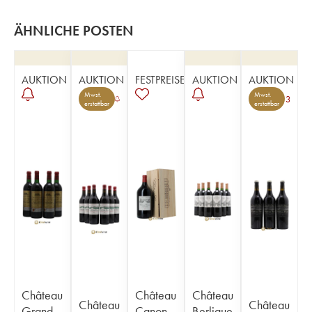
ÄHNLICHE POSTEN
AUKTION
AUKTION
FESTPREISE
AUKTION
AUKTION
Mwst.
Mwst.
3
erstattbar
erstattbar
Château
Château
Château
Château
Château
Grand
Canon
Berlique