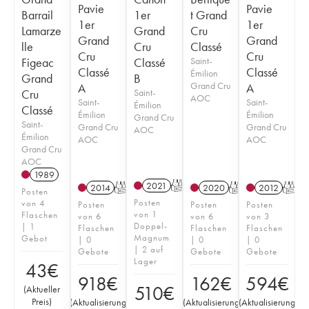
Pavie
Pavie
Barrail
1er
t Grand
1er
1er
Lamarze
Grand
Cru
Grand
Grand
lle
Cru
Classé
Cru
Cru
Figeac
Classé
Saint-
Classé
Classé
Émilion
Grand
B
Grand Cru
A
A
Cru
Saint-
AOC
Saint-
Saint-
Émilion
Classé
Émilion
Émilion
Grand Cru
Saint-
Grand Cru
Grand Cru
AOC
Émilion
AOC
AOC
Grand Cru
AOC
1989
2021
T
2014
T
2020
T
2012
T
Posten
Posten
von 4
Posten
Posten
Posten
von 1
Flaschen
von 6
von 6
von 3
Doppel-
| 1
Flaschen
Flaschen
Flaschen
Magnum
Gebot
| 0
| 0
| 0
| 2 auf
Gebote
Gebote
Gebote
Lager
43
€
918
€
162
€
594
€
510
€
(
Aktueller
Preis
)
(
Aktualisierung
(
Aktualisierung
(
Aktualisierung