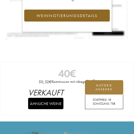
WEINNOTIERUNGSDETAILS
40
€
50,32
€
Kommission mit inbegriffen
HISTORIE
VERKAUFT
ANSEHEN
STARTPREIS:
1
€
ÄHNLICHE WEINE
SCHÄTZUNG:
75
€