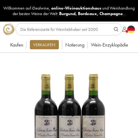
Willkommen auf iDealwine,
online-Weinauktionshaus
und
Weinhandlung
der besten Weine der Welt:
Burgund
,
Bordeaux
,
Champagne
...
Kaufen
Notierung
Wein-Enzyklopädie
VERKAUFEN