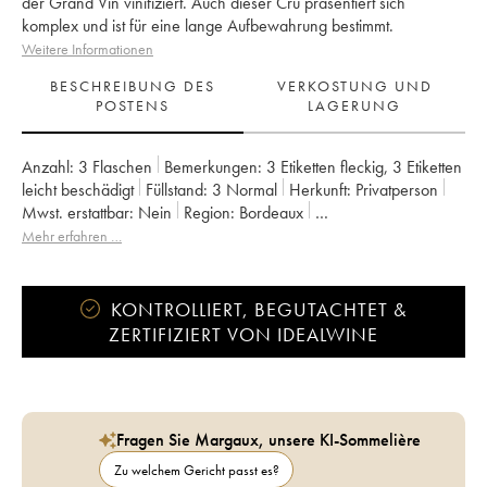
der Grand Vin vinifiziert. Auch dieser Cru präsentiert sich
komplex und ist für eine lange Aufbewahrung bestimmt.
Weitere Informationen
BESCHREIBUNG DES
VERKOSTUNG UND
POSTENS
LAGERUNG
Anzahl:
3 Flaschen
Bemerkungen:
3 Etiketten fleckig
,
3 Etiketten
leicht beschädigt
Füllstand:
3
Normal
Herkunft:
privatperson
Mwst. erstattbar:
nein
Region:
Bordeaux
Appellation:
Saint-Émilion Grand Cru
Mehr erfahren …
Eigentümer:
Jean et Françoise Janoueix
KONTROLLIERT, BEGUTACHTET &
ZERTIFIZIERT VON IDEALWINE
Fragen Sie Margaux, unsere KI-Sommelière
Zu welchem Gericht passt es?