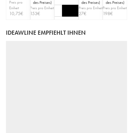
Preis pro
des Preises
)
des Preises
)
des Preises
)
Einheit
Preis pro Einheit
Preis pro Einheit
Preis pro Einheit
10,75
€
153
€
27
€
198
€
IDEAWLINE EMPFIEHLT IHNEN