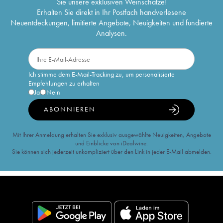
Sie unsere exklusiven Weinschätze!
Erhalten Sie direkt in Ihr Postfach handverlesene
Neuentdeckungen, limitierte Angebote, Neuigkeiten und fundierte
Analysen.
Ich stimme dem E-Mail-Tracking zu, um personalisierte
Empfehlungen zu erhalten
Ja
Nein
ABONNIEREN
Mit Ihrer Anmeldung erhalten Sie exklusiv ausgewählte Neuigkeiten, Angebote
und Einblicke von iDealwine.
Sie können sich jederzeit unkompliziert über den Link in jeder E-Mail abmelden.