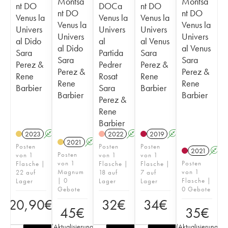
Montsa
Montsa
nt DO
DOCa
nt DO
nt DO
nt DO
Venus la
Venus la
Venus la
Venus la
Venus la
Univers
Univers
Univers
Univers
Univers
al Dido
al
al Venus
al Dido
al Venus
Sara
Partida
Sara
Sara
Sara
Perez &
Pedrer
Perez &
Perez &
Perez &
Rene
Rosat
Rene
Rene
Rene
Barbier
Sara
Barbier
Barbier
Barbier
Perez &
Rene
Barbier
2023
A
K
2022
A
K
2019
A
K
2021
A
K
Posten
Posten
Posten
2021
A
Posten
von 1
von 1
von 1
von 1
Posten
Flasche |
Flasche |
Flasche |
Magnum
von 1
22 auf
18 auf
7 auf
| 0
Flasche |
Lager
Lager
Lager
Gebote
0 Gebote
20,90
€
32
€
34
€
45
€
35
€
(
Aktualisierung
(
Aktualisierung