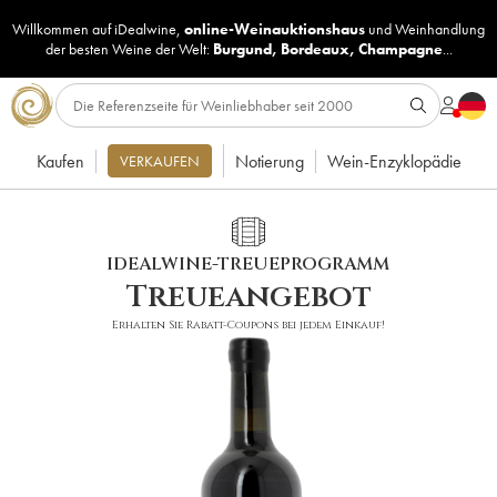
Willkommen auf iDealwine,
online-Weinauktionshaus
und
Weinhandlung
der besten Weine der Welt:
Burgund
,
Bordeaux
,
Champagne
...
Kaufen
Notierung
Wein-Enzyklopädie
VERKAUFEN
IDEALWINE-TREUEPROGRAMM
Treueangebot
Erhalten Sie Rabatt-Coupons bei jedem Einkauf!