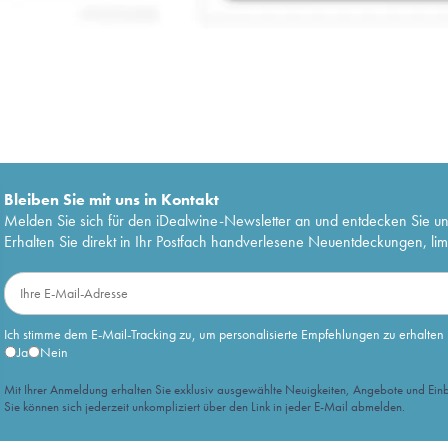
Bleiben Sie mit uns in Kontakt
Melden Sie sich für den iDealwine-Newsletter an und entdecken Sie u
Erhalten Sie direkt in Ihr Postfach handverlesene Neuentdeckungen, lim
Ich stimme dem E-Mail-Tracking zu, um personalisierte Empfehlungen zu erhalten
Ja
Nein
Mit Ihrer Anmeldung erhalten Sie exklusiv ausgewählte Neuigkeiten, Angebote und Einb
Sie können sich jederzeit unkompliziert über den Link in jeder E-Mail abmelden.