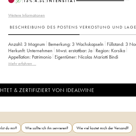
A
13
%
4.5
L
INTENSITÄT
Weitere Informationen
BESCHREIBUNG DES POSTENS
VERKOSTUNG UND LAG
Anzahl:
3 Magnum
Bemerkung:
3 Wachskapseln
Füllstand:
3
No
Herkunft:
unternehmen
Mwst. erstattbar:
ja
Region:
Korsika
Appellation:
Patrimonio
Eigentümer:
Nicolas Mariotti Bindi
Mehr erfahren …
TET & ZERTIFIZIERT VON IDEALWINE
lst du mir?
Wie sollte ich ihn servieren?
Wie viel kostet mich der Versand?