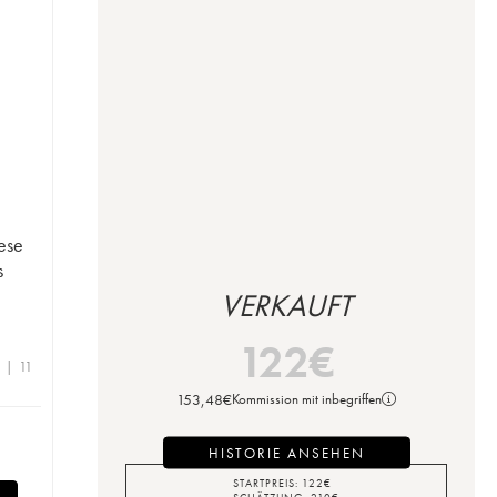
lese
s
VERKAUFT
122
€
 | 11
153,48
€
Kommission mit inbegriffen
HISTORIE ANSEHEN
STARTPREIS:
122
€