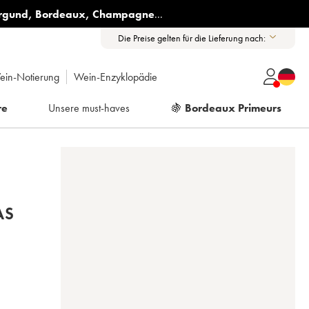
rgund
,
Bordeaux
,
Champagne
...
Die Preise gelten für die Lieferung nach:
ein-Notierung
Wein-Enzyklopädie
re
Unsere must-haves
🍇
Bordeaux Primeurs
AS