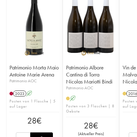
Patrimonio Morta Maio
Patrimonio Albore
Vin de
Antoine Marie Arena
Cantina di Torra
Malvas
Patrimonio AOC
Nicolas Mariotti Bindi
Nicola
Patrimonio AOC
2023
A
201
A
Posten von 1 Flasche | 5
Posten 
Posten von 3 Flaschen | 8
auf Lager
auf Lag
Gebote
28
€
28
€
(
Aktueller Preis
)