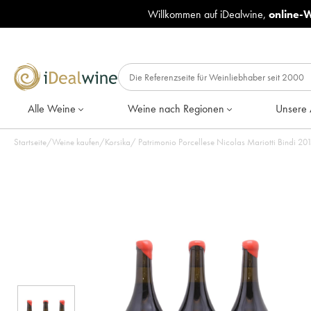
Willkommen auf iDealwine,
online-
Alle Weine
Weine nach Regionen
Unsere 
Startseite
/
Weine kaufen
/
Korsika
/
Patrimoni