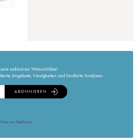
nsere exklusiven Weinschätze!
itierte Angebote, Neuigkeiten und fundierte Analysen.
ABONNIEREN
licke von iDealwine.