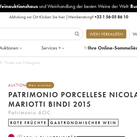
Weinauktionshaus
und
Weinhandlung der besten Weine der Welt:
Bu
Abholung vor Ort
Klicken Sie hier
|
Weinberatung?
+33 1 56 05 86 10
W
WEIN VERKAUFEN
Auktionen
Services +
✨
Ihre Online-Sommeliè
o Porcellese Nicolas Mariotti Bindi 2015 - Posten von 3 Magnum
AUKTION
Mwst. erstattbar
PATRIMONIO PORCELLESE NICOL
MARIOTTI BINDI 2015
Patrimonio AOC
ROTE FRÜCHTE
GASTRONOMISCHER WEIN