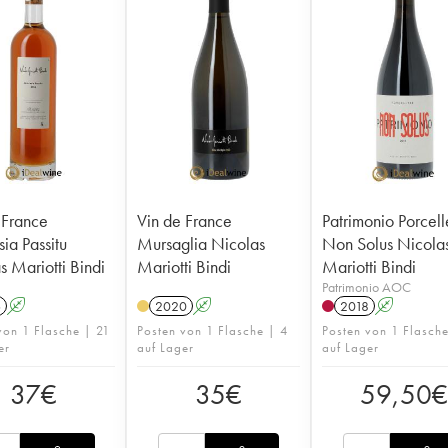
 France
Vin de France
Patrimonio Porcel
ia Passitu
Mursaglia Nicolas
Non Solus Nicola
s Mariotti Bindi
Mariotti Bindi
Mariotti Bindi
Patrimonio AOC
6
A
2020
A
2018
A
von 1 Flasche | 21
Posten von 1 Flasche | 4
Posten von 1 Flasche
er
auf Lager
auf Lager
37
€
35
€
59,50
€