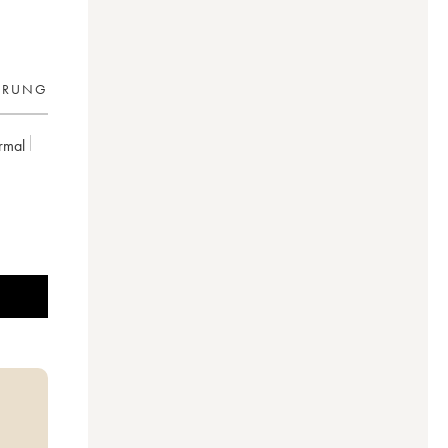
ERUNG
rmal