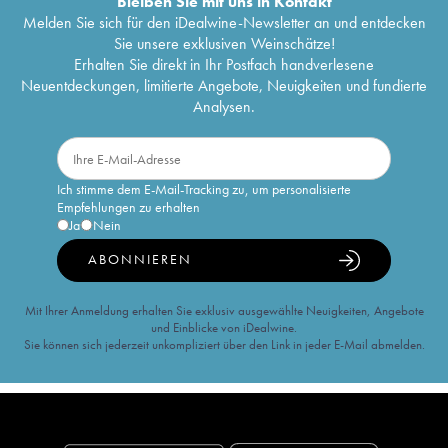
Bleiben Sie mit uns in Kontakt
Melden Sie sich für den iDealwine-Newsletter an und entdecken
Sie unsere exklusiven Weinschätze!
Erhalten Sie direkt in Ihr Postfach handverlesene
Neuentdeckungen, limitierte Angebote, Neuigkeiten und fundierte
Analysen.
Ich stimme dem E-Mail-Tracking zu, um personalisierte
Empfehlungen zu erhalten
Ja
Nein
ABONNIEREN
Mit Ihrer Anmeldung erhalten Sie exklusiv ausgewählte Neuigkeiten, Angebote
und Einblicke von iDealwine.
Sie können sich jederzeit unkompliziert über den Link in jeder E-Mail abmelden.