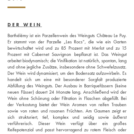
DER WEIN
Barthélémy ist ein Parzellenwein des Weinguts Château Le Puy. 
Er stammt von der Parzelle „Les Rocs“, die wie ein Garten 
bewirtschaftet wird und zu 85 Prozent mit Merlot und zu 15 
Prozent mit Cabernet Sauvignon bepflanzt ist. Das Weingut 
arbeitet biodynamisch; die Vinifikation ist natürlich, spontan, lang 
und ohne jegliche Zusätze, insbesondere ohne Schwefelzusatz. 
Der Wein wird dynamisiert, um den Bodensatz aufzuwirbeln. Es 
handelt sich um eine mit besonderer Sorgfalt produzierte 
Abfüllung des Weinguts. Der Ausbau in Barriquefässern (keine 
neuen Fässer) dauert 24 Monate lang. Anschließend wird der 
Wein ohne Schönung oder Filtration in Flaschen abgefüllt. Bei 
der Verkostung bietet der Wein Aromen von reifen Trauben 
sowie von roten und rosanen Früchten. Am Gaumen zeigt er 
sich strukturiert, tief, komplex und seidig sowie äußerst 
verführerisch. Dieser Wein verfügt über ein großes 
Reifepotenzial und passt hervorragend zu rotem Fleisch oder 