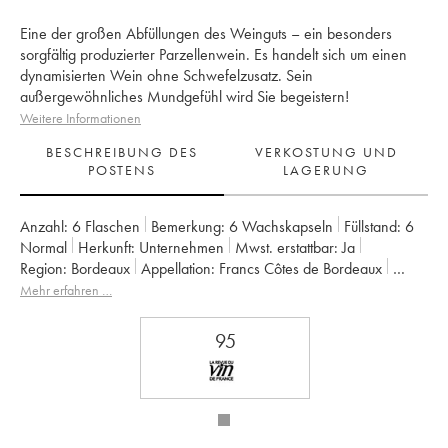
Eine der großen Abfüllungen des Weinguts – ein besonders
sorgfältig produzierter Parzellenwein. Es handelt sich um einen
dynamisierten Wein ohne Schwefelzusatz. Sein
außergewöhnliches Mundgefühl wird Sie begeistern!
Weitere Informationen
BESCHREIBUNG DES
VERKOSTUNG UND
POSTENS
LAGERUNG
Anzahl:
6 Flaschen
Bemerkung:
6 Wachskapseln
Füllstand:
6
Normal
Herkunft:
unternehmen
Mwst. erstattbar:
ja
Region:
Bordeaux
Appellation:
Francs Côtes de Bordeaux
Eigentümer:
Jean-Pierre et Pascal Amoreau
Mehr erfahren …
95