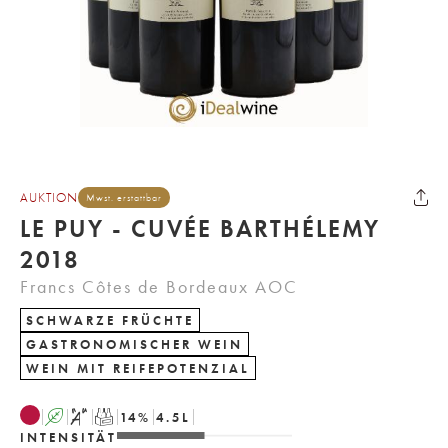
AUKTION
Mwst. erstattbar
LE PUY - CUVÉE BARTHÉLEMY
2018
Francs Côtes de Bordeaux AOC
SCHWARZE FRÜCHTE
GASTRONOMISCHER WEIN
WEIN MIT REIFEPOTENZIAL
A
S
T
14
%
4.5
L
INTENSITÄT