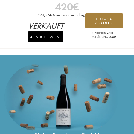
420
€
528,36
€
Kommission mit inbegriffen
HISTORIE
VERKAUFT
ANSEHEN
STARTPREIS:
420
€
ÄHNLICHE WEINE
SCHÄTZUNG:
540
€