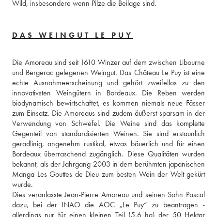
Wild, insbesondere wenn Pilze die Beilage sind.
DAS WEINGUT LE PUY
Die Amoreau sind seit 1610 Winzer auf dem zwischen Libourne 
und Bergerac gelegenen Weingut. Das Château Le Puy ist eine 
echte Ausnahmeerscheinung und gehört zweifellos zu den 
innovativsten Weingütern in Bordeaux. Die Reben werden 
biodynamisch bewirtschaftet, es kommen niemals neue Fässer 
zum Einsatz. Die Amoreaus sind zudem äußerst sparsam in der 
Verwendung von Schwefel. Die Weine sind das komplette 
Gegenteil von standardisierten Weinen. Sie sind erstaunlich 
geradlinig, angenehm rustikal, etwas bäuerlich und für einen 
Bordeaux überraschend zugänglich. Diese Qualitäten wurden 
bekannt, als der Jahrgang 2003 in dem berühmten japanischen 
Manga Les Gouttes de Dieu zum besten Wein der Welt gekürt 
wurde. 
Dies veranlasste Jean-Pierre Amoreau und seinen Sohn Pascal 
dazu, bei der INAO die AOC „Le Puy“ zu beantragen - 
allerdings nur für einen kleinen Teil (5,6 ha) der 50 Hektar 