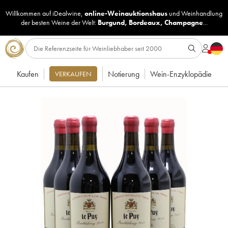
Willkommen auf iDealwine,
online-Weinauktionshaus
und
Weinhandlung
der besten Weine der Welt:
Burgund
,
Bordeaux
,
Champagne
...
Kaufen
Notierung
Wein-Enzyklopädie
VERKAUFEN