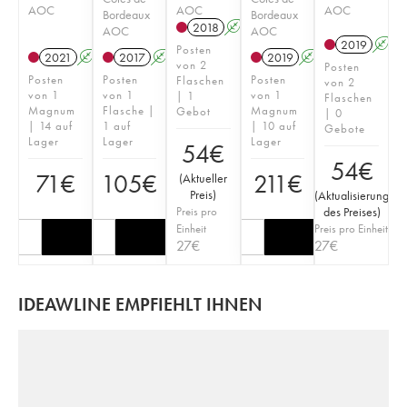
AOC
AOC
AOC
Bordeaux
Bordeaux
2018
A
S
AOC
AOC
2019
A
Posten
2021
A
S
2017
A
S
2019
A
S
T
von 2
Posten
Posten
Posten
Posten
Flaschen
von 2
von 1
von 1
von 1
| 1
Flaschen
Magnum
Flasche |
Magnum
Gebot
| 0
| 14 auf
1 auf
| 10 auf
Gebote
Lager
Lager
Lager
54
€
54
€
71
€
105
€
211
€
(
Aktueller
Preis
)
(
Aktualisierung
Preis pro
des Preises
)
Einheit
Preis pro Einheit
27
€
27
€
IDEAWLINE EMPFIEHLT IHNEN