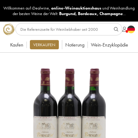
Willkommen auf iDealwine,
online-Weinauktionshaus
und
Weinhandlung
der besten Weine der Welt:
Burgund
,
Bordeaux
,
Champagne
...
Kaufen
Notierung
Wein-Enzyklopädie
VERKAUFEN