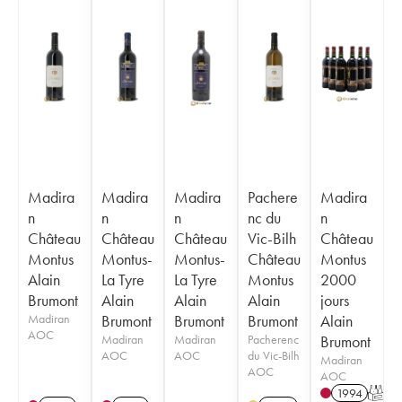
Madira
Madira
Madira
Pachere
Madira
n
n
n
nc du
n
Château
Château
Château
Vic-Bilh
Château
Montus
Montus-
Montus-
Château
Montus
Alain
La Tyre
La Tyre
Montus
2000
Brumont
Alain
Alain
Alain
jours
Madiran
Brumont
Brumont
Brumont
Alain
AOC
Madiran
Madiran
Pacherenc
Brumont
AOC
AOC
du Vic-Bilh
Madiran
AOC
AOC
1994
T