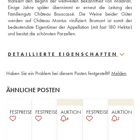
markiert den Beginn der weltweiten Bekanntheit von Madiran. 
Einige Jahre später übernimmt er erneut die Leitung des 
Familienguts Château Bouscassé. Die Weine beider Güter 
werden auf Château Montus vinifiziert. Brumont ist somit der 
bedeutendste Eigentümer der Appellation (mit fast 180 Hektar) 
und besitzt die schönsten Parzellen. 
DETAILLIERTE EIGENSCHAFTEN
Haben Sie ein Problem bei diesem Posten festgestellt?
Melden
ÄHNLICHE POSTEN
FESTPREISE
FESTPREISE
AUKTION
FESTPREISE
AUKTION
4
3