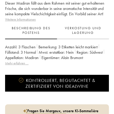
Dieser Madiran fällt aus dem Rahmen mit seiner gut erhaltenen
Frische, die sich wunderbar in seine aromatische Intensität und
seine kompakte Vielschichtigkeit einfügt. Ein Vorbild seiner Art!
Weitere Informationen
BESCHREIBUNG DES
VERKOSTUNG UND
POSTENS
LAGERUNG
Anzahl:
3 Flaschen
Bemerkung:
3 Etiketten leicht markiert
Füllstand:
3
Normal
Mwst. erstattbar:
nein
Region:
Südwest
Appellation:
Madiran
Eigentümer:
Alain Brumont
Mehr erfahren …
KONTROLLIERT, BEGUTACHTET &
ZERTIFIZIERT VON IDEALWINE
Fragen Sie Margaux, unsere KI-Sommelière