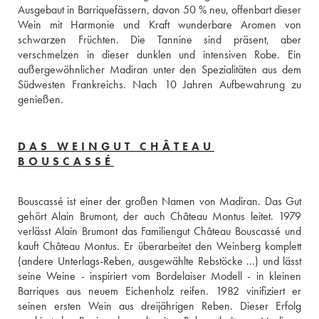
Ausgebaut in Barriquefässern, davon 50 % neu, offenbart dieser 
Wein mit Harmonie und Kraft wunderbare Aromen von 
schwarzen Früchten. Die Tannine sind präsent, aber 
verschmelzen in dieser dunklen und intensiven Robe. Ein 
außergewöhnlicher Madiran unter den Spezialitäten aus dem 
Südwesten Frankreichs. Nach 10 Jahren Aufbewahrung zu 
genießen.
DAS WEINGUT CHÂTEAU
BOUSCASSÉ
Bouscassé ist einer der großen Namen von Madiran. Das Gut 
gehört Alain Brumont, der auch Château Montus leitet. 1979 
verlässt Alain Brumont das Familiengut Château Bouscassé und 
kauft Château Montus. Er überarbeitet den Weinberg komplett 
(andere Unterlags-Reben, ausgewählte Rebstöcke ...) und lässt 
seine Weine - inspiriert vom Bordelaiser Modell - in kleinen 
Barriques aus neuem Eichenholz reifen. 1982 vinifiziert er 
seinen ersten Wein aus dreijährigen Reben. Dieser Erfolg 