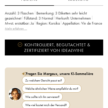
Anzahl:
3 Flaschen
Bemerkung:
3 Etiketten sehr leicht
gezeichnet
Füllstand:
3
Normal
Herkunft:
unternehmen
Mwst. erstattbar:
ja
Region:
Korsika
Appellation:
Vin de France
Eigentümer:
Nicolas Mariotti Bindi
Mehr erfahren …
KONTROLLIERT, BEGUTACHTET &
ZERTIFIZIERT VON IDEALWINE
Fragen Sie Margaux, unsere KI-Sommelière
Zu welchem Gericht passt es?
Welche ähnlichen Weine empfiehlst du mir?
Wie sollte ich ihn servieren?
Wie viel kostet mich der Versand?