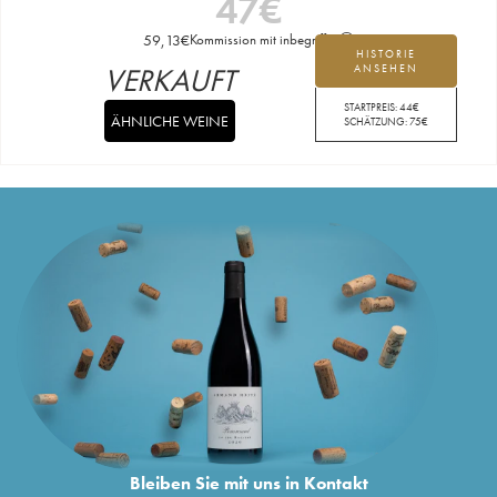
47
€
59,13
€
Kommission mit inbegriffen
HISTORIE
VERKAUFT
ANSEHEN
STARTPREIS:
44
€
ÄHNLICHE WEINE
SCHÄTZUNG:
75
€
Bleiben Sie mit uns in Kontakt