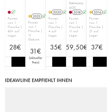
Patrimonio
AOC
A
2020
A
2018
A
2016
A
2023
A
Posten
Posten
Posten
Posten
Posten
von 1
von 1
von 1
von 1
von 1
Flasche |
Flasche |
Flasche |
Flasche |
Flasche |
60+ auf
4 auf
11 auf
21 auf
11
Lager
Lager
Lager
Lager
Gebote
28
€
35
€
59,50
€
37
€
31
€
(
Aktueller
Preis
)
IDEAWLINE EMPFIEHLT IHNEN