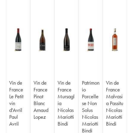
Vin de
Vin de
Vin de
Patrimon
Vin de
France
France
France
io
France
Le Petit
Pinot
Mursagl
Porcelle
Malvasi
vin
Blanc
ia
se Non
a Passitu
d'Avril
Arnaud
Nicolas
Solus
Nicolas
Paul
Lopez
Mariotti
Nicolas
Mariotti
Avril
Bindi
Mariotti
Bindi
Bindi