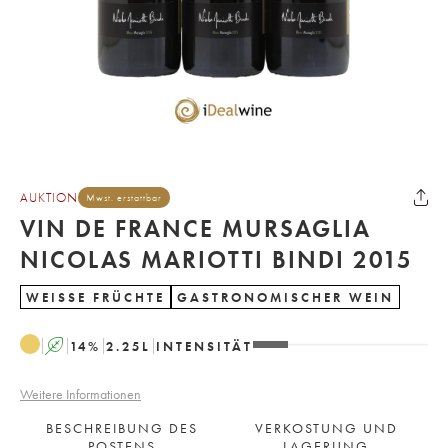
AUKTION
Mwst. erstattbar
VIN DE FRANCE MURSAGLIA
NICOLAS MARIOTTI BINDI 2015
WEISSE FRÜCHTE
GASTRONOMISCHER WEIN
A
14
%
2.25
L
INTENSITÄT
Weitere Informationen
BESCHREIBUNG DES
VERKOSTUNG UND
POSTENS
LAGERUNG