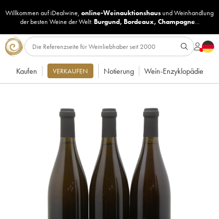
Willkommen auf iDealwine,
online-Weinauktionshaus
und
Weinhandlung
der besten Weine der Welt:
Burgund
,
Bordeaux
,
Champagne
...
Kaufen
Notierung
Wein-Enzyklopädie
VERKAUFEN