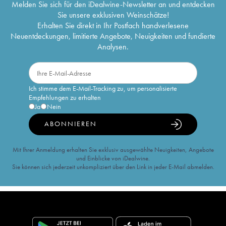
Melden Sie sich für den iDealwine-Newsletter an und entdecken
Sie unsere exklusiven Weinschätze!
Erhalten Sie direkt in Ihr Postfach handverlesene
Neuentdeckungen, limitierte Angebote, Neuigkeiten und fundierte
Analysen.
Ich stimme dem E-Mail-Tracking zu, um personalisierte
Empfehlungen zu erhalten
Ja
Nein
ABONNIEREN
Mit Ihrer Anmeldung erhalten Sie exklusiv ausgewählte Neuigkeiten, Angebote
und Einblicke von iDealwine.
Sie können sich jederzeit unkompliziert über den Link in jeder E-Mail abmelden.