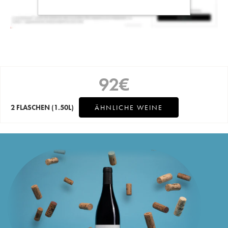
92
€
2 FLASCHEN
(1.50L)
ÄHNLICHE WEINE