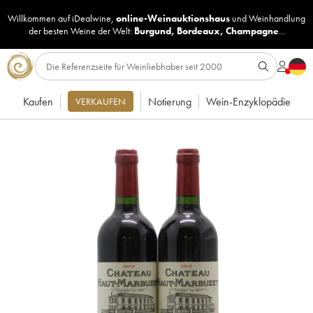
Willkommen auf iDealwine,
online-Weinauktionshaus
und
Weinhandlung
der besten Weine der Welt:
Burgund
,
Bordeaux
,
Champagne
...
Kaufen
Notierung
Wein-Enzyklopädie
VERKAUFEN