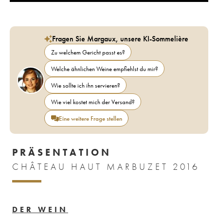
Fragen Sie Margaux, unsere KI-Sommelière
Zu welchem Gericht passt es?
Welche ähnlichen Weine empfiehlst du mir?
Wie sollte ich ihn servieren?
Wie viel kostet mich der Versand?
Eine weitere Frage stellen
PRÄSENTATION
CHÂTEAU HAUT MARBUZET 2016
DER WEIN