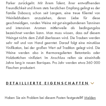
Parker zurückgeht. Mit ihrem Talent, ihrer entwaffnenden 
Freundlichkeit und ihrem stets herzlichen Empfang gelingt es der 
Familie Duboscq schon seit Langem, eine treue Klientel von 
Weinliebhabern anzuziehen, deren Liebe für diese 
geschmeidigen, runden Weine mit gut eingebundenen Tanninen 
und intensiven Aromen mittlerweile als bedingungslos 
bezeichnet werden kann. Man muss wissen, dass auf diesem 
Weingut nichts dem Zufall überlassen wird. Die Trauben werden 
sehr reif und von Hand geerntet. Darauf folgt eine minutiöse 
Vinifikation, bei der großen Wert auf Tradition gelegt wird. Die 
Weine werden also in thermoregulierten Betontanks oder 
Holzbottichen vinifiziert. Im Anschluss reifen sie eineinhalb 
Jahre lang in neuen Barriques. Pro Jahr werden etwa 360 000 
Flaschen produziert.
DETAILLIERTE EIGENSCHAFTEN
Haben Sie ein Problem bei diesem Posten festgestellt?
Melden