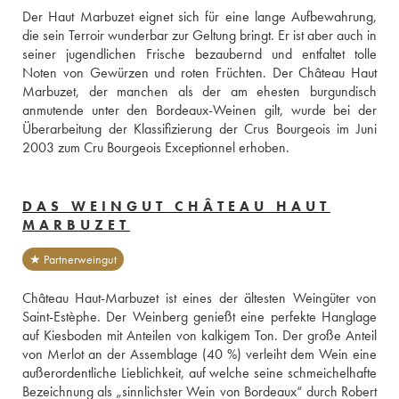
Der Haut Marbuzet eignet sich für eine lange Aufbewahrung, 
die sein Terroir wunderbar zur Geltung bringt. Er ist aber auch in 
seiner jugendlichen Frische bezaubernd und entfaltet tolle 
Noten von Gewürzen und roten Früchten. Der Château Haut 
Marbuzet, der manchen als der am ehesten burgundisch 
anmutende unter den Bordeaux-Weinen gilt, wurde bei der 
Überarbeitung der Klassifizierung der Crus Bourgeois im Juni 
2003 zum Cru Bourgeois Exceptionnel erhoben.
DAS WEINGUT CHÂTEAU HAUT
MARBUZET
★ Partnerweingut
Château Haut-Marbuzet ist eines der ältesten Weingüter von 
Saint-Estèphe. Der Weinberg genießt eine perfekte Hanglage 
auf Kiesboden mit Anteilen von kalkigem Ton. Der große Anteil 
von Merlot an der Assemblage (40 %) verleiht dem Wein eine 
außerordentliche Lieblichkeit, auf welche seine schmeichelhafte 
Bezeichnung als „sinnlichster Wein von Bordeaux“ durch Robert 