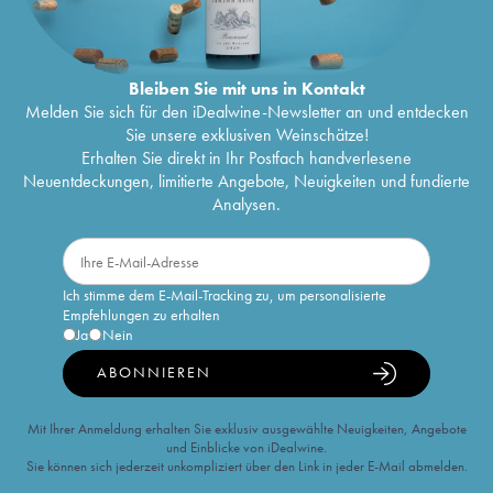
Bleiben Sie mit uns in Kontakt
Melden Sie sich für den iDealwine-Newsletter an und entdecken
Sie unsere exklusiven Weinschätze!
Erhalten Sie direkt in Ihr Postfach handverlesene
Neuentdeckungen, limitierte Angebote, Neuigkeiten und fundierte
Analysen.
Ich stimme dem E-Mail-Tracking zu, um personalisierte
Empfehlungen zu erhalten
Ja
Nein
ABONNIEREN
Mit Ihrer Anmeldung erhalten Sie exklusiv ausgewählte Neuigkeiten, Angebote
und Einblicke von iDealwine.
Sie können sich jederzeit unkompliziert über den Link in jeder E-Mail abmelden.