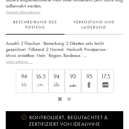
aufbewahrt werden.
Weitere Informationen
BESCHREIBUNG DES
VERKOSTUNG UND
POSTENS
LAGERUNG
Anzahl:
2 Flaschen
Bemerkung:
2 Etiketten sehr leicht
gezeichnet
Füllstand:
2
Normal
Herkunft:
privatperson
Mwst. erstattbar:
nein
Region:
Bordeaux
Appellation:
Saint-Estèphe
Eigentümer:
Henri Duboscq
Mehr erfahren …
94
16.5
94
93
95
17,5
KONTROLLIERT, BEGUTACHTET &
ZERTIFIZIERT VON IDEALWINE