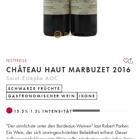
FESTPREISE
CHÂTEAU HAUT MARBUZET 2016
Saint-Estèphe AOC
SCHWARZE FRÜCHTE
GASTRONOMISCHER WEIN
IKONE
13.5
%
1.5
L
INTENSITÄT
"Der sinnlichste unter den Bordeaux-Weinen" laut Robert Parker:
Ein Wein, der sich uneingeschränkter Beliebtheit erfreut. Dieser
äußerst empfehlenswerte Wein sollte mindestens zehn Jahre lang