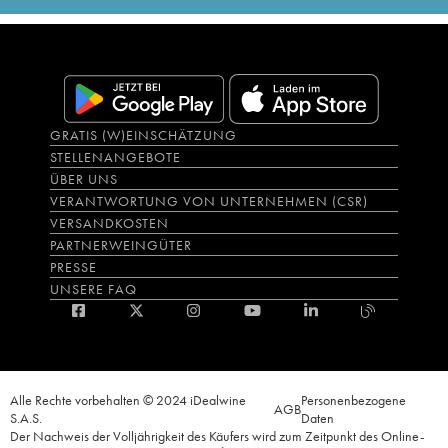
GRATIS (W)EINSCHÄTZUNG
STELLENANGEBOTE
ÜBER UNS
VERANTWORTUNG VON UNTERNEHMEN (CSR)
VERSANDKOSTEN
PARTNERWEINGÜTER
PRESSE
UNSERE FAQ
Alle Rechte vorbehalten © 2024 iDealwine
Personenbezogene
AGB
S.A.S.
Daten
Der Nachweis der Volljährigkeit des Käufers wird zum Zeitpunkt des Online-