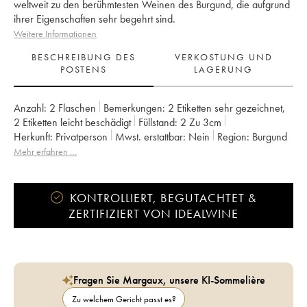
weltweit zu den berühmtesten Weinen des Burgund, die aufgrund
ihrer Eigenschaften sehr begehrt sind.
Weitere Informationen
BESCHREIBUNG DES
VERKOSTUNG UND
POSTENS
LAGERUNG
Anzahl:
2 Flaschen
Bemerkungen:
2 Etiketten sehr gezeichnet
,
2 Etiketten leicht beschädigt
Füllstand:
2
Zu 3cm
Herkunft:
privatperson
Mwst. erstattbar:
nein
Region:
Burgund
Appellation:
Pommard
Mehr erfahren …
KONTROLLIERT, BEGUTACHTET &
ZERTIFIZIERT VON IDEALWINE
Fragen Sie Margaux, unsere KI-Sommelière
Zu welchem Gericht passt es?