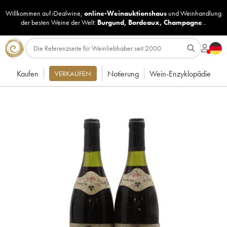
Willkommen auf iDealwine,
online-Weinauktionshaus
und
Weinhandlung
der besten Weine der Welt:
Burgund
,
Bordeaux
,
Champagne
...
Kaufen
Notierung
Wein-Enzyklopädie
VERKAUFEN