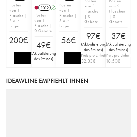
Posten
Posten
Posten
Posten
von 3
von 2
2012
A
von 1
von 1
Flaschen
Flaschen
Posten
Flasche |
Flasche |
| 0
| 0
von 1
3 auf
3 auf
Gebote
Gebote
Flasche |
Lager
Lager
0 Gebote
97
€
37
€
200
€
56
€
49
€
(
Aktualisierung
(
Aktualisierung
des Preises
)
des Preises
)
(
Aktualisierung
Preis pro Einheit
Preis pro Einheit
des Preises
)
32,33
€
18,50
€
IDEAWLINE EMPFIEHLT IHNEN