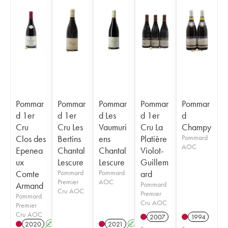
Pommar
Pommar
Pommar
Pommar
Pommar
d 1er
d 1er
d Les
d 1er
d
Cru
Cru Les
Vaumuri
Cru La
Champy
Clos des
Bertins
ens
Platière
Pommard
AOC
Epenea
Chantal
Chantal
Violot-
ux
Lescure
Lescure
Guillem
Comte
Pommard
Pommard
ard
Premier
AOC
Armand
Pommard
Cru AOC
Premier
Pommard
Cru AOC
Premier
Cru AOC
2007
1994
2020
A
2021
A