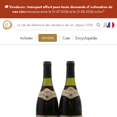
🚚
Vendeurs :
transport offert pour toute demande d’estimation de
vos vins
transmise entre le 01.07.2026 et le 31.08.2026 inclus*
Acheter
Cote
Encyclopédie
VENDRE