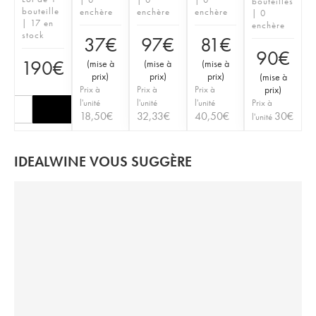
bouteilles
bouteille
enchère
enchère
enchère
| 0
| 17 en
enchère
stock
37
€
97
€
81
€
90
€
190
€
(
mise à
(
mise à
(
mise à
prix
)
prix
)
prix
)
(
mise à
Prix à
Prix à
Prix à
prix
)
l'unité
l'unité
l'unité
Prix à
18,50
€
32,33
€
40,50
€
30
€
l'unité
IDEALWINE VOUS SUGGÈRE