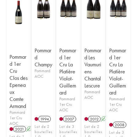
Pommar
Pommar
Pommar
Pommar
Pommar
d
d 1er
d Les
d 1er
d 1er
Champy
Cru La
Vaumuri
Cru La
Cru
Pommard
Platière
ens
Platière
AOC
Clos des
Violot-
Chantal
Violot-
Epenea
Guillem
Lescure
Guillem
ux
ard
Pommard
ard
AOC
Comte
Pommard
Pommard
1er Cru
1er Cru
Armand
AOC
AOC
Pommard
1er Cru
1994
2007
2012
A
AOC
2008
Lot de 2
Lot de 3
Lot de 2
2021
A
bouteilles
bouteilles
bouteilles
Lot de 3
Lot de 1
| 0
| 0
| 0