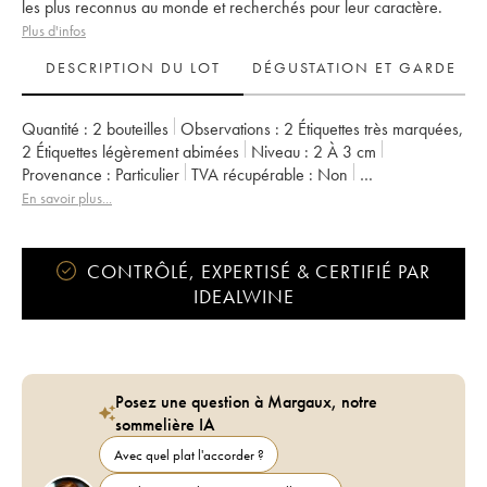
les plus reconnus au monde et recherchés pour leur caractère.
Plus d'infos
DESCRIPTION DU LOT
DÉGUSTATION ET GARDE
Quantité :
2 bouteilles
Observations :
2 Étiquettes très marquées
,
2 Étiquettes légèrement abimées
Niveau :
2
À 3 cm
Provenance :
particulier
TVA récupérable :
non
Région :
Bourgogne
Appellation :
Pommard
En savoir plus...
CONTRÔLÉ, EXPERTISÉ & CERTIFIÉ PAR
IDEALWINE
Posez une question à Margaux, notre
sommelière IA
Avec quel plat l'accorder ?