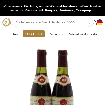
Willkommen auf iDealwine,
online-Weinauktionshaus
und
Weinhandlung
der besten Weine der Welt:
Burgund
,
Bordeaux
,
Champagne
...
Kaufen
Notierung
Wein-Enzyklopädie
VERKAUFEN