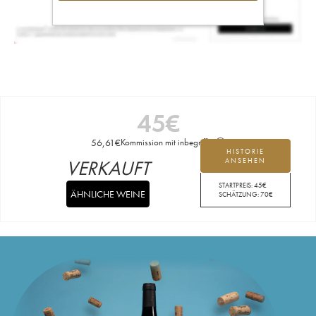
45
€
56,61
€
Kommission mit inbegriffen
HISTORIE
VERKAUFT
ANSEHEN
STARTPREIS:
45
€
ÄHNLICHE WEINE
SCHÄTZUNG:
70
€