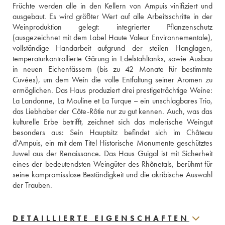
Früchte werden alle in den Kellern von Ampuis vinifiziert und 
ausgebaut. Es wird größter Wert auf alle Arbeitsschritte in der 
Weinproduktion gelegt: integrierter Pflanzenschutz 
(ausgezeichnet mit dem Label Haute Valeur Environnementale), 
vollständige Handarbeit aufgrund der steilen Hanglagen, 
temperaturkontrollierte Gärung in Edelstahltanks, sowie Ausbau 
in neuen Eichenfässern (bis zu 42 Monate für bestimmte 
Cuvées), um dem Wein die volle Entfaltung seiner Aromen zu 
ermöglichen. Das Haus produziert drei prestigeträchtige Weine: 
La Landonne, La Mouline et La Turque – ein unschlagbares Trio, 
das Liebhaber der Côte-Rôtie nur zu gut kennen. Auch, was das 
kulturelle Erbe betrifft, zeichnet sich das malerische Weingut 
besonders aus: Sein Hauptsitz befindet sich im Château 
d'Ampuis, ein mit dem Titel Historische Monumente geschütztes 
Juwel aus der Renaissance. Das Haus Guigal ist mit Sicherheit 
eines der bedeutendsten Weingüter des Rhônetals, berühmt für 
seine kompromisslose Beständigkeit und die akribische Auswahl 
der Trauben.
DETAILLIERTE EIGENSCHAFTEN