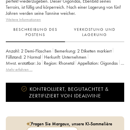
perfekt wiederzugeben. Dieser Gigondas, Ebenbild seines
Terroirs, ist füllig und körperreich. Nach einer Lagerung von fünf
Jahren werden seine Tannine weicher.
Weitere Informationen
BESCHREIBUNG DES
VERKOSTUNG UND
POSTENS
LAGERUNG
Anzahl:
2 Demi-Flaschen
Bemerkung:
2 Etiketten markiert
Füllstand:
2
Normal
Herkunft:
unternehmen
Mwst. erstattbar:
ja
Region:
Rhonetal
Appellation:
Gigondas
Eigentümer:
Guigal
Mehr erfahren …
KONTROLLIERT, BEGUTACHTET &
ZERTIFIZIERT VON IDEALWINE
Fragen Sie Margaux, unsere KI-Sommelière