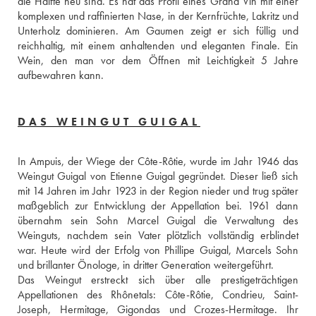
die Hälfte neu sind. Es hat das Profil eines Grand Vin mit einer 
komplexen und raffinierten Nase, in der Kernfrüchte, Lakritz und 
Unterholz dominieren. Am Gaumen zeigt er sich füllig und 
reichhaltig, mit einem anhaltenden und eleganten Finale. Ein 
Wein, den man vor dem Öffnen mit Leichtigkeit 5 Jahre 
aufbewahren kann.
DAS WEINGUT GUIGAL
In Ampuis, der Wiege der Côte-Rôtie, wurde im Jahr 1946 das 
Weingut Guigal von Etienne Guigal gegründet. Dieser ließ sich 
mit 14 Jahren im Jahr 1923 in der Region nieder und trug später 
maßgeblich zur Entwicklung der Appellation bei. 1961 dann 
übernahm sein Sohn Marcel Guigal die Verwaltung des 
Weinguts, nachdem sein Vater plötzlich vollständig erblindet 
war. Heute wird der Erfolg von Phillipe Guigal, Marcels Sohn 
und brillanter Önologe, in dritter Generation weitergeführt.
Das Weingut erstreckt sich über alle prestigeträchtigen 
Appellationen des Rhônetals: Côte-Rôtie, Condrieu, Saint-
Joseph, Hermitage, Gigondas und Crozes-Hermitage. Ihr 