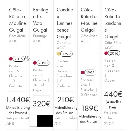
Côte-
Ermitag
Condrie
Côte-
Côte-
Rôtie La
e Ex
u
Rôtie La
Rôtie La
Mouline
Voto
Lumines
Mouline
Landonn
Guigal
Guigal
cence
Guigal
e
Côte-Rôtie
Ermitage
Guigal
Côte-Rôtie
Guigal
AOC
AOC
AOC
Condrieu
Côte-Rôtie
AOC
AOC
2016
1999
2015
T
Posten
Posten
2020
von 2
Posten
von 3
Posten
Flaschen
von 6
Demi-
1992
von 1
| 1
Flaschen
Flaschen
Posten
Flasche |
Gebot
| 0
| 0
von 1
10 auf
Gebote
Gebote
Flasche |
Lager
440
€
0 Gebote
1.440
€
210
€
320
€
(
Aktueller
189
€
Preis
)
(
Aktualisierung
(
Aktualisierung
des Preises
)
des Preises
)
Preis pro
(
Aktualisierung
Preis pro Einheit
Preis pro Einheit
Einheit
des Preises
)
240
€
70
€
220
€