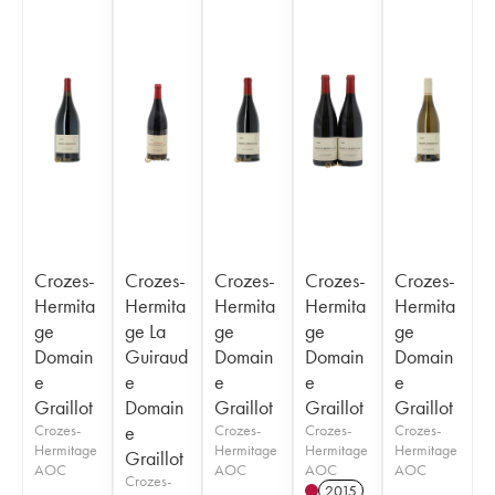
Crozes-
Crozes-
Crozes-
Crozes-
Crozes-
Hermita
Hermita
Hermita
Hermita
Hermita
ge
ge La
ge
ge
ge
Domain
Guiraud
Domain
Domain
Domain
e
e
e
e
e
Graillot
Domain
Graillot
Graillot
Graillot
Crozes-
e
Crozes-
Crozes-
Crozes-
Hermitage
Hermitage
Hermitage
Hermitage
Graillot
AOC
AOC
AOC
AOC
Crozes-
2015