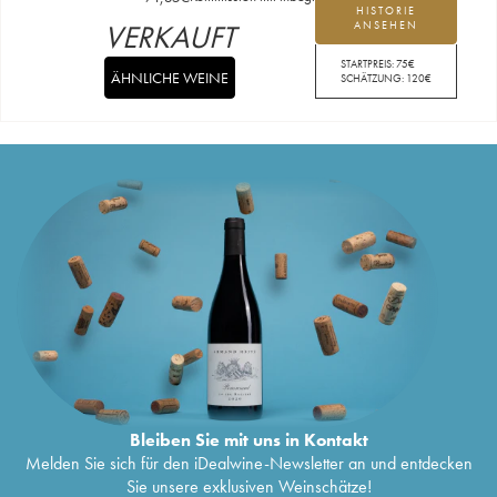
HISTORIE
VERKAUFT
ANSEHEN
STARTPREIS:
75
€
ÄHNLICHE WEINE
SCHÄTZUNG:
120
€
Bleiben Sie mit uns in Kontakt
Melden Sie sich für den iDealwine-Newsletter an und entdecken
Sie unsere exklusiven Weinschätze!