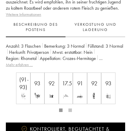
auszeichnet. Es wird empfohlen, ihn in seiner fruchtigen Jugend
zu kaltem Roastbeef oder anderem rotem Fleisch zu genießen.
Weitere Informationen
BESCHREIBUNG DES
VERKOSTUNG UND
POSTENS
LAGERUNG
Anzahl:
3 Flaschen
Bemerkung:
3 Normal
Füllstand:
3
Normal
Herkunft:
privatperson
Mwst. erstattbar:
nein
Region:
Rhonetal
Appellation:
Crozes-Hermitage
Eigentümer:
Domaine Graillot
Mehr erfahren …
(91-
93
92
17.5
91
92
93
93)
KONTROLLIERT, BEGUTACHTET &