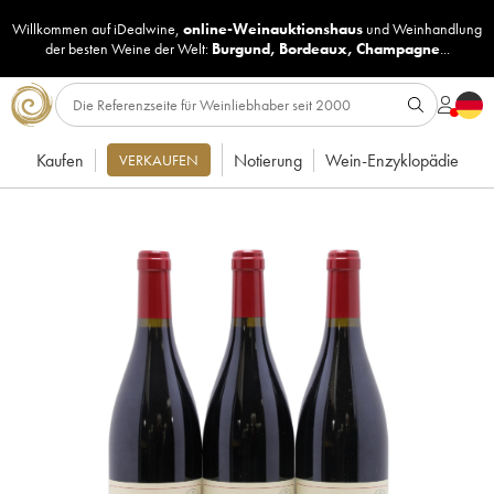
Willkommen auf iDealwine,
online-Weinauktionshaus
und
Weinhandlung
der besten Weine der Welt:
Burgund
,
Bordeaux
,
Champagne
...
Kaufen
Notierung
Wein-Enzyklopädie
VERKAUFEN