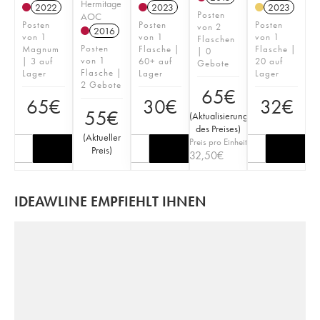
Hermitage
2022
2023
2023
Posten
AOC
Posten
Posten
Posten
von 2
2016
von 1
von 1
von 1
Flaschen
Posten
Magnum
Flasche |
Flasche |
| 0
von 1
| 3 auf
60+ auf
20 auf
Gebote
Flasche |
Lager
Lager
Lager
2 Gebote
65
€
65
€
30
€
32
€
55
€
(
Aktualisierung
des Preises
)
(
Aktueller
Preis pro Einheit
Preis
)
32,50
€
IDEAWLINE EMPFIEHLT IHNEN